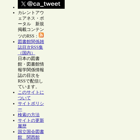
カレントアウ
ェアネス・ポ
ータル 新規
掲載コンテン
ツのRSS：
図書館関係雑
誌目次RSS集
（国内）
日本の図書
館・図書館情
報学関係情報
誌の目次を
RSSで配信し
ています。
このサイトに
ついて
サイトポリシ
ー
検索の方法
サイトの更新
履歴
国立国会図書
館 関西館