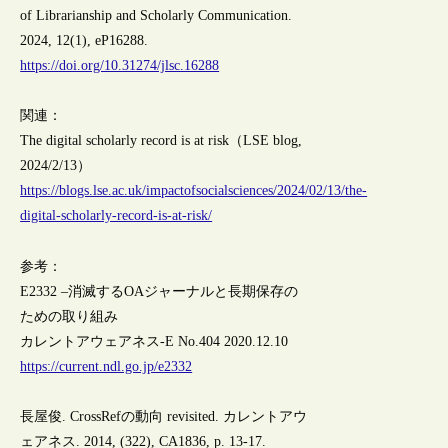
of Librarianship and Scholarly Communication.
2024, 12(1), eP16288.
https://doi.org/10.31274/jlsc.16288
関連：
The digital scholarly record is at risk（LSE blog,
2024/2/13）
https://blogs.lse.ac.uk/impactofsocialsciences/2024/02/13/the-
digital-scholarly-record-is-at-risk/
参考：
E2332 –消滅するOAジャーナルと長期保存の
ための取り組み
カレントアウェアネス-E No.404 2020.12.10
https://current.ndl.go.jp/e2332
長屋俊. CrossRefの動向 revisited. カレントアウ
ェアネス. 2014, (322), CA1836, p. 13-17.