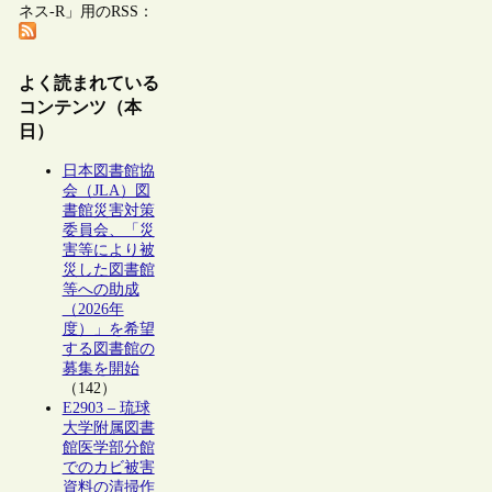
ネス-R」用のRSS：
よく読まれている
コンテンツ（本
日）
日本図書館協
会（JLA）図
書館災害対策
委員会、「災
害等により被
災した図書館
等への助成
（2026年
度）」を希望
する図書館の
募集を開始
（142）
E2903 – 琉球
大学附属図書
館医学部分館
でのカビ被害
資料の清掃作