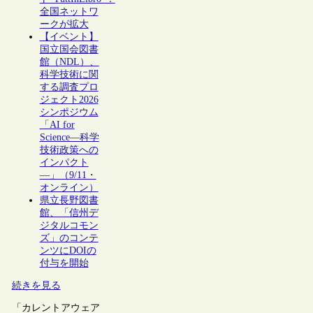
全国ネットワ
ークが拡大
【イベント】
国立国会図書
館（NDL）、
科学技術に関
する調査プロ
ジェクト2026
シンポジウム
「AI for
Science―科学
技術政策への
インパクト
―」（9/11・
オンライン）
県立長野図書
館、「信州デ
ジタルコモン
ズ」のコンテ
ンツにDOIの
付与を開始
続きを見る
「カレントアウェア