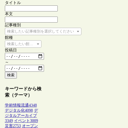
タイトル
本文
記事種別
検索したい記事種別を選択してください
館種
検索したい館種を選択してください
投稿日
～
検索
キーワードから検
索（テーマ）
学術情報流通
4348
デジタル化
4098
デ
ジタルアーカイブ
3349
イベント
3009
災害
2753
オープン