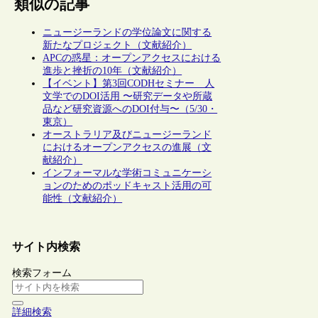
類似の記事
ニュージーランドの学位論文に関する
新たなプロジェクト（文献紹介）
APCの惑星：オープンアクセスにおける
進歩と挫折の10年（文献紹介）
【イベント】第3回CODHセミナー 人
文学でのDOI活用 〜研究データや所蔵
品など研究資源へのDOI付与〜（5/30・
東京）
オーストラリア及びニュージーランド
におけるオープンアクセスの進展（文
献紹介）
インフォーマルな学術コミュニケーシ
ョンのためのポッドキャスト活用の可
能性（文献紹介）
サイト内検索
検索フォーム
詳細検索