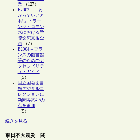
業
（127）
E2902 – 「わ
かっていいと
も!」：ラーニ
ング・コモン
ズにおける学
際交流支援企
画
（7）
E2904 – フラ
ンスの図書館
等のためのア
クセシビリテ
ィ・ガイド
（5）
国立国会図書
館デジタルコ
レクションに
新聞等約4.5万
点を追加
（5）
続きを見る
東日本大震災 関