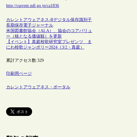
http://current.ndl.go.jp/ca1836
カレントアウェアネス-R
デジタル保存
識別子
長期保存
電子ジャーナル
米国図書館協会（ALA）、協会のコアバリュ
ー（核となる価値観）を更新
【イベント】真庭校歌研究室プレゼンツ ま
にわ校歌ジャンボリー2024（3/2・真庭）
累計アクセス数:
329
印刷用ページ
カレントアウェアネス・ポータル