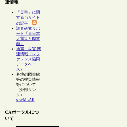
連情報
「災害」に関
する当サイト
の記事
：
調査研究リポ
ート「東日本
大震災と図書
館」
地震・災害 関
連情報（レフ
ァレンス協同
データベー
ス）
各地の図書館
等の被災情報
等について
（外部リン
ク）
saveMLAK
CAポータルにつ
いて