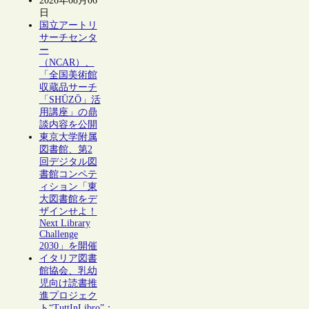
2026年08月06
日
国立アートリ
サーチセンタ
ー
（NCAR）、
「全国美術館
収蔵品サーチ
「SHŪZŌ」活
用講座」の鼎
談内容を公開
東京大学附属
図書館、第2
回デジタル図
書館コンペテ
ィション「東
大図書館をデ
ザインせよ！
Next Library
Challenge
2030」を開催
イタリア図書
館協会、乳幼
児向け読書推
進プロジェク
ト“TuttInLibro”：