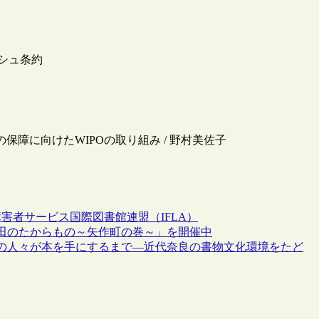
ケシュ条約
の保障に向けたWIPOの取り組み / 野村美佐子
障害者サービス
国際図書館連盟（IFLA）
田のたからもの～矢作町の巻～」を開催中
の人々が本を手にするまで―近代奈良の書物文化環境をたど