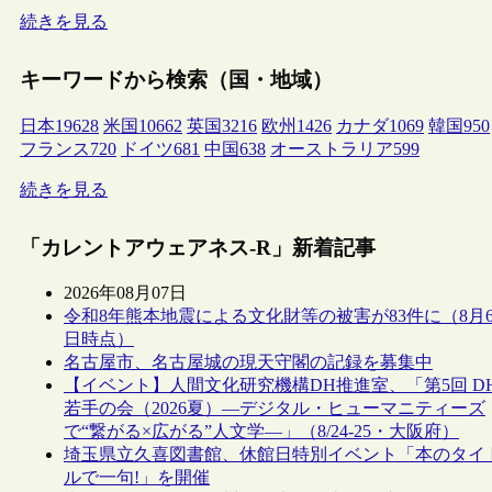
続きを見る
キーワードから検索（国・地域）
日本
19628
米国
10662
英国
3216
欧州
1426
カナダ
1069
韓国
950
フランス
720
ドイツ
681
中国
638
オーストラリア
599
続きを見る
「カレントアウェアネス-R」新着記事
2026年08月07日
令和8年熊本地震による文化財等の被害が83件に（8月
日時点）
名古屋市、名古屋城の現天守閣の記録を募集中
【イベント】人間文化研究機構DH推進室、「第5回 D
若手の会（2026夏）―デジタル・ヒューマニティーズ
で“繋がる×広がる”人文学―」（8/24-25・大阪府）
埼玉県立久喜図書館、休館日特別イベント「本のタイ
ルで一句!」を開催