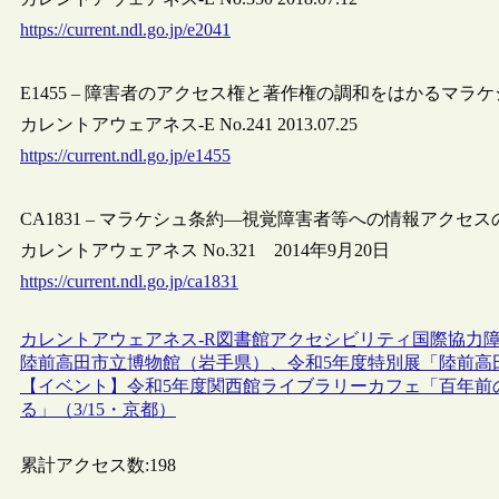
https://current.ndl.go.jp/e2041
E1455 – 障害者のアクセス権と著作権の調和をはかるマラ
カレントアウェアネス-E No.241 2013.07.25
https://current.ndl.go.jp/e1455
CA1831 – マラケシュ条約―視覚障害者等への情報アクセス
カレントアウェアネス No.321 2014年9月20日
https://current.ndl.go.jp/ca1831
カレントアウェアネス-R
図書館
アクセシビリティ
国際協力
陸前高田市立博物館（岩手県）、令和5年度特別展「陸前高
【イベント】令和5年度関西館ライブラリーカフェ「百年前
る」（3/15・京都）
累計アクセス数:
198