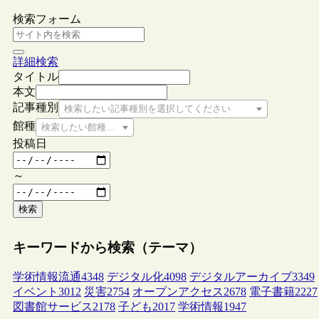
検索フォーム
詳細検索
タイトル
本文
記事種別
検索したい記事種別を選択してください
館種
検索したい館種を選択してください
投稿日
～
検索
キーワードから検索（テーマ）
学術情報流通
4348
デジタル化
4098
デジタルアーカイブ
3349
イベント
3012
災害
2754
オープンアクセス
2678
電子書籍
2227
図書館サービス
2178
子ども
2017
学術情報
1947