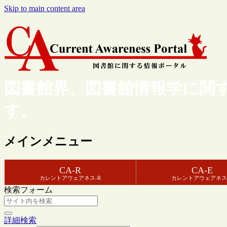
Skip to main content area
図書館界、図書館情報学に関
す。
メインメニュー
CA-R
CA-E
カレントアウェアネス-R
カレントアウェアネス
検索フォーム
詳細検索