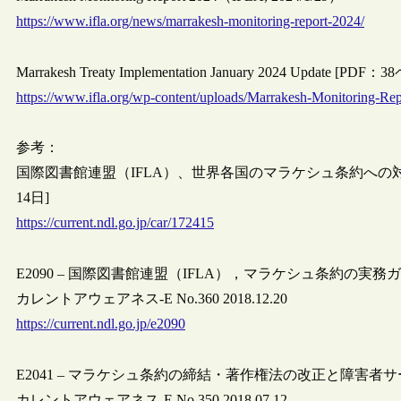
https://www.ifla.org/news/marrakesh-monitoring-report-2024/
Marrakesh Treaty Implementation January 2024 Update [PDF
https://www.ifla.org/wp-content/uploads/Marrakesh-Monitoring-Re
参考：
国際図書館連盟（IFLA）、世界各国のマラケシュ条約への対応状
14日]
https://current.ndl.go.jp/car/172415
E2090 – 国際図書館連盟（IFLA），マラケシュ条約の実務
カレントアウェアネス-E No.360 2018.12.20
https://current.ndl.go.jp/e2090
E2041 – マラケシュ条約の締結・著作権法の改正と障害者
カレントアウェアネス-E No.350 2018.07.12