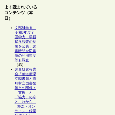
よく読まれている
コンテンツ（本
日）
文部科学省、
令和8年度全
国学力・学習
状況調査の結
果を公表：読
書時間や図書
館の利用頻度
等も調査
（43）
調査研究報告
会「都道府県
立図書館と市
町村立図書館
等との関係：
「支援」と
「協力」の今
とこれから」
（8/21・オン
ライン、録画