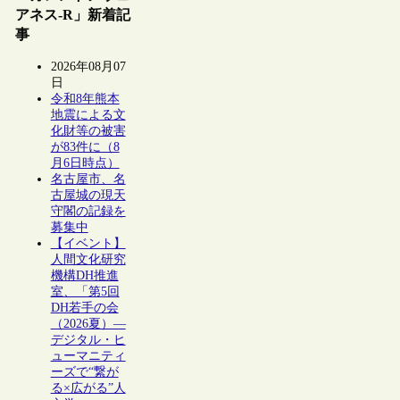
アネス-R」新着記
事
2026年08月07
日
令和8年熊本
地震による文
化財等の被害
が83件に（8
月6日時点）
名古屋市、名
古屋城の現天
守閣の記録を
募集中
【イベント】
人間文化研究
機構DH推進
室、「第5回
DH若手の会
（2026夏）―
デジタル・ヒ
ューマニティ
ーズで“繋が
る×広がる”人