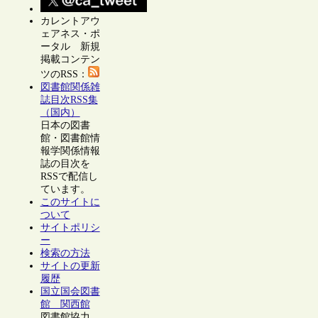
カレントアウ
ェアネス・ポ
ータル 新規
掲載コンテン
ツのRSS：
図書館関係雑
誌目次RSS集
（国内）
日本の図書
館・図書館情
報学関係情報
誌の目次を
RSSで配信し
ています。
このサイトに
ついて
サイトポリシ
ー
検索の方法
サイトの更新
履歴
国立国会図書
館 関西館
図書館協力