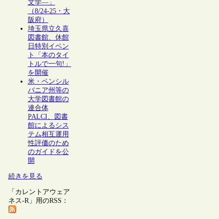
文学―」
（8/24-25・大
阪府）
埼玉県立久喜
図書館、休館
日特別イベン
ト「本のタイ
トルで一句!」
を開催
米・ペンシル
バニア州等の
大学図書館の
連合体
PALCI、図書
館によるシス
テム相互運用
性評価のため
のガイドを公
開
続きを見る
「カレントアウェア
ネス-R」用のRSS：