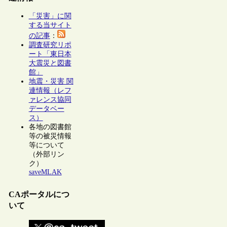
「災害」に関
する当サイト
の記事
：
調査研究リポ
ート「東日本
大震災と図書
館」
地震・災害 関
連情報（レフ
ァレンス協同
データベー
ス）
各地の図書館
等の被災情報
等について
（外部リン
ク）
saveMLAK
CAポータルにつ
いて