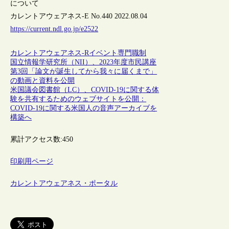
について
カレントアウェアネス-E No.440 2022.08.04
https://current.ndl.go.jp/e2522
カレントアウェアネス-R
イベント
専門職制
国立情報学研究所（NII）、2023年度市民講座
第3回「論文が誕生してから我々に届くまで」
の動画と資料を公開
米国議会図書館（LC）、COVID-19に関する体
験を共有するためのウェブサイトを公開：
COVID-19に関する米国人の音声アーカイブを
構築へ
累計アクセス数:
450
印刷用ページ
カレントアウェアネス・ポータル