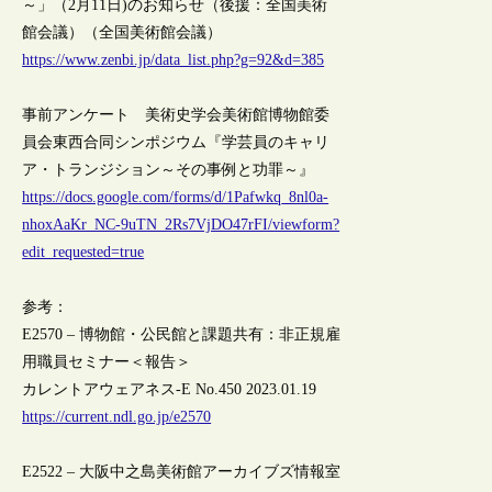
～」（2月11日)のお知らせ（後援：全国美術
館会議）（全国美術館会議）
https://www.zenbi.jp/data_list.php?g=92&d=385
事前アンケート 美術史学会美術館博物館委
員会東西合同シンポジウム『学芸員のキャリ
ア・トランジション～その事例と功罪～』
https://docs.google.com/forms/d/1Pafwkq_8nl0a-
nhoxAaKr_NC-9uTN_2Rs7VjDO47rFI/viewform?
edit_requested=true
参考：
E2570 – 博物館・公民館と課題共有：非正規雇
用職員セミナー＜報告＞
カレントアウェアネス-E No.450 2023.01.19
https://current.ndl.go.jp/e2570
E2522 – 大阪中之島美術館アーカイブズ情報室