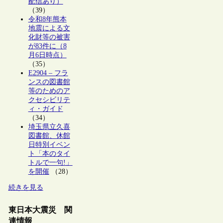
配信あり）
（39）
令和8年熊本
地震による文
化財等の被害
が83件に（8
月6日時点）
（35）
E2904 – フラ
ンスの図書館
等のためのア
クセシビリテ
ィ・ガイド
（34）
埼玉県立久喜
図書館、休館
日特別イベン
ト「本のタイ
トルで一句!」
を開催
（28）
続きを見る
東日本大震災 関
連情報