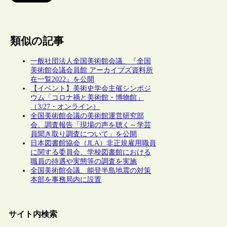
類似の記事
一般社団法人全国美術館会議、『全国
美術館会議会員館 アーカイブズ資料所
在一覧2022』を公開
【イベント】美術史学会主催シンポジ
ウム「コロナ禍と美術館・博物館」
（3/27・オンライン）
全国美術館会議の美術館運営研究部
会、調査報告「現場の声を聴く～学芸
員聞き取り調査について」を公開
日本図書館協会（JLA）非正規雇用職員
に関する委員会、学校図書館における
職員の待遇や実態等の調査を実施
全国美術館会議、能登半島地震の対策
本部を事務局内に設置
サイト内検索