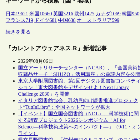
キーワードから検索（国・地域）
日本
19621
米国
10660
英国
3216
欧州
1425
カナダ
1069
韓国
950
フランス
719
ドイツ
681
中国
638
オーストラリア
599
続きを見る
「カレントアウェアネス-R」新着記事
2026年08月06日
国立アートリサーチセンター（NCAR）、「全国美術
収蔵品サーチ「SHŪZŌ」活用講座」の鼎談内容を公
東京大学附属図書館、第2回デジタル図書館コンペテ
ション「東大図書館をデザインせよ！Next Library
Challenge 2030」を開催
イタリア図書館協会、乳幼児向け読書推進プロジェク
ト“TuttInLibro”：全国ネットワークが拡大
【イベント】国立国会図書館（NDL）、科学技術に関
する調査プロジェクト2026シンポジウム「AI for
Science―科学技術政策へのインパクト―」（9/11・オ
ライン）
県立長野図書館、「信州デジタルコモンズ」のコンテ