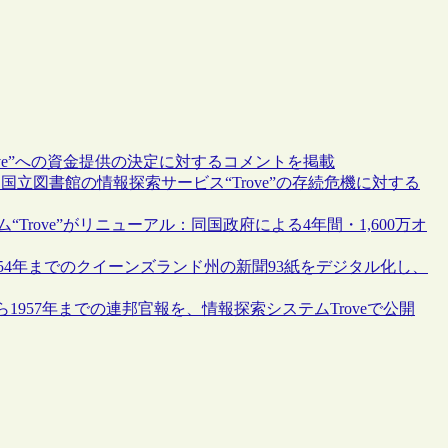
ove”への資金提供の決定に対するコメントを掲載
国立図書館の情報探索サービス“Trove”の存続危機に対する
rove”がリニューアル：同国政府による4年間・1,600万オ
954年までのクイーンズランド州の新聞93紙をデジタル化し、
1957年までの連邦官報を、情報探索システムTroveで公開