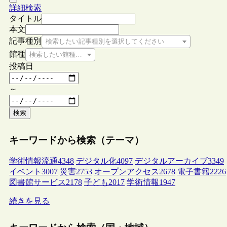
詳細検索
タイトル
本文
記事種別
検索したい記事種別を選択してください
館種
検索したい館種を選択してください
投稿日
～
検索
キーワードから検索（テーマ）
学術情報流通
4348
デジタル化
4097
デジタルアーカイブ
3349
イベント
3007
災害
2753
オープンアクセス
2678
電子書籍
2226
図書館サービス
2178
子ども
2017
学術情報
1947
続きを見る