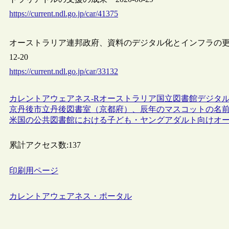
https://current.ndl.go.jp/car/41375
オーストラリア連邦政府、資料のデジタル化とインフラの更新を目的
12-20
https://current.ndl.go.jp/car/33132
カレントアウェアネス-R
オーストラリア
国立図書館
デジタ
京丹後市立丹後図書室（京都府）、辰年のマスコットの名
米国の公共図書館における子ども・ヤングアダルト向けオ
累計アクセス数:
137
印刷用ページ
カレントアウェアネス・ポータル