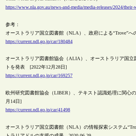
https://www.nla.gov.au/news-and-media/media-releases/2024/their
参考：
オーストラリア国立図書館（NLA）、政府による“Trove”への
https://current.ndl.go.jp/car/180484
オーストラリア図書館協会（ALIA）、オーストラリア国立図
トを発表 [2022年12月28日]
https://current.ndl.go.jp/car/169257
欧州研究図書館協会（LIBER）、テキスト認識処理に関心のあ
月14日]
https://current.ndl.go.jp/car/41498
オーストラリア国立図書館（NLA）の情報探索システム“Tro
トラリアドルの支援の成果 2020-06-29