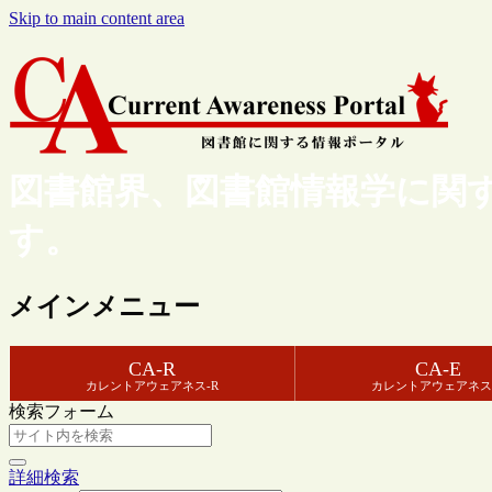
Skip to main content area
図書館界、図書館情報学に関
す。
メインメニュー
CA-R
CA-E
カレントアウェアネス-R
カレントアウェアネス
検索フォーム
詳細検索