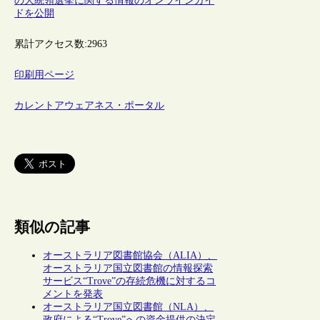
の大統領選挙に関する情報のオンラインガイ
ドを公開
累計アクセス数:
2963
印刷用ページ
カレントアウェアネス・ポータル
類似の記事
オーストラリア図書館協会（ALIA）、
オーストラリア国立図書館の情報探索
サービス“Trove”の存続危機に対するコ
メントを発表
オーストラリア国立図書館（NLA）、
政府による“Trove”への資金提供の決定