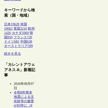
キーワードから検
索（国・地域）
日本
19628
米国
10662
英国
3216
欧州
1426
カナダ
1069
韓
国
950
フランス
720
ドイツ
681
中国
638
オーストラリア
599
続きを見る
「カレントアウェ
アネス-R」新着記
事
2026年08月07
日
令和8年熊本
地震による文
化財等の被害
が83件に（8