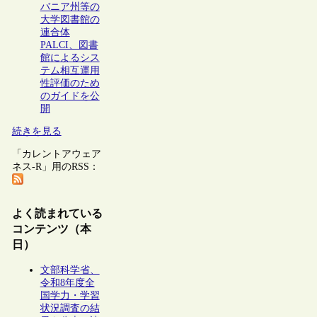
バニア州等の
大学図書館の
連合体
PALCI、図書
館によるシス
テム相互運用
性評価のため
のガイドを公
開
続きを見る
「カレントアウェア
ネス-R」用のRSS：
よく読まれている
コンテンツ（本
日）
文部科学省、
令和8年度全
国学力・学習
状況調査の結