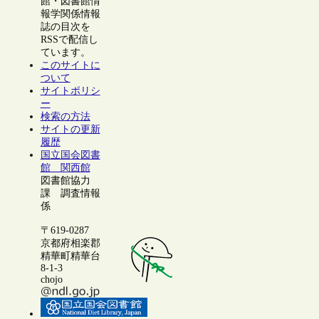
館・図書館情
報学関係情報
誌の目次を
RSSで配信し
ています。
このサイトに
ついて
サイトポリシ
ー
検索の方法
サイトの更新
履歴
国立国会図書
館 関西館
図書館協力
課 調査情報
係
〒619-0287
京都府相楽郡
精華町精華台
8-1-3
chojo