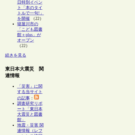
日特別イベン
ト「本のタイ
トルで一句!」
を開催
（22）
寝屋川市の
「こども図書
館＋plus」が
オープン
（22）
続きを見る
東日本大震災 関
連情報
「災害」に関
する当サイト
の記事
：
調査研究リポ
ート「東日本
大震災と図書
館」
地震・災害 関
連情報（レフ