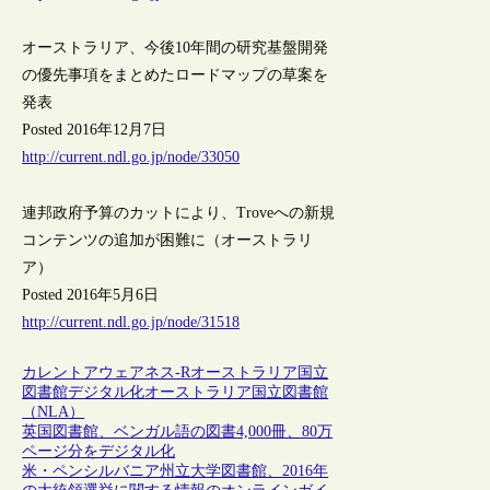
オーストラリア、今後10年間の研究基盤開発
の優先事項をまとめたロードマップの草案を
発表
Posted 2016年12月7日
http://current.ndl.go.jp/node/33050
連邦政府予算のカットにより、Troveへの新規
コンテンツの追加が困難に（オーストラリ
ア）
Posted 2016年5月6日
http://current.ndl.go.jp/node/31518
カレントアウェアネス-R
オーストラリア
国立
図書館
デジタル化
オーストラリア国立図書館
（NLA）
英国図書館、ベンガル語の図書4,000冊、80万
ページ分をデジタル化
米・ペンシルバニア州立大学図書館、2016年