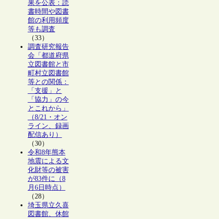
果を公表：読
書時間や図書
館の利用頻度
等も調査
（33）
調査研究報告
会「都道府県
立図書館と市
町村立図書館
等との関係：
「支援」と
「協力」の今
とこれから」
（8/21・オン
ライン、録画
配信あり）
（30）
令和8年熊本
地震による文
化財等の被害
が83件に（8
月6日時点）
（28）
埼玉県立久喜
図書館、休館