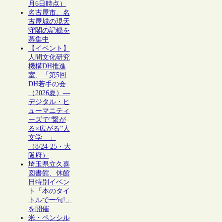
月6日時点）
名古屋市、名
古屋城の現天
守閣の記録を
募集中
【イベント】
人間文化研究
機構DH推進
室、「第5回
DH若手の会
（2026夏）―
デジタル・ヒ
ューマニティ
ーズで“繋が
る×広がる”人
文学―」
（8/24-25・大
阪府）
埼玉県立久喜
図書館、休館
日特別イベン
ト「本のタイ
トルで一句!」
を開催
米・ペンシル