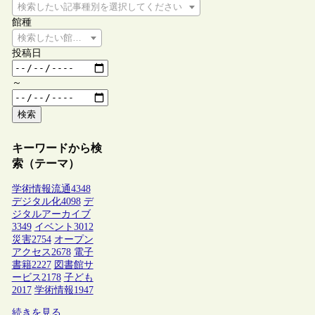
検索したい記事種別を選択してください
館種
検索したい館種を選択してください
投稿日
～
検索
キーワードから検
索（テーマ）
学術情報流通
4348
デジタル化
4098
デ
ジタルアーカイブ
3349
イベント
3012
災害
2754
オープン
アクセス
2678
電子
書籍
2227
図書館サ
ービス
2178
子ども
2017
学術情報
1947
続きを見る