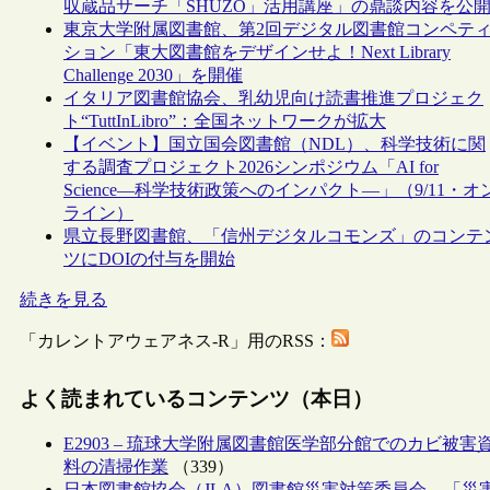
収蔵品サーチ「SHŪZŌ」活用講座」の鼎談内容を公
東京大学附属図書館、第2回デジタル図書館コンペテ
ション「東大図書館をデザインせよ！Next Library
Challenge 2030」を開催
イタリア図書館協会、乳幼児向け読書推進プロジェク
ト“TuttInLibro”：全国ネットワークが拡大
【イベント】国立国会図書館（NDL）、科学技術に関
する調査プロジェクト2026シンポジウム「AI for
Science―科学技術政策へのインパクト―」（9/11・オ
ライン）
県立長野図書館、「信州デジタルコモンズ」のコンテ
ツにDOIの付与を開始
続きを見る
「カレントアウェアネス-R」用のRSS：
よく読まれているコンテンツ（本日）
E2903 – 琉球大学附属図書館医学部分館でのカビ被害
料の清掃作業
（339）
日本図書館協会（JLA）図書館災害対策委員会、「災