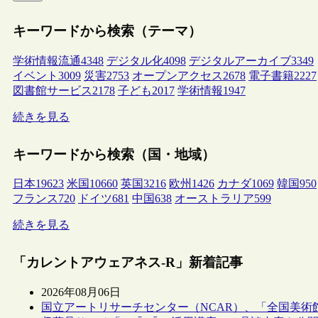
キーワードから検索（テーマ）
学術情報流通
4348
デジタル化
4098
デジタルアーカイブ
3349
イベント
3009
災害
2753
オープンアクセス
2678
電子書籍
2227
図書館サービス
2178
子ども
2017
学術情報
1947
続きを見る
キーワードから検索（国・地域）
日本
19623
米国
10660
英国
3216
欧州
1426
カナダ
1069
韓国
950
フランス
720
ドイツ
681
中国
638
オーストラリア
599
続きを見る
「カレントアウェアネス-R」新着記事
2026年08月06日
国立アートリサーチセンター（NCAR）、「全国美術