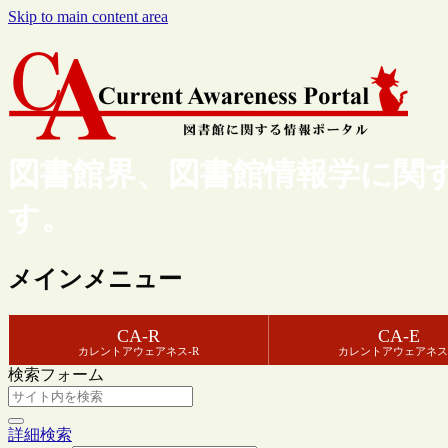
Skip to main content area
図書館界、図書館情報学に関
す。
メインメニュー
CA-R
CA-E
カレントアウェアネス-R
カレントアウェアネス
検索フォーム
詳細検索