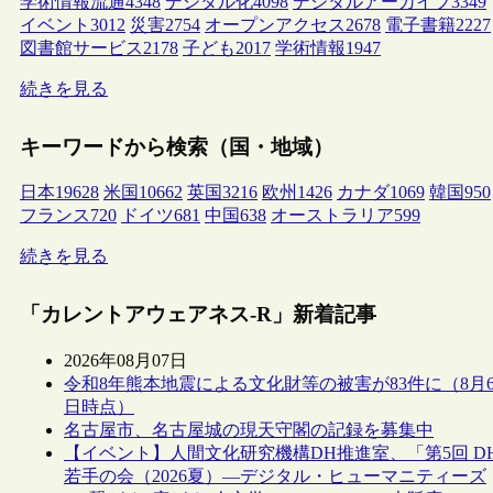
学術情報流通
4348
デジタル化
4098
デジタルアーカイブ
3349
イベント
3012
災害
2754
オープンアクセス
2678
電子書籍
2227
図書館サービス
2178
子ども
2017
学術情報
1947
続きを見る
キーワードから検索（国・地域）
日本
19628
米国
10662
英国
3216
欧州
1426
カナダ
1069
韓国
950
フランス
720
ドイツ
681
中国
638
オーストラリア
599
続きを見る
「カレントアウェアネス-R」新着記事
2026年08月07日
令和8年熊本地震による文化財等の被害が83件に（8月
日時点）
名古屋市、名古屋城の現天守閣の記録を募集中
【イベント】人間文化研究機構DH推進室、「第5回 D
若手の会（2026夏）―デジタル・ヒューマニティーズ