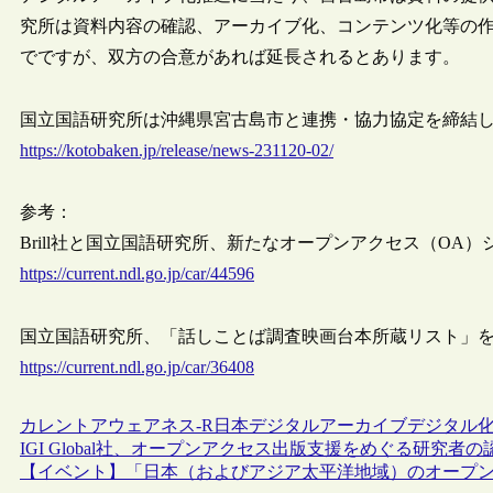
究所は資料内容の確認、アーカイブ化、コンテンツ化等の作業
でですが、双方の合意があれば延長されるとあります。
国立国語研究所は沖縄県宮古島市と連携・協力協定を締結しました（
https://kotobaken.jp/release/news-231120-02/
参考：
Brill社と国立国語研究所、新たなオープンアクセス（OA）シリ
https://current.ndl.go.jp/car/44596
国立国語研究所、「話しことば調査映画台本所蔵リスト」を公開 [
https://current.ndl.go.jp/car/36408
カレントアウェアネス-R
日本
デジタルアーカイブ
デジタル
IGI Global社、オープンアクセス出版支援をめぐる研究
【イベント】「日本（およびアジア太平洋地域）のオープンサ