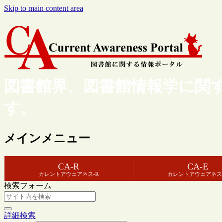
Skip to main content area
図書館界、図書館情報学に関
す。
メインメニュー
CA-R
CA-E
カレントアウェアネス-R
カレントアウェアネス
検索フォーム
詳細検索