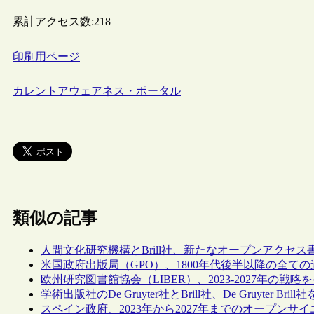
累計アクセス数:
218
印刷用ページ
カレントアウェアネス・ポータル
類似の記事
人間文化研究機構とBrill社、新たなオープンアクセ
米国政府出版局（GPO）、1800年代後半以降の全て
欧州研究図書館協会（LIBER）、2023-2027年の戦略
学術出版社のDe Gruyter社とBrill社、De Gruyter Bri
スペイン政府、2023年から2027年までのオープンサ