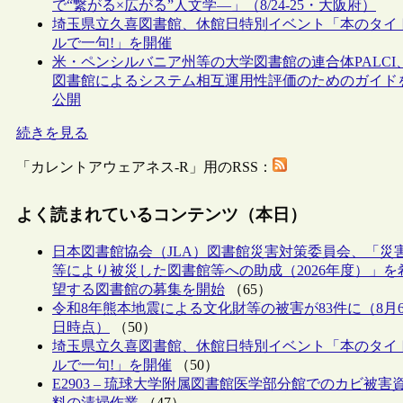
で“繋がる×広がる”人文学―」（8/24-25・大阪府）
埼玉県立久喜図書館、休館日特別イベント「本のタイ
ルで一句!」を開催
米・ペンシルバニア州等の大学図書館の連合体PALCI
図書館によるシステム相互運用性評価のためのガイド
公開
続きを見る
「カレントアウェアネス-R」用のRSS：
よく読まれているコンテンツ（本日）
日本図書館協会（JLA）図書館災害対策委員会、「災
等により被災した図書館等への助成（2026年度）」を
望する図書館の募集を開始
（65）
令和8年熊本地震による文化財等の被害が83件に（8月
日時点）
（50）
埼玉県立久喜図書館、休館日特別イベント「本のタイ
ルで一句!」を開催
（50）
E2903 – 琉球大学附属図書館医学部分館でのカビ被害
料の清掃作業
（47）