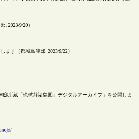
23/9/20）
都城島津邸, 2023/9/22）
城島津邸所蔵「琉球幷諸島図」デジタルアーカイブ」を公開しま
onojo/