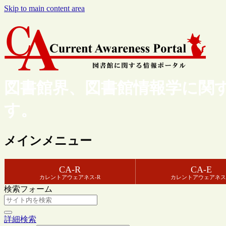
Skip to main content area
図書館界、図書館情報学に関
す。
メインメニュー
CA-R
CA-E
カレントアウェアネス-R
カレントアウェアネス
検索フォーム
詳細検索