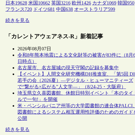
日本
19628
米国
10662
英国
3216
欧州
1426
カナダ
1069
韓国
950
フランス
720
ドイツ
681
中国
638
オーストラリア
599
続きを見る
「カレントアウェアネス-R」新着記事
2026年08月07日
令和8年熊本地震による文化財等の被害が83件に（8月
日時点）
名古屋市、名古屋城の現天守閣の記録を募集中
【イベント】人間文化研究機構DH推進室、「第5回 D
若手の会（2026夏）―デジタル・ヒューマニティーズ
で“繋がる×広がる”人文学―」（8/24-25・大阪府）
埼玉県立久喜図書館、休館日特別イベント「本のタイ
ルで一句!」を開催
米・ペンシルバニア州等の大学図書館の連合体PALCI
図書館によるシステム相互運用性評価のためのガイド
公開
続きを見る