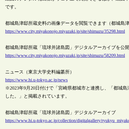
です。
都城島津邸所蔵史料の画像データを閲覧できます（都城島津邸, 20
https://www.city.miyakonojo.miyazaki.jp/site/shimazu/35298.html
都城島津邸所蔵「琉球并諸島図」デジタルアーカイブを公開します（
https://www.city.miyakonojo.miyazaki.jp/site/shimazu/58209.html
ニュース（東京大学史料編纂所）
https://www.hi.u-tokyo.ac.jp/news
※2023年9月20日付けで「宮崎県都城市と連携し、「都
した。」と掲載されています。
都城島津邸所蔵「琉球并諸島図」デジタルアーカイブ
https://www.hi.u-tokyo.ac.jp/collection/digitalgallery/ryukyu_miyak