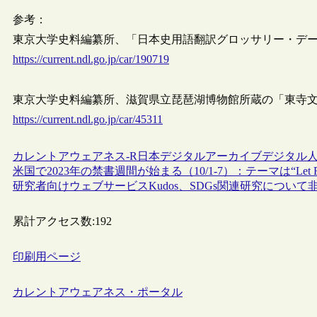
参考：
東京大学史料編纂所、「日本史用語翻訳グロッサリー・データベー
https://current.ndl.go.jp/car/190719
東京大学史料編纂所、滋賀県立琵琶湖博物館所蔵の「東寺文書」を
https://current.ndl.go.jp/car/45311
カレントアウェアネス-R
日本
デジタルアーカイブ
デジタル
米国で2023年の禁書週間が始まる（10/1-7）：テーマは“Let Free
研究者向けウェブサービスKudos、SDGs関連研究につい
累計アクセス数:
192
印刷用ページ
カレントアウェアネス・ポータル