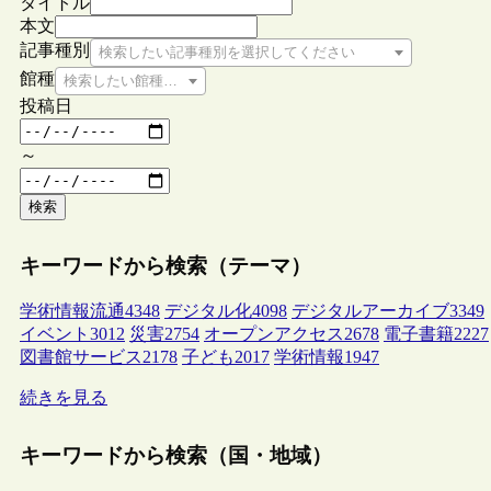
タイトル
本文
記事種別
検索したい記事種別を選択してください
館種
検索したい館種を選択してください
投稿日
～
検索
キーワードから検索（テーマ）
学術情報流通
4348
デジタル化
4098
デジタルアーカイブ
3349
イベント
3012
災害
2754
オープンアクセス
2678
電子書籍
2227
図書館サービス
2178
子ども
2017
学術情報
1947
続きを見る
キーワードから検索（国・地域）