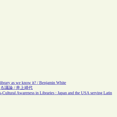
ibrary as we know it? / Benjamin White
る議論 / 井上靖代
s-Cultural Awareness in Libraries : Japan and the USA serving Latin