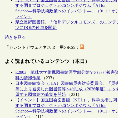
する調査プロジェクト2026シンポジウム「AI for
Science―科学技術政策へのインパクト―」（9/11・オ
ライン）
県立長野図書館、「信州デジタルコモンズ」のコンテ
ツにDOIの付与を開始
続きを見る
「カレントアウェアネス-R」用のRSS：
よく読まれているコンテンツ（本日）
E2903 – 琉球大学附属図書館医学部分館でのカビ被害
料の清掃作業
（233）
日本図書館協会（JLA）図書館災害対策委員会、「災
等により被災した図書館等への助成（2026年度）」を
望する図書館の募集を開始
（231）
【イベント】国立国会図書館（NDL）、科学技術に関
する調査プロジェクト2026シンポジウム「AI for
Science―科学技術政策へのインパクト―」（9/11・オ
ライン）
（11）