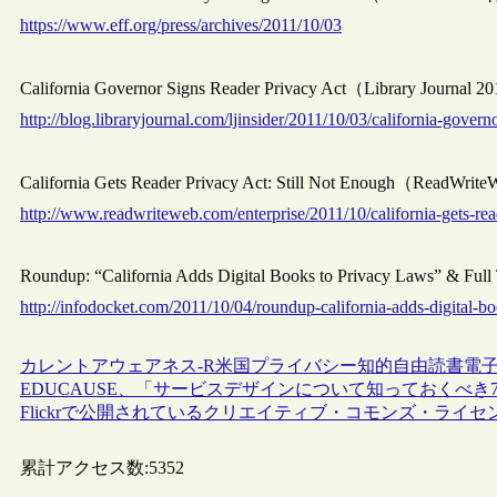
https://www.eff.org/press/archives/2011/10/03
California Governor Signs Reader Privacy Act（Library Jour
http://blog.libraryjournal.com/ljinsider/2011/10/03/california-govern
California Gets Reader Privacy Act: Still Not Enough（Rea
http://www.readwriteweb.com/enterprise/2011/10/california-gets-re
Roundup: “California Adds Digital Books to Privacy Laws” &
http://infodocket.com/2011/10/04/roundup-california-adds-digital-bo
カレントアウェアネス-R
米国
プライバシー
知的自由
読書
電
EDUCAUSE、「サービスデザインについて知っておくべき
Flickrで公開されているクリエイティブ・コモンズ・ライ
累計アクセス数:
5352