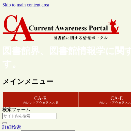
Skip to main content area
図書館界、図書館情報学に関
す。
メインメニュー
CA-R
CA-E
カレントアウェアネス-R
カレントアウェアネス
検索フォーム
詳細検索