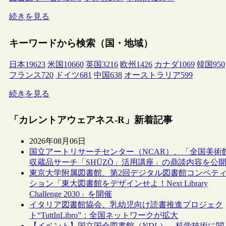
続きを見る
キーワードから検索（国・地域）
日本
19623
米国
10660
英国
3216
欧州
1426
カナダ
1069
韓国
950
フランス
720
ドイツ
681
中国
638
オーストラリア
599
続きを見る
「カレントアウェアネス-R」新着記事
2026年08月06日
国立アートリサーチセンター（NCAR）、「全国美術
収蔵品サーチ「SHŪZŌ」活用講座」の鼎談内容を公
東京大学附属図書館、第2回デジタル図書館コンペテ
ション「東大図書館をデザインせよ！Next Library
Challenge 2030」を開催
イタリア図書館協会、乳幼児向け読書推進プロジェク
ト“TuttInLibro”：全国ネットワークが拡大
【イベント】国立国会図書館（NDL）、科学技術に関