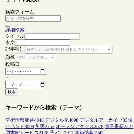
検索フォーム
詳細検索
タイトル
本文
記事種別
検索したい記事種別を選択してください
館種
検索したい館種を選択してください
投稿日
～
検索
キーワードから検索（テーマ）
学術情報流通
4348
デジタル化
4098
デジタルアーカイブ
3349
イベント
3009
災害
2753
オープンアクセス
2678
電子書籍
2227
図書館サービス
2178
子ども
2017
学術情報
1947