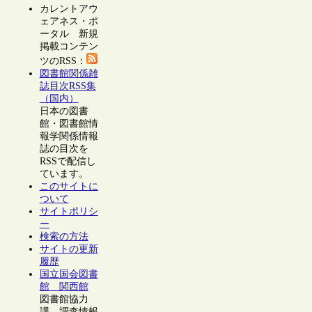
カレントアウ
ェアネス・ポ
ータル 新規
掲載コンテン
ツのRSS：
図書館関係雑
誌目次RSS集
（国内）
日本の図書
館・図書館情
報学関係情報
誌の目次を
RSSで配信し
ています。
このサイトに
ついて
サイトポリシ
ー
検索の方法
サイトの更新
履歴
国立国会図書
館 関西館
図書館協力
課 調査情報