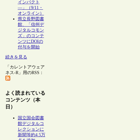
インパクト
―」（9/11・
オンライン）
県立長野図書
館、「信州デ
ジタルコモン
ズ」のコンテ
ンツにDOIの
付与を開始
続きを見る
「カレントアウェア
ネス-R」用のRSS：
よく読まれている
コンテンツ（本
日）
国立国会図書
館デジタルコ
レクションに
新聞等約4.5万