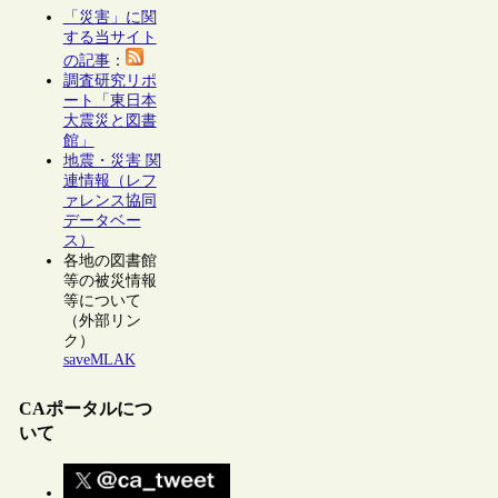
「災害」に関
する当サイト
の記事
：
調査研究リポ
ート「東日本
大震災と図書
館」
地震・災害 関
連情報（レフ
ァレンス協同
データベー
ス）
各地の図書館
等の被災情報
等について
（外部リン
ク）
saveMLAK
CAポータルにつ
いて