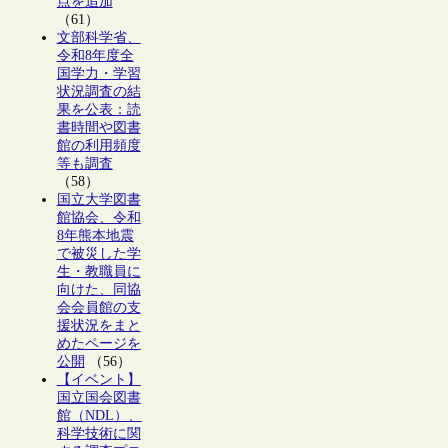
点を追加
（61）
文部科学省、
令和8年度全
国学力・学習
状況調査の結
果を公表：読
書時間や図書
館の利用頻度
等も調査
（58）
国立大学図書
館協会、令和
8年熊本地震
で被災した学
生・教職員に
向けた、同協
会会員館の支
援状況をまと
めたページを
公開
（56）
【イベント】
国立国会図書
館（NDL）、
科学技術に関