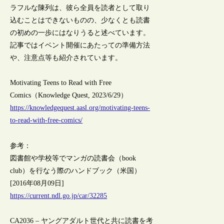
ラフルな陳列は、彼ら全員を読者として取り
込むことはできないものの、少なくとも読書
の初めの一歩にはなりうると述べています。
記事ではイベント開催にあたっての準備方法
や、注意点等も紹介されています。
Motivating Teens to Read with Free
Comics（Knowledge Quest, 2023/6/29）
https://knowledgequest.aasl.org/motivating-teens-
to-read-with-free-comics/
参考：
図書館や学校等でマンガの読書会（book
club）を行なう際のハンドブック（米国）
[2016年08月09日]
https://current.ndl.go.jp/car/32285
CA2036 – ヤングアダルト世代と共に読書を考