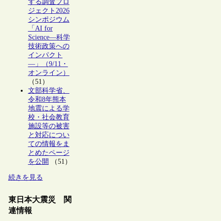
する調査プロ
ジェクト2026
シンポジウム
「AI for
Science―科学
技術政策への
インパクト
―」（9/11・
オンライン）
（51）
文部科学省、
令和8年熊本
地震による学
校・社会教育
施設等の被害
と対応につい
ての情報をま
とめたページ
を公開
（51）
続きを見る
東日本大震災 関
連情報