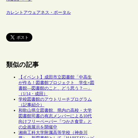
カレントアウェアネス・ポータル
類似の記事
【イベント】成田市立図書館「中高生
が作る！図書館プロジェクト 学生×図
書館―図書館のこと、どう思う？―」
（1/14・成田）
学校図書館のアウトリーチプログラム
（記事紹介）
和歌山県立図書館、県内の高校・大学
図書館司書の有志メンバーによる10代
向けフリーペーパー『つかさ食堂』と
の企画展示を開催中
湘南工科大学附属高等学校（神奈川