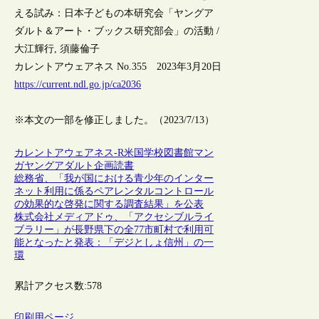
える試み：日本子どもの本研究会「ヤングア
ダルト＆アート・ブックス研究部会」の活動 /
大江輝行, 須藤倫子
カレントアウェアネス No.355 2023年3月20日
https://current.ndl.go.jp/ca2036
※本文の一部を修正しました。（2023/7/13）
カレントアウェアネス-R
米国
学校図書館
マン
ガ
ヤングアダルト
企画
読書
総務省、「我が国における青少年のインター
ネット利用に係るペアレンタルコントロール
の効果的な啓発に関する調査結果」を公表
株式会社メディアドゥ、「アクセシブルライ
ブラリー」が長野県下の全77市町村で利用可
能となったと発表：「デジとしょ信州」の一
環
累計アクセス数:
578
印刷用ページ