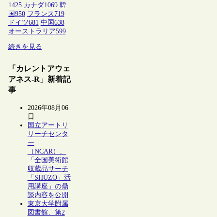
1425
カナダ
1069
韓
国
950
フランス
719
ドイツ
681
中国
638
オーストラリア
599
続きを見る
「カレントアウェ
アネス-R」新着記
事
2026年08月06
日
国立アートリ
サーチセンタ
ー
（NCAR）、
「全国美術館
収蔵品サーチ
「SHŪZŌ」活
用講座」の鼎
談内容を公開
東京大学附属
図書館、第2