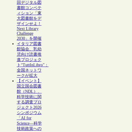
回デジタル図
書館コンペテ
ィション「東
大図書館をデ
ザインせよ！
Next Library
Challenge
2030」を開催
イタリア図書
館協会、乳幼
児向け読書推
進プロジェク
ト“TuttInLibro”：
全国ネットワ
ークが拡大
【イベント】
国立国会図書
館（NDL）、
科学技術に関
する調査プロ
ジェクト2026
シンポジウム
「AI for
Science―科学
技術政策への