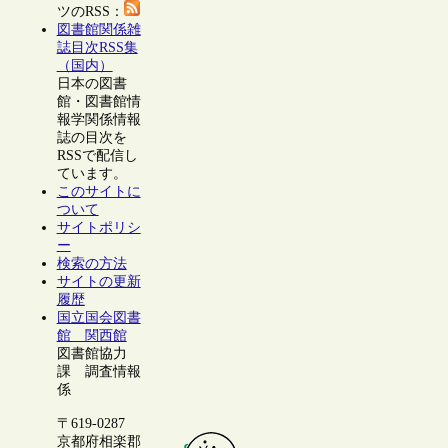
ツのRSS：
図書館関係雑
誌目次RSS集
（国内）
日本の図書
館・図書館情
報学関係情報
誌の目次を
RSSで配信し
ています。
このサイトに
ついて
サイトポリシ
ー
検索の方法
サイトの更新
履歴
国立国会図書
館 関西館
図書館協力
課 調査情報
係
〒619-0287
京都府相楽郡