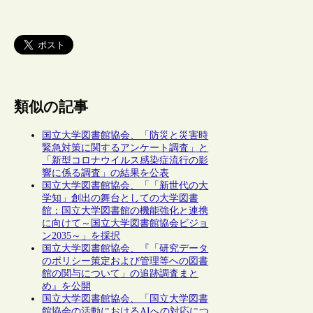
類似の記事
国立大学図書館協会、「防災と災害時
緊急対策に関するアンケート調査」と
「新型コロナウイルス感染症流行の影
響に係る調査」の結果を公表
国立大学図書館協会、「「新世代の大
学知」創出の舞台としての大学図書
館：国立大学図書館の機能強化と連携
に向けて～国立大学図書館協会ビジョ
ン2035～」を採択
国立大学図書館協会、『「研究データ
のポリシー策定および管理等への図書
館の関与について」の追跡調査まと
め』を公開
国立大学図書館協会、「国立大学図書
館協会の活動におけるAIへの対応につ