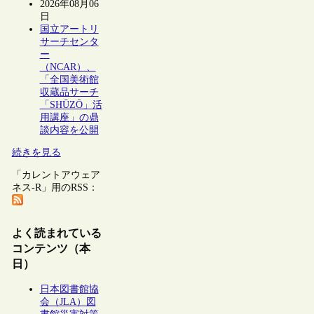
2026年08月06
日
国立アートリ
サーチセンタ
ー
（NCAR）、
「全国美術館
収蔵品サーチ
「SHŪZŌ」活
用講座」の鼎
談内容を公開
続きを見る
「カレントアウェア
ネス-R」用のRSS：
よく読まれている
コンテンツ（本
日）
日本図書館協
会（JLA）図