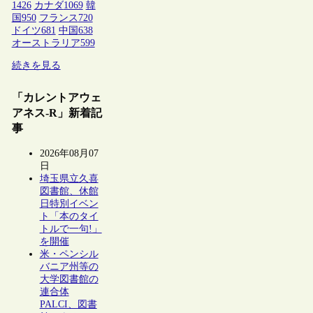
1426
カナダ
1069
韓
国
950
フランス
720
ドイツ
681
中国
638
オーストラリア
599
続きを見る
「カレントアウェ
アネス-R」新着記
事
2026年08月07
日
埼玉県立久喜
図書館、休館
日特別イベン
ト「本のタイ
トルで一句!」
を開催
米・ペンシル
バニア州等の
大学図書館の
連合体
PALCI、図書