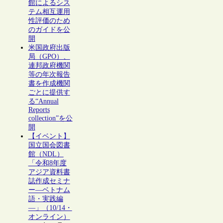
館によるシス
テム相互運用
性評価のため
のガイドを公
開
米国政府出版
局（GPO）、
連邦政府機関
等の年次報告
書を作成機関
ごとに提供す
る“Annual
Reports
collection”を公
開
【イベント】
国立国会図書
館（NDL）
「令和8年度
アジア資料書
誌作成セミナ
ー―ベトナム
語・実践編
―」（10/14・
オンライン）