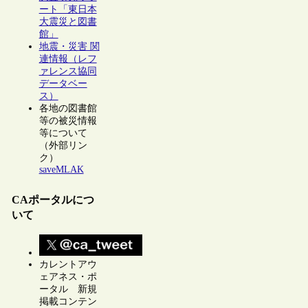
ート「東日本
大震災と図書
館」
地震・災害 関
連情報（レフ
ァレンス協同
データベー
ス）
各地の図書館
等の被災情報
等について
（外部リン
ク）
saveMLAK
CAポータルにつ
いて
カレントアウ
ェアネス・ポ
ータル 新規
掲載コンテン