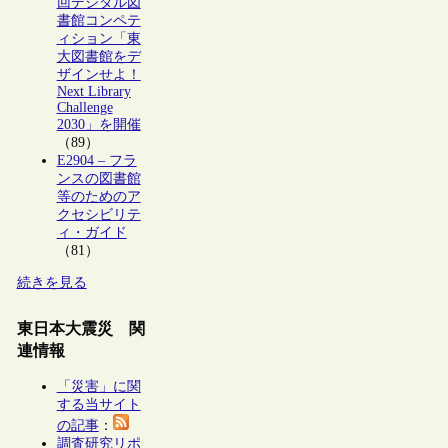
回デジタル図
書館コンペテ
ィション「東
大図書館をデ
ザインせよ！
Next Library
Challenge
2030」を開催
（89）
E2904 – フラ
ンスの図書館
等のためのア
クセシビリテ
ィ・ガイド
（81）
続きを見る
東日本大震災 関
連情報
「災害」に関
する当サイト
の記事
：
調査研究リポ