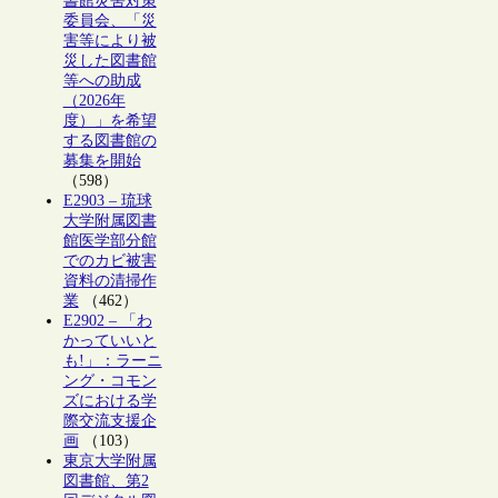
書館災害対策
委員会、「災
害等により被
災した図書館
等への助成
（2026年
度）」を希望
する図書館の
募集を開始
（598）
E2903 – 琉球
大学附属図書
館医学部分館
でのカビ被害
資料の清掃作
業
（462）
E2902 – 「わ
かっていいと
も!」：ラーニ
ング・コモン
ズにおける学
際交流支援企
画
（103）
東京大学附属
図書館、第2