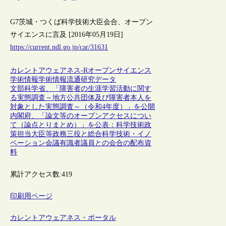
G7茨城・つくば科学技術大臣会合、オープン
サイエンスに言及 [2016年05月19日]
https://current.ndl.go.jp/car/31631
カレントアウェアネス-R
オープンサイエンス
学術情報
学術情報流通
研究データ
文部科学省、「障害者の生涯学習活動に関す
る実態調査～地方公共団体及び障害者本人を
対象とした実態調査～（令和4年度）」を公開
内閣府、「論文等のオープンアクセスについ
て（論点とりまとめ）」を公表：科学技術政
策担当大臣等政務三役と総合科学技術・イノ
ベーション会議有識者議員との会合の配布資
料
累計アクセス数:
419
印刷用ページ
カレントアウェアネス・ポータル