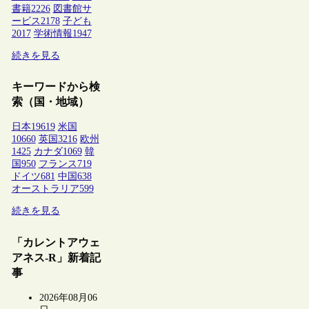
書籍
2226
図書館サ
ービス
2178
子ども
2017
学術情報
1947
続きを見る
キーワードから検
索（国・地域）
日本
19619
米国
10660
英国
3216
欧州
1425
カナダ
1069
韓
国
950
フランス
719
ドイツ
681
中国
638
オーストラリア
599
続きを見る
「カレントアウェ
アネス-R」新着記
事
2026年08月06