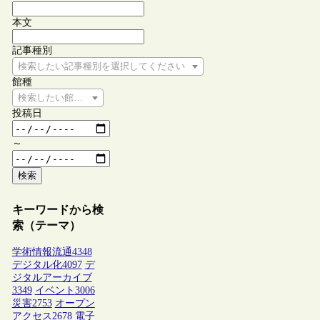
本文
記事種別
検索したい記事種別を選択してください
館種
検索したい館種を選択してください
投稿日
～
検索
キーワードから検
索（テーマ）
学術情報流通
4348
デジタル化
4097
デ
ジタルアーカイブ
3349
イベント
3006
災害
2753
オープン
アクセス
2678
電子