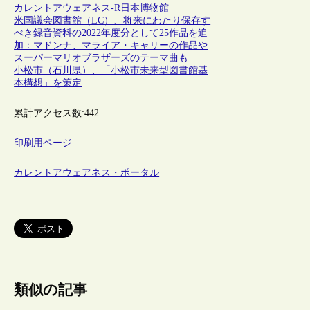
カレントアウェアネス-R
日本
博物館
米国議会図書館（LC）、将来にわたり保存す
べき録音資料の2022年度分として25作品を追
加：マドンナ、マライア・キャリーの作品や
スーパーマリオブラザーズのテーマ曲も
小松市（石川県）、「小松市未来型図書館基
本構想」を策定
累計アクセス数:
442
印刷用ページ
カレントアウェアネス・ポータル
類似の記事