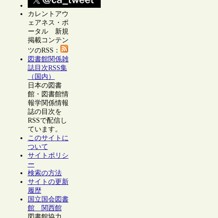
カレントアウ
ェアネス・ポ
ータル 新規
掲載コンテン
ツのRSS：
図書館関係雑
誌目次RSS集
（国内）
日本の図書
館・図書館情
報学関係情報
誌の目次を
RSSで配信し
ています。
このサイトに
ついて
サイトポリシ
ー
検索の方法
サイトの更新
履歴
国立国会図書
館 関西館
図書館協力