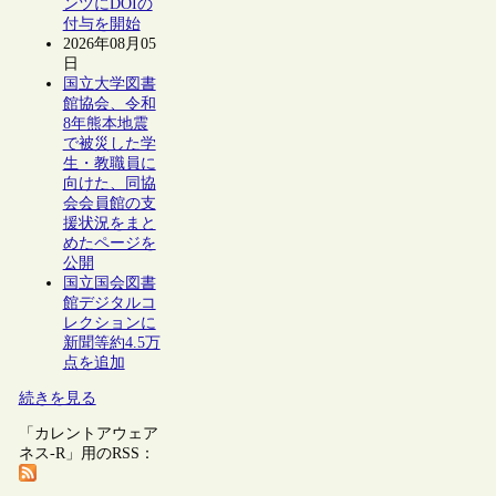
ンツにDOIの
付与を開始
2026年08月05
日
国立大学図書
館協会、令和
8年熊本地震
で被災した学
生・教職員に
向けた、同協
会会員館の支
援状況をまと
めたページを
公開
国立国会図書
館デジタルコ
レクションに
新聞等約4.5万
点を追加
続きを見る
「カレントアウェア
ネス-R」用のRSS：