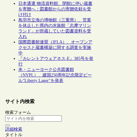
日本通運 物流資料館、閉館に伴い蔵書
を寄贈へ：図書館からの寄贈依頼を受
け付け
鳥羽市立海の博物館（三重県）、営業
を休止した県内の水族館「志摩マリン
ランド」が所蔵していた図書資料を受
入れ
国際図書館連盟（IFLA）、オープンア
クセスと蔵書構築に関する調査を実施
中
『カレントアウェアネス-E』385号を発
行
米・ニューヨーク公共図書館
（NYPL）、建国250周年記念限定ビー
ル“Liberty Lager”を発表
サイト内検索
検索フォーム
詳細検索
タイトル