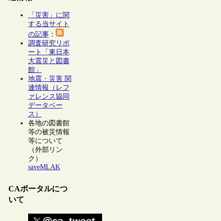
「災害」に関
する当サイト
の記事
：
調査研究リポ
ート「東日本
大震災と図書
館」
地震・災害 関
連情報（レフ
ァレンス協同
データベー
ス）
各地の図書館
等の被災情報
等について
（外部リン
ク）
saveMLAK
CAポータルにつ
いて