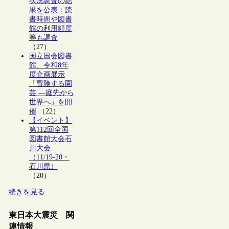
状況調査の結
果を公表：読
書時間や図書
館の利用頻度
等も調査
（27）
国立国会図書
館、令和8年
度企画展示
「冒険する園
芸 ―庭先から
世界へ」を開
催
（22）
【イベント】
第112回全国
図書館大会石
川大会
（11/19-20・
石川県）
（20）
続きを見る
東日本大震災 関
連情報