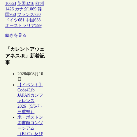
10663
英国
3216
欧州
1426
カナダ
1069
韓
国
950
フランス
720
ドイツ
681
中国
638
オーストラリア
599
続きを見る
「カレントアウェ
アネス-R」新着記
事
2026年08月10
日
【イベント】
Code4Lib
JAPANカンフ
ァレンス
2026（9/6-7・
三重県）
米・ボストン
図書館コンソ
ーシアム
（BLC）及び