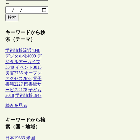
～
検索
キーワードから検
索（テーマ）
学術情報流通
4348
デジタル化
4099
デ
ジタルアーカイブ
3349
イベント
3015
災害
2755
オープン
アクセス
2678
電子
書籍
2227
図書館サ
ービス
2178
子ども
2018
学術情報
1947
続きを見る
キーワードから検
索（国・地域）
日本
19633
米国