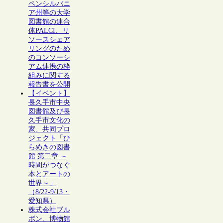
ペンシルバニ
ア州等の大学
図書館の連合
体PALCI、リ
ソースシェア
リングのため
のコンソーシ
アム連携の枠
組みに関する
報告書を公開
【イベント】
長久手市中央
図書館及び長
久手市文化の
家、共同プロ
ジェクト「ひ
らめきの図書
館 第二章 ～
時間がつなぐ
本とアートの
世界～」
（8/22-9/13・
愛知県）
株式会社ブル
ボン、博物館