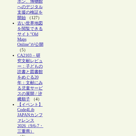
ボン、博物館
へのデジタル
支援の検証を
開始
（127）
古い世界地図
を閲覧できる
サイト“Old
Maps
Online”が公開
（5）
CA2103 – 研
究文献レビュ
ー：子どもの
読書と図書館
をめぐる20
年：文献にみ
る児童サービ
スの展開 / 汐
﨑順子
（4）
【イベント】
Code4Lib
JAPANカンフ
ァレンス
2026（9/6-7・
三重県）