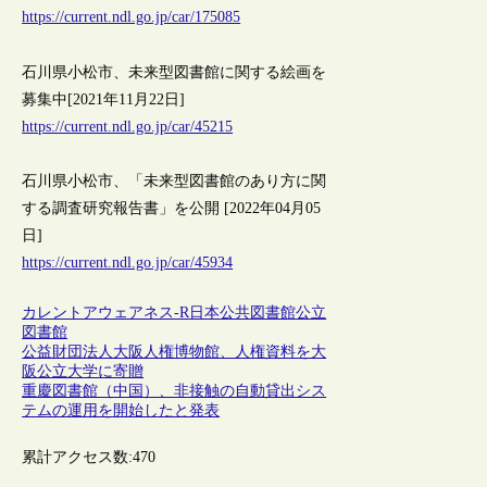
https://current.ndl.go.jp/car/175085
石川県小松市、未来型図書館に関する絵画を
募集中[2021年11月22日]
https://current.ndl.go.jp/car/45215
石川県小松市、「未来型図書館のあり方に関
する調査研究報告書」を公開 [2022年04月05
日]
https://current.ndl.go.jp/car/45934
カレントアウェアネス-R
日本
公共図書館
公立
図書館
公益財団法人大阪人権博物館、人権資料を大
阪公立大学に寄贈
重慶図書館（中国）、非接触の自動貸出シス
テムの運用を開始したと発表
累計アクセス数:
470