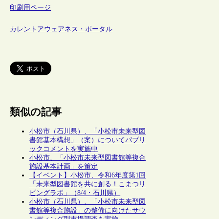
印刷用ページ
カレントアウェアネス・ポータル
類似の記事
小松市（石川県）、「小松市未来型図
書館基本構想」（案）についてパブリ
ックコメントを実施中
小松市、「小松市未来型図書館等複合
施設基本計画」を策定
【イベント】小松市、令和6年度第1回
「未来型図書館を共に創る！こまつリ
ビングラボ」（8/4・石川県）
小松市（石川県）、「小松市未来型図
書館等複合施設」の整備に向けたサウ