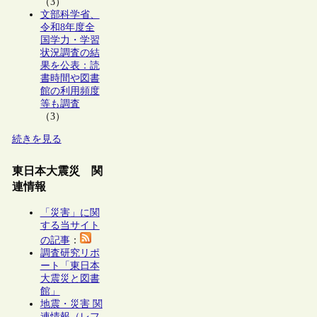
（3）
文部科学省、
令和8年度全
国学力・学習
状況調査の結
果を公表：読
書時間や図書
館の利用頻度
等も調査
（3）
続きを見る
東日本大震災 関
連情報
「災害」に関
する当サイト
の記事
：
調査研究リポ
ート「東日本
大震災と図書
館」
地震・災害 関
連情報（レフ