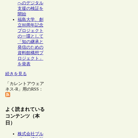
へのデジタル
支援の検証を
開始
福島大学、創
立80周年記念
プロジェクト
の一環として
「知の継承と
発信のための
資料館構想プ
ロジェクト」
を発表
続きを見る
「カレントアウェア
ネス-R」用のRSS：
よく読まれている
コンテンツ（本
日）
株式会社ブル