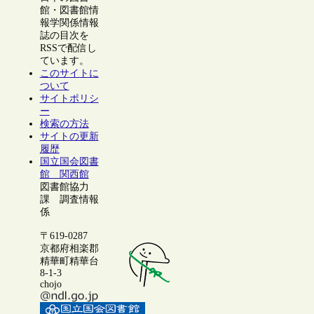
館・図書館情
報学関係情報
誌の目次を
RSSで配信し
ています。
このサイトに
ついて
サイトポリシ
ー
検索の方法
サイトの更新
履歴
国立国会図書
館 関西館
図書館協力
課 調査情報
係
〒619-0287
京都府相楽郡
精華町精華台
8-1-3
chojo