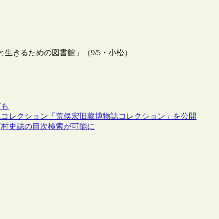
生きるための図書館」（9/5・小松）
ども
規コレクション「荒俣宏旧蔵博物誌コレクション」を公開
町村史誌の目次検索が可能に