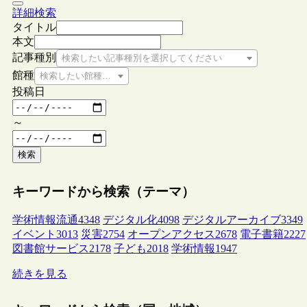
詳細検索
タイトル
本文
記事種別
検索したい記事種別を選択してください
館種
検索したい館種を選択してください
投稿日
～
検索
キーワードから検索（テーマ）
学術情報流通
4348
デジタル化
4098
デジタルアーカイブ
3349
イベント
3013
災害
2754
オープンアクセス
2678
電子書籍
2227
図書館サービス
2178
子ども
2018
学術情報
1947
続きを見る