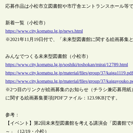
応募作品は小松市立図書館や市庁舎エントランスホール等
新着一覧（小松市）
https://www.city.komatsu.lg.jp/news.html
※2021年11月19日付で、「未来型図書館に関する絵画
みんなでつくる未来型図書館（小松市）
https://www.city.komatsu.lg.jp/soshiki/toshokan/mirai/12789.html
https://www.city.komatsu.lg.jp/material/files/group/37/kaiga1119.pdf
https://www.city.komatsu.lg.jp/material/files/group/37/kaigayouko.p
※2つ目のリンクが絵画募集のお知らせ（チラシ兼応募用紙）[P
に関する絵画募集要項[PDFファイル：123.9KB]です。
参考：
【イベント】第2回未来型図書館を考える講演会「図書館で
～」（12/19・小松）