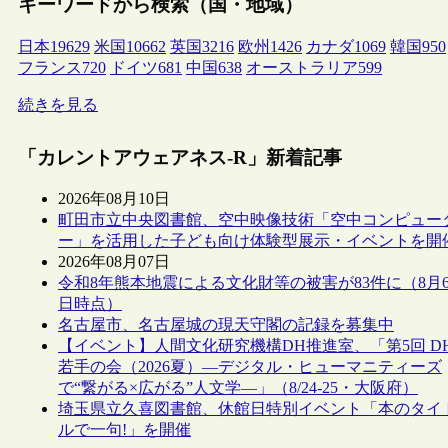
キーワードから検索（国・地域）
日本
19629
米国
10662
英国
3216
欧州
1426
カナダ
1069
韓国
950
フランス
720
ドイツ
681
中国
638
オーストラリア
599
続きを見る
「カレントアウェアネス-R」新着記事
2026年08月10日
町田市立中央図書館、空中映像技術「空中コンピュー
ー」を活用した子ども向け体験型展示・イベントを開
2026年08月07日
令和8年熊本地震による文化財等の被害が83件に（8月
日時点）
名古屋市、名古屋城の現天守閣の記録を募集中
【イベント】人間文化研究機構DH推進室、「第5回 D
若手の会（2026夏）―デジタル・ヒューマニティーズ
で“繋がる×広がる”人文学―」（8/24-25・大阪府）
埼玉県立久喜図書館、休館日特別イベント「本のタイ
ルで一句!」を開催