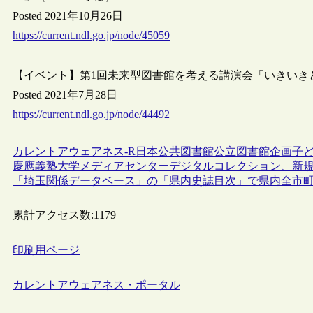
Posted 2021年10月26日
https://current.ndl.go.jp/node/45059
【イベント】第1回未来型図書館を考える講演会「いきいきと
Posted 2021年7月28日
https://current.ndl.go.jp/node/44492
カレントアウェアネス-R
日本
公共図書館
公立図書館
企画
子
慶應義塾大学メディアセンターデジタルコレクション、新
「埼玉関係データベース」の「県内史誌目次」で県内全市
累計アクセス数:
1179
印刷用ページ
カレントアウェアネス・ポータル