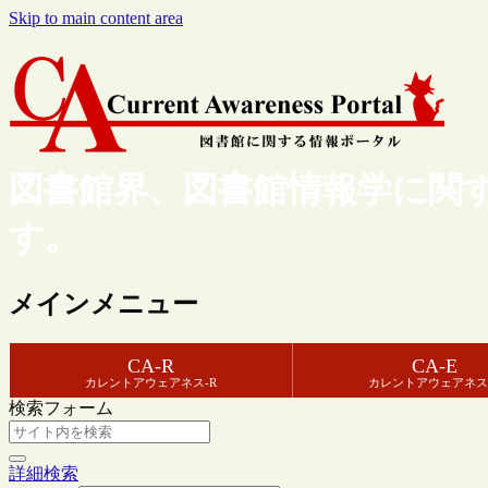
Skip to main content area
図書館界、図書館情報学に関
す。
メインメニュー
CA-R
CA-E
カレントアウェアネス-R
カレントアウェアネス
検索フォーム
詳細検索