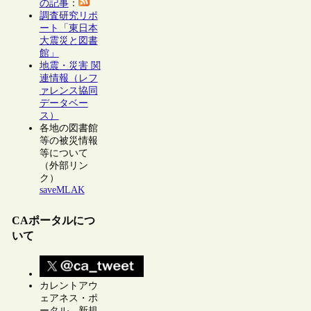
の記事
：
調査研究リポ
ート「東日本
大震災と図書
館」
地震・災害 関
連情報（レフ
ァレンス協同
データベー
ス）
各地の図書館
等の被災情報
等について
（外部リン
ク）
saveMLAK
CAポータルにつ
いて
カレントアウ
ェアネス・ポ
ータル 新規