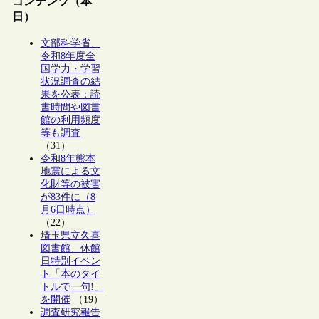
コンテンツ（本
日）
文部科学省、
令和8年度全
国学力・学習
状況調査の結
果を公表：読
書時間や図書
館の利用頻度
等も調査
（31）
令和8年熊本
地震による文
化財等の被害
が83件に（8
月6日時点）
（22）
埼玉県立久喜
図書館、休館
日特別イベン
ト「本のタイ
トルで一句!」
を開催
（19）
調査研究報告