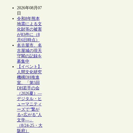
2026年08月07
日
令和8年熊本
地震による文
化財等の被害
が83件に（8
月6日時点）
名古屋市、名
古屋城の現天
守閣の記録を
募集中
【イベント】
人間文化研究
機構DH推進
室、「第5回
DH若手の会
（2026夏）―
デジタル・ヒ
ューマニティ
ーズで“繋が
る×広がる”人
文学―」
（8/24-25・大
阪府）