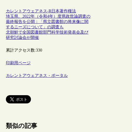
カレントアウェアネス-R
日本
著作権法
埼玉県、2022年（令和4年）度県政世論調査の
最終報告を公開：「県立図書館の将来像に関
するニーズについて」の調査も
北朝鮮で全国図書館部門科学技術発表会及び
研究討論会が開催
累計アクセス数:
330
印刷用ページ
カレントアウェアネス・ポータル
類似の記事