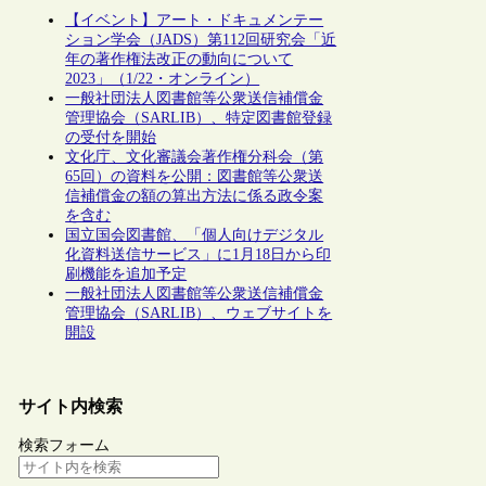
【イベント】アート・ドキュメンテー
ション学会（JADS）第112回研究会「近
年の著作権法改正の動向について
2023」（1/22・オンライン）
一般社団法人図書館等公衆送信補償金
管理協会（SARLIB）、特定図書館登録
の受付を開始
文化庁、文化審議会著作権分科会（第
65回）の資料を公開：図書館等公衆送
信補償金の額の算出方法に係る政令案
を含む
国立国会図書館、「個人向けデジタル
化資料送信サービス」に1月18日から印
刷機能を追加予定
一般社団法人図書館等公衆送信補償金
管理協会（SARLIB）、ウェブサイトを
開設
サイト内検索
検索フォーム