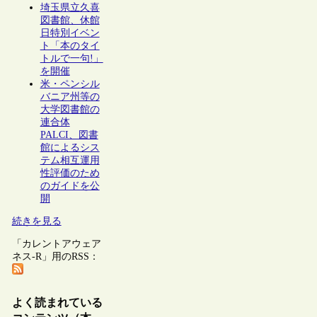
埼玉県立久喜
図書館、休館
日特別イベン
ト「本のタイ
トルで一句!」
を開催
米・ペンシル
バニア州等の
大学図書館の
連合体
PALCI、図書
館によるシス
テム相互運用
性評価のため
のガイドを公
開
続きを見る
「カレントアウェア
ネス-R」用のRSS：
よく読まれている