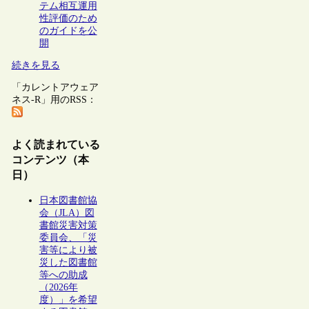
テム相互運用
性評価のため
のガイドを公
開
続きを見る
「カレントアウェア
ネス-R」用のRSS：
よく読まれている
コンテンツ（本
日）
日本図書館協
会（JLA）図
書館災害対策
委員会、「災
害等により被
災した図書館
等への助成
（2026年
度）」を希望