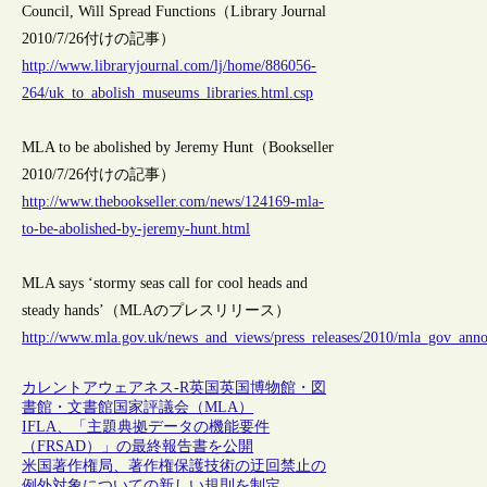
Council, Will Spread Functions（Library Journal
2010/7/26付けの記事）
http://www.libraryjournal.com/lj/home/886056-
264/uk_to_abolish_museums_libraries.html.csp
MLA to be abolished by Jeremy Hunt（Bookseller
2010/7/26付けの記事）
http://www.thebookseller.com/news/124169-mla-
to-be-abolished-by-jeremy-hunt.html
MLA says ‘stormy seas call for cool heads and
steady hands’（MLAのプレスリリース）
http://www.mla.gov.uk/news_and_views/press_releases/2010/mla_gov_ann
カレントアウェアネス-R
英国
英国博物館・図
書館・文書館国家評議会（MLA）
IFLA、「主題典拠データの機能要件
（FRSAD）」の最終報告書を公開
米国著作権局、著作権保護技術の迂回禁止の
例外対象についての新しい規則を制定