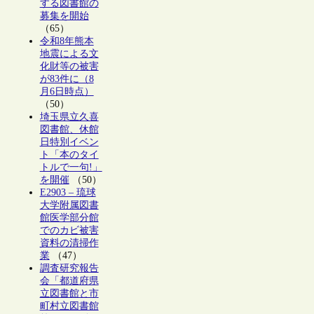
する図書館の
募集を開始
（65）
令和8年熊本
地震による文
化財等の被害
が83件に（8
月6日時点）
（50）
埼玉県立久喜
図書館、休館
日特別イベン
ト「本のタイ
トルで一句!」
を開催
（50）
E2903 – 琉球
大学附属図書
館医学部分館
でのカビ被害
資料の清掃作
業
（47）
調査研究報告
会「都道府県
立図書館と市
町村立図書館