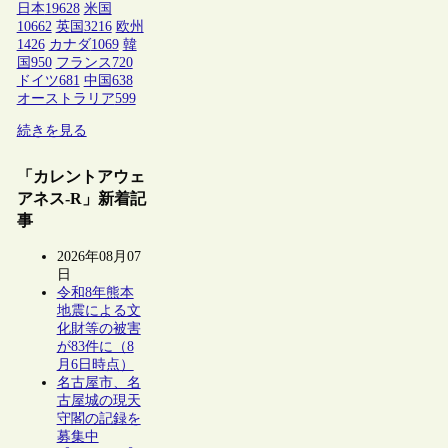
日本
19628
米国
10662
英国
3216
欧州
1426
カナダ
1069
韓
国
950
フランス
720
ドイツ
681
中国
638
オーストラリア
599
続きを見る
「カレントアウェ
アネス-R」新着記
事
2026年08月07
日
令和8年熊本
地震による文
化財等の被害
が83件に（8
月6日時点）
名古屋市、名
古屋城の現天
守閣の記録を
募集中