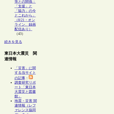
等との関係：
「支援」と
「協力」の今
とこれから」
（8/21・オン
ライン、録画
配信あり）
（43）
続きを見る
東日本大震災 関
連情報
「災害」に関
する当サイト
の記事
：
調査研究リポ
ート「東日本
大震災と図書
館」
地震・災害 関
連情報（レフ
ァレンス協同