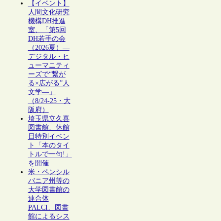
【イベント】
人間文化研究
機構DH推進
室、「第5回
DH若手の会
（2026夏）―
デジタル・ヒ
ューマニティ
ーズで“繋が
る×広がる”人
文学―」
（8/24-25・大
阪府）
埼玉県立久喜
図書館、休館
日特別イベン
ト「本のタイ
トルで一句!」
を開催
米・ペンシル
バニア州等の
大学図書館の
連合体
PALCI、図書
館によるシス