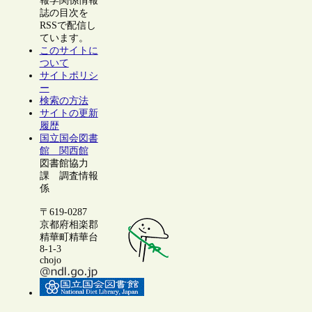
報学関係情報
誌の目次を
RSSで配信し
ています。
このサイトに
ついて
サイトポリシ
ー
検索の方法
サイトの更新
履歴
国立国会図書
館 関西館
図書館協力
課 調査情報
係
〒619-0287
京都府相楽郡
精華町精華台
8-1-3
chojo