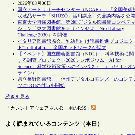
2026年08月06日
国立アートリサーチセンター（NCAR）、「全国美術
収蔵品サーチ「SHŪZŌ」活用講座」の鼎談内容を公
東京大学附属図書館、第2回デジタル図書館コンペテ
ション「東大図書館をデザインせよ！Next Library
Challenge 2030」を開催
イタリア図書館協会、乳幼児向け読書推進プロジェク
ト“TuttInLibro”：全国ネットワークが拡大
【イベント】国立国会図書館（NDL）、科学技術に関
する調査プロジェクト2026シンポジウム「AI for
Science―科学技術政策へのインパクト―」（9/11・オ
ライン）
県立長野図書館、「信州デジタルコモンズ」のコンテ
ツにDOIの付与を開始
続きを見る
「カレントアウェアネス-R」用のRSS：
よく読まれているコンテンツ（本日）