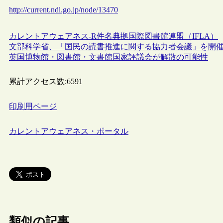
http://current.ndl.go.jp/node/13470
カレントアウェアネス-R
件名
典拠
国際図書館連盟（IFLA）
文部科学省、「国民の読書推進に関する協力者会議」を開
英国博物館・図書館・文書館国家評議会が解散の可能性
累計アクセス数:
6591
印刷用ページ
カレントアウェアネス・ポータル
類似の記事