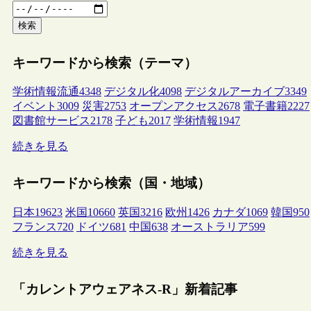
検索
キーワードから検索（テーマ）
学術情報流通
4348
デジタル化
4098
デジタルアーカイブ
3349
イベント
3009
災害
2753
オープンアクセス
2678
電子書籍
2227
図書館サービス
2178
子ども
2017
学術情報
1947
続きを見る
キーワードから検索（国・地域）
日本
19623
米国
10660
英国
3216
欧州
1426
カナダ
1069
韓国
950
フランス
720
ドイツ
681
中国
638
オーストラリア
599
続きを見る
「カレントアウェアネス-R」新着記事