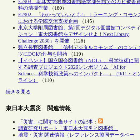
E2903 – 琉球大学附属図書館医学部分館でのカビ被害
料の清掃作業
（180）
E2902 – 「わかっていいとも!」：ラーニング・コモン
における学際交流支援企画
（145）
東京大学附属図書館、第2回デジタル図書館コンペテ
ション「東大図書館をデザインせよ！Next Library
Challenge 2030」を開催
（126）
県立長野図書館、「信州デジタルコモンズ」のコンテ
ツにDOIの付与を開始
（119）
【イベント】国立国会図書館（NDL）、科学技術に関
する調査プロジェクト2026シンポジウム「AI for
Science―科学技術政策へのインパクト―」（9/11・オ
ライン）
（110）
続きを見る
東日本大震災 関連情報
「災害」に関する当サイトの記事
：
調査研究リポート「東日本大震災と図書館」
地震・災害 関連情報（レファレンス協同データベー