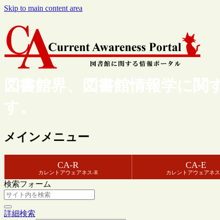
Skip to main content area
図書館界、図書館情報学に関
す。
メインメニュー
CA-R
CA-E
カレントアウェアネス-R
カレントアウェアネス
検索フォーム
詳細検索