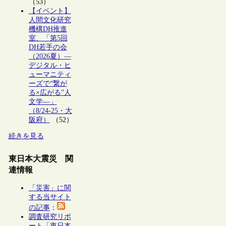
（53）
【イベント】
人間文化研究
機構DH推進
室、「第5回
DH若手の会
（2026夏）―
デジタル・ヒ
ューマニティ
ーズで“繋が
る×広がる”人
文学―」
（8/24-25・大
阪府）
（52）
続きを見る
東日本大震災 関
連情報
「災害」に関
する当サイト
の記事
：
調査研究リポ
ート「東日本