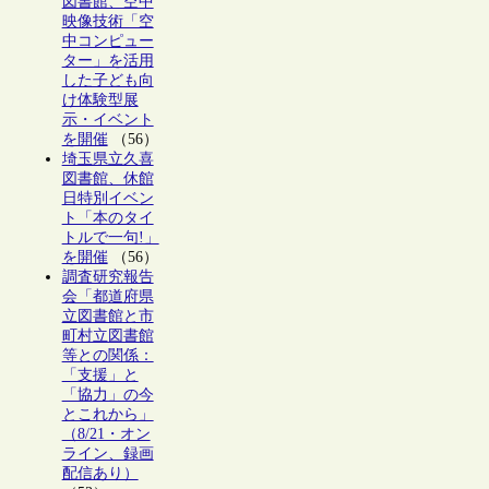
図書館、空中
映像技術「空
中コンピュー
ター」を活用
した子ども向
け体験型展
示・イベント
を開催
（56）
埼玉県立久喜
図書館、休館
日特別イベン
ト「本のタイ
トルで一句!」
を開催
（56）
調査研究報告
会「都道府県
立図書館と市
町村立図書館
等との関係：
「支援」と
「協力」の今
とこれから」
（8/21・オン
ライン、録画
配信あり）