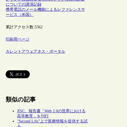
についての講演記録
携帯電話のメール機能によるレファレンスサ
ービス（米国）
累計アクセス数:
5562
印刷用ページ
カレントアウェアネス・ポータル
類似の記事
JISC、報告書「Web 2.0の世界における
高等教育」を刊行
“Second Life”上で医療情報を提供する試
み