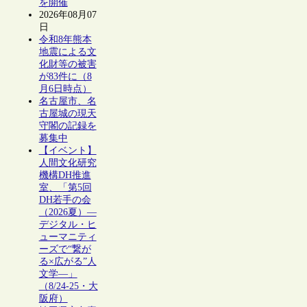
を開催
2026年08月07
日
令和8年熊本
地震による文
化財等の被害
が83件に（8
月6日時点）
名古屋市、名
古屋城の現天
守閣の記録を
募集中
【イベント】
人間文化研究
機構DH推進
室、「第5回
DH若手の会
（2026夏）―
デジタル・ヒ
ューマニティ
ーズで“繋が
る×広がる”人
文学―」
（8/24-25・大
阪府）