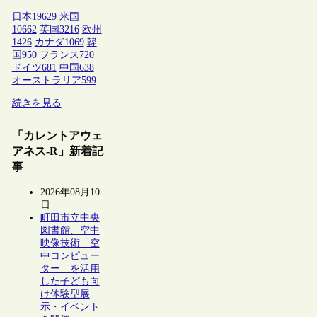
日本
19629
米国
10662
英国
3216
欧州
1426
カナダ
1069
韓
国
950
フランス
720
ドイツ
681
中国
638
オーストラリア
599
続きを見る
「カレントアウェ
アネス-R」新着記
事
2026年08月10
日
町田市立中央
図書館、空中
映像技術「空
中コンピュー
ター」を活用
した子ども向
け体験型展
示・イベント