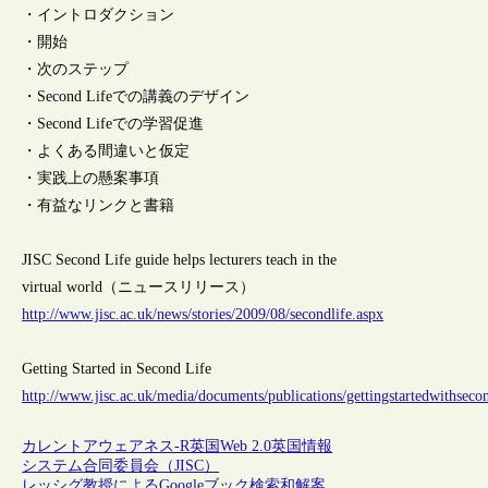
・イントロダクション
・開始
・次のステップ
・Second Lifeでの講義のデザイン
・Second Lifeでの学習促進
・よくある間違いと仮定
・実践上の懸案事項
・有益なリンクと書籍
JISC Second Life guide helps lecturers teach in the
virtual world（ニュースリリース）
http://www.jisc.ac.uk/news/stories/2009/08/secondlife.aspx
Getting Started in Second Life
http://www.jisc.ac.uk/media/documents/publications/gettingstartedwithsecon
カレントアウェアネス-R
英国
Web 2.0
英国情報
システム合同委員会（JISC）
レッシグ教授によるGoogleブック検索和解案