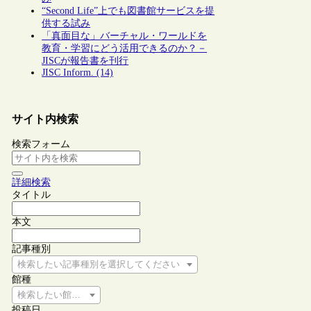
“Second Life”上でも図書館サービスを提
供する試み
「真面目な」バーチャル・ワールドを
教育・学習にどう活用できるのか？－
JISCが報告書を刊行
JISC Inform. (14)
サイト内検索
検索フォーム
詳細検索
タイトル
本文
記事種別
検索したい記事種別を選択してください
館種
検索したい館種を選択してください
投稿日