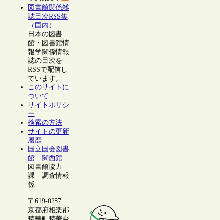
図書館関係雑
誌目次RSS集
（国内）
日本の図書
館・図書館情
報学関係情報
誌の目次を
RSSで配信し
ています。
このサイトに
ついて
サイトポリシ
ー
検索の方法
サイトの更新
履歴
国立国会図書
館 関西館
図書館協力
課 調査情報
係
〒619-0287
京都府相楽郡
精華町精華台