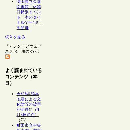
埼玉県立久喜
図書館、休館
日特別イベン
ト「本のタイ
トルで一句!」
を開催
続きを見る
「カレントアウェア
ネス-R」用のRSS：
よく読まれている
コンテンツ（本
日）
令和8年熊本
地震による文
化財等の被害
が83件に（8
月6日時点）
（76）
町田市立中央