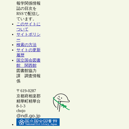
報学関係情報
誌の目次を
RSSで配信し
ています。
このサイトに
ついて
サイトポリシ
ー
検索の方法
サイトの更新
履歴
国立国会図書
館 関西館
図書館協力
課 調査情報
係
〒619-0287
京都府相楽郡
精華町精華台
8-1-3
chojo