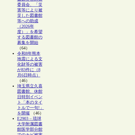
委員会、「災
害等により被
災した図書館
等への助成
（2026年
度）」を希望
する図書館の
募集を開始
（64）
令和8年熊本
地震による文
化財等の被害
が83件に（8
月6日時点）
（46）
埼玉県立久喜
図書館、休館
日特別イベン
ト「本のタイ
トルで一句!」
を開催
（46）
E2903 – 琉球
大学附属図書
館医学部分館
でのカビ被害