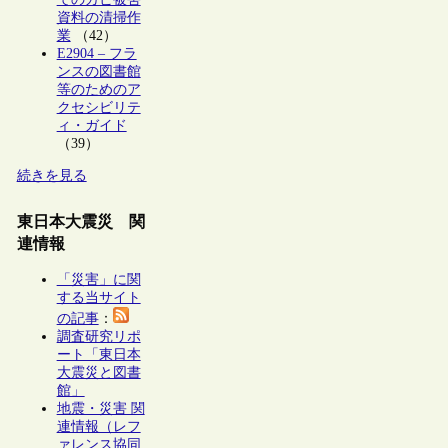
資料の清掃作
業
（42）
E2904 – フラ
ンスの図書館
等のためのア
クセシビリテ
ィ・ガイド
（39）
続きを見る
東日本大震災 関
連情報
「災害」に関
する当サイト
の記事
：
調査研究リポ
ート「東日本
大震災と図書
館」
地震・災害 関
連情報（レフ
ァレンス協同