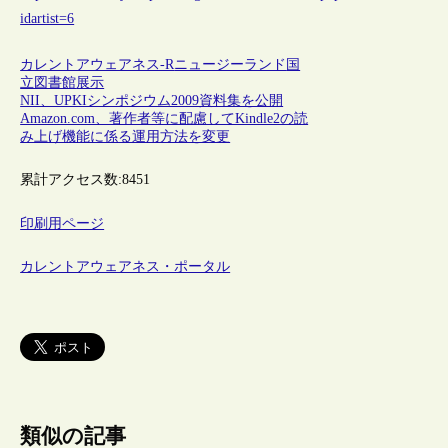
idartist=6
カレントアウェアネス-R
ニュージーランド
国
立図書館
展示
NII、UPKIシンポジウム2009資料集を公開
Amazon.com、著作者等に配慮してKindle2の読
み上げ機能に係る運用方法を変更
累計アクセス数:
8451
印刷用ページ
カレントアウェアネス・ポータル
類似の記事