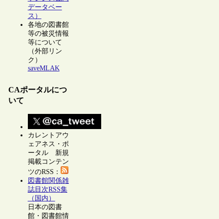
データベー
ス）
各地の図書館
等の被災情報
等について
（外部リン
ク）
saveMLAK
CAポータルにつ
いて
カレントアウ
ェアネス・ポ
ータル 新規
掲載コンテン
ツのRSS：
図書館関係雑
誌目次RSS集
（国内）
日本の図書
館・図書館情