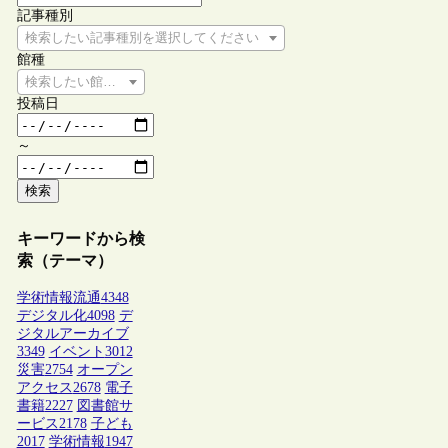
記事種別
検索したい記事種別を選択してください
館種
検索したい館種を選択してください
投稿日
～
検索
キーワードから検
索（テーマ）
学術情報流通
4348
デジタル化
4098
デ
ジタルアーカイブ
3349
イベント
3012
災害
2754
オープン
アクセス
2678
電子
書籍
2227
図書館サ
ービス
2178
子ども
2017
学術情報
1947