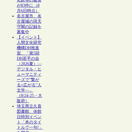
化財等の被害
が83件に（8
月6日時点）
名古屋市、名
古屋城の現天
守閣の記録を
募集中
【イベント】
人間文化研究
機構DH推進
室、「第5回
DH若手の会
（2026夏）―
デジタル・ヒ
ューマニティ
ーズで“繋が
る×広がる”人
文学―」
（8/24-25・大
阪府）
埼玉県立久喜
図書館、休館
日特別イベン
ト「本のタイ
トルで一句!」