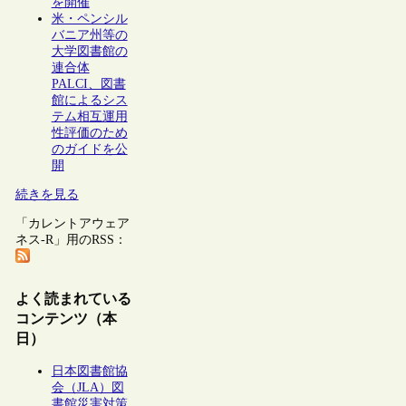
を開催
米・ペンシル
バニア州等の
大学図書館の
連合体
PALCI、図書
館によるシス
テム相互運用
性評価のため
のガイドを公
開
続きを見る
「カレントアウェア
ネス-R」用のRSS：
よく読まれている
コンテンツ（本
日）
日本図書館協
会（JLA）図
書館災害対策