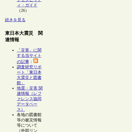
ィ・ガイド
（26）
続きを見る
東日本大震災 関
連情報
「災害」に関
する当サイト
の記事
：
調査研究リポ
ート「東日本
大震災と図書
館」
地震・災害 関
連情報（レフ
ァレンス協同
データベー
ス）
各地の図書館
等の被災情報
等について
（外部リン