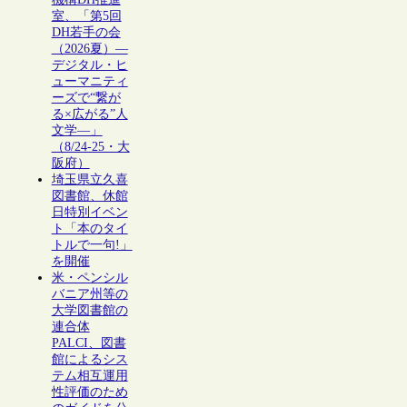
室、「第5回
DH若手の会
（2026夏）―
デジタル・ヒ
ューマニティ
ーズで“繋が
る×広がる”人
文学―」
（8/24-25・大
阪府）
埼玉県立久喜
図書館、休館
日特別イベン
ト「本のタイ
トルで一句!」
を開催
米・ペンシル
バニア州等の
大学図書館の
連合体
PALCI、図書
館によるシス
テム相互運用
性評価のため