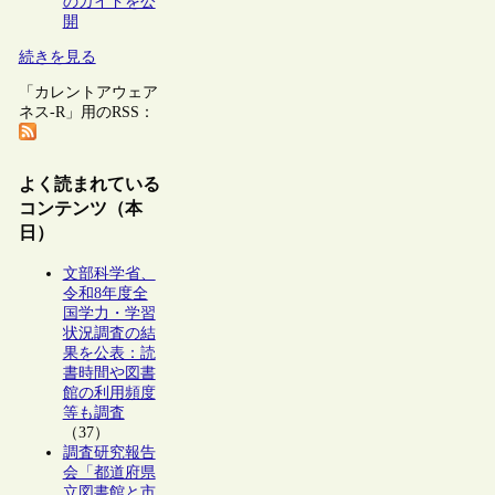
のガイドを公
開
続きを見る
「カレントアウェア
ネス-R」用のRSS：
よく読まれている
コンテンツ（本
日）
文部科学省、
令和8年度全
国学力・学習
状況調査の結
果を公表：読
書時間や図書
館の利用頻度
等も調査
（37）
調査研究報告
会「都道府県
立図書館と市