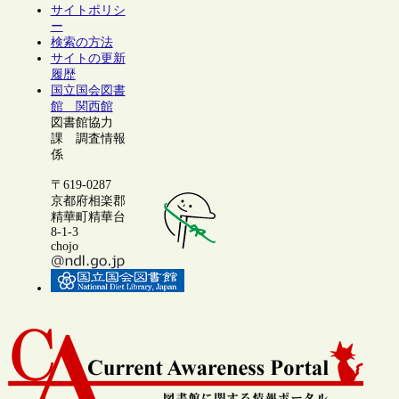
サイトポリシ
ー
検索の方法
サイトの更新
履歴
国立国会図書
館 関西館
図書館協力
課 調査情報
係
〒619-0287
京都府相楽郡
精華町精華台
8-1-3
chojo