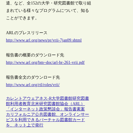
遣、など、全152の大学・研究図書館で取り組
まれている様々なプログラムについて、知る
ことができます。
ARLのプレスリリース
http://www.arl.org/news/pr/vrii-7jan09.shtml
報告書の概要のダウンロード先
http://www.arl.org/bm~doc/arl-br-261-vrii.pdf
報告書全文のダウンロード先
http://www.arl.org/rtl/roles/vrii/
カレントアウェアネス-R
大学図書館
研究図書
館
利用者教育
北米研究図書館協会（ARL）
「インターネット政策懇談会」報告書素案
カリフォルニア公共図書館、オンラインサー
ビスを利用できるバーチャル図書館カード
を、ネット上で発行