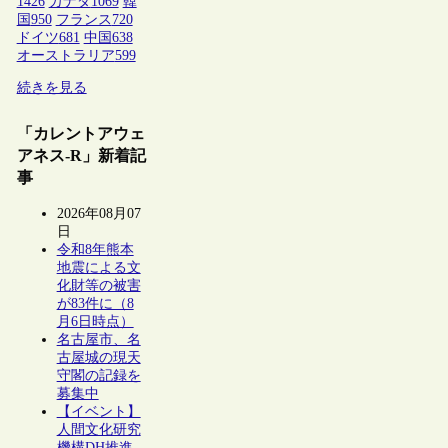
1426
カナダ
1069
韓
国
950
フランス
720
ドイツ
681
中国
638
オーストラリア
599
続きを見る
「カレントアウェ
アネス-R」新着記
事
2026年08月07
日
令和8年熊本
地震による文
化財等の被害
が83件に（8
月6日時点）
名古屋市、名
古屋城の現天
守閣の記録を
募集中
【イベント】
人間文化研究
機構DH推進