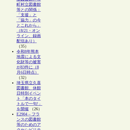
町村立図書館
等との関係：
「支援」と
「協力」の今
とこれから」
（8/21・オン
ライン、録画
配信あり）
（35）
令和8年熊本
地震による文
化財等の被害
が83件に（8
月6日時点）
（32）
埼玉県立久喜
図書館、休館
日特別イベン
ト「本のタイ
トルで一句!」
を開催
（26）
E2904 – フラ
ンスの図書館
等のためのア
クセシビリテ