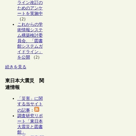
ライン改訂の
ためのアンケ
ートを実施中
（2）
これからの学
術情報システ
ム構築検討委
員会、「図書
館システムガ
イドライン」
を公開
（2）
続きを見る
東日本大震災 関
連情報
「災害」に関
する当サイト
の記事
：
調査研究リポ
ート「東日本
大震災と図書
館」