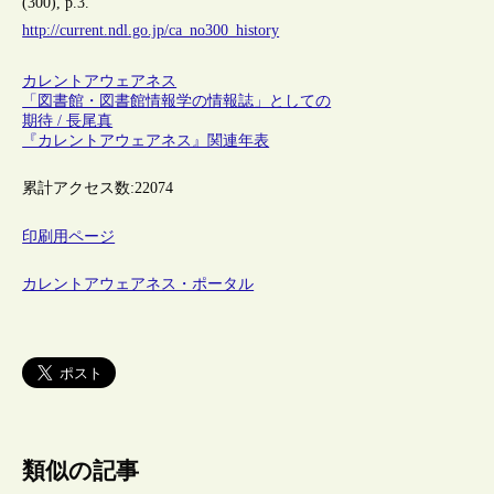
(300), p.3.
http://current.ndl.go.jp/ca_no300_history
カレントアウェアネス
「図書館・図書館情報学の情報誌」としての
期待 / 長尾真
『カレントアウェアネス』関連年表
累計アクセス数:
22074
印刷用ページ
カレントアウェアネス・ポータル
類似の記事