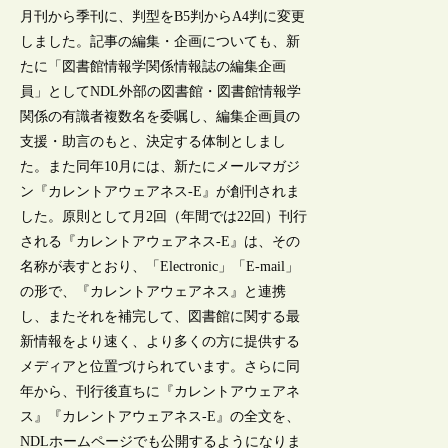
月刊から季刊に、判型をB5判からA4判に変更
しました。記事の編集・企画についても、新
たに「図書館情報学関係情報誌の編集企画
員」としてNDL外部の図書館・図書館情報学
関係の有識者複数名を委嘱し、編集企画員の
支援・助言のもと、決定する体制としまし
た。また同年10月には、新たにメールマガジ
ン『カレントアウェアネス-E』が創刊されま
した。原則として月2回（年間では22回）刊行
される『カレントアウェアネス-E』は、その
名称が表すとおり、「Electronic」「E-mail」
の形で、『カレントアウェアネス』と連携
し、またそれを補完して、図書館に関する最
新情報をより速く、より多くの方に提供する
メディアと位置づけられています。さらに同
年から、刊行後直ちに『カレントアウェアネ
ス』『カレントアウェアネス-E』の全文を、
NDLホームページでも公開するようになりま