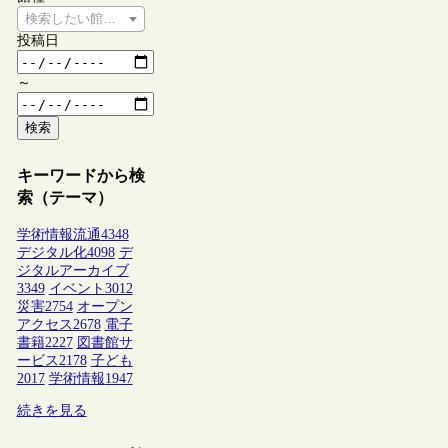
検索したい館種を選択してください
投稿日
～
検索
キーワードから検
索（テーマ）
学術情報流通
4348
デジタル化
4098
デ
ジタルアーカイブ
3349
イベント
3012
災害
2754
オープン
アクセス
2678
電子
書籍
2227
図書館サ
ービス
2178
子ども
2017
学術情報
1947
続きを見る