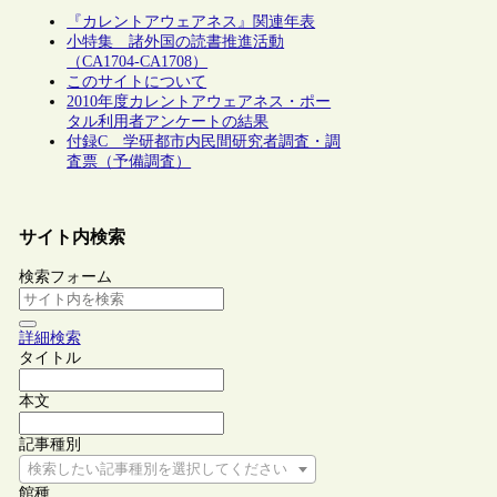
『カレントアウェアネス』関連年表
小特集 諸外国の読書推進活動
（CA1704-CA1708）
このサイトについて
2010年度カレントアウェアネス・ポー
タル利用者アンケートの結果
付録C 学研都市内民間研究者調査・調
査票（予備調査）
サイト内検索
検索フォーム
詳細検索
タイトル
本文
記事種別
検索したい記事種別を選択してください
館種