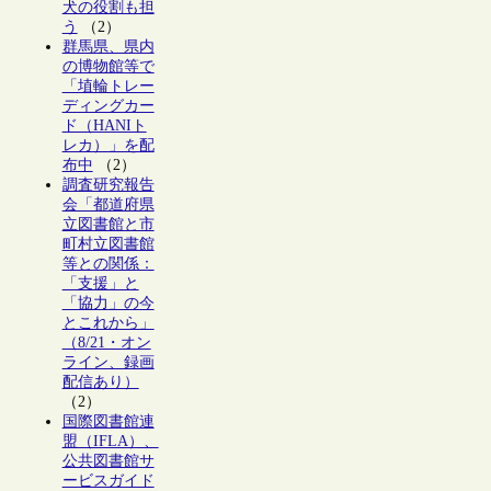
犬の役割も担
う
（2）
群馬県、県内
の博物館等で
「埴輪トレー
ディングカー
ド（HANIト
レカ）」を配
布中
（2）
調査研究報告
会「都道府県
立図書館と市
町村立図書館
等との関係：
「支援」と
「協力」の今
とこれから」
（8/21・オン
ライン、録画
配信あり）
（2）
国際図書館連
盟（IFLA）、
公共図書館サ
ービスガイド