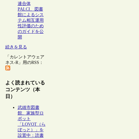
連合体
PALCI、図書
館によるシス
テム相互運用
性評価のため
のガイドを公
開
続きを見る
「カレントアウェア
ネス-R」用のRSS：
よく読まれている
コンテンツ（本
日）
武雄市図書
館、家族型ロ
ボット
「LOVOT（ら
ぼっと）」を
設置中：読書