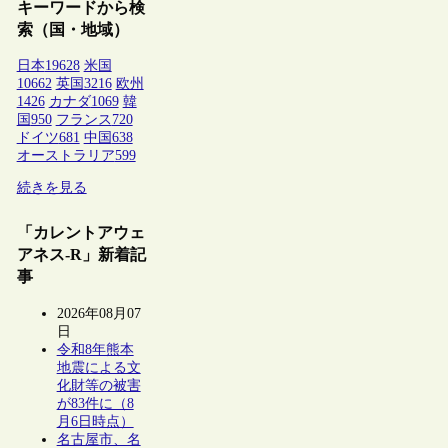
キーワードから検
索（国・地域）
日本
19628
米国
10662
英国
3216
欧州
1426
カナダ
1069
韓
国
950
フランス
720
ドイツ
681
中国
638
オーストラリア
599
続きを見る
「カレントアウェ
アネス-R」新着記
事
2026年08月07
日
令和8年熊本
地震による文
化財等の被害
が83件に（8
月6日時点）
名古屋市、名