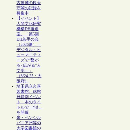
古屋城の現天
守閣の記録を
募集中
【イベント】
人間文化研究
機構DH推進
室、「第5回
DH若手の会
（2026夏）―
デジタル・ヒ
ューマニティ
ーズで“繋が
る×広がる”人
文学―」
（8/24-25・大
阪府）
埼玉県立久喜
図書館、休館
日特別イベン
ト「本のタイ
トルで一句!」
を開催
米・ペンシル
バニア州等の
大学図書館の