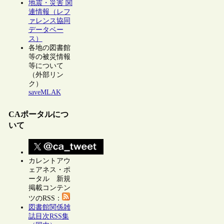
地震・災害 関
連情報（レフ
ァレンス協同
データベー
ス）
各地の図書館
等の被災情報
等について
（外部リン
ク）
saveMLAK
CAポータルにつ
いて
カレントアウ
ェアネス・ポ
ータル 新規
掲載コンテン
ツのRSS：
図書館関係雑
誌目次RSS集