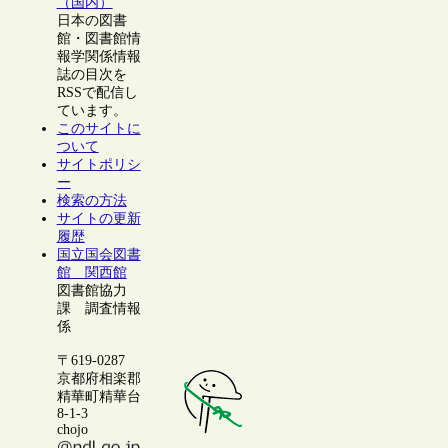
（国内）
日本の図書
館・図書館情
報学関係情報
誌の目次を
RSSで配信し
ています。
このサイトに
ついて
サイトポリシ
ー
検索の方法
サイトの更新
履歴
国立国会図書
館 関西館
図書館協力
課 調査情報
係
〒619-0287
京都府相楽郡
精華町精華台
8-1-3
chojo