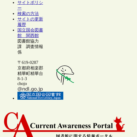
サイトポリシ
ー
検索の方法
サイトの更新
履歴
国立国会図書
館 関西館
図書館協力
課 調査情報
係
〒619-0287
京都府相楽郡
精華町精華台
8-1-3
chojo