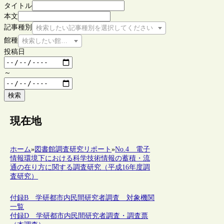
タイトル
本文
記事種別
検索したい記事種別を選択してください
館種
検索したい館種を選択してください
投稿日
～
検索
現在地
ホーム
»
図書館調査研究リポート
»
No.4 電子
情報環境下における科学技術情報の蓄積・流
通の在り方に関する調査研究（平成16年度調
査研究）
付録B 学研都市内民間研究者調査 対象機関
一覧
付録D 学研都市内民間研究者調査・調査票