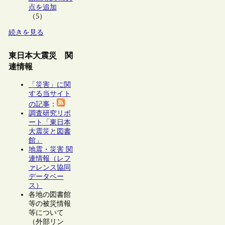
点を追加
（5）
続きを見る
東日本大震災 関
連情報
「災害」に関
する当サイト
の記事
：
調査研究リポ
ート「東日本
大震災と図書
館」
地震・災害 関
連情報（レフ
ァレンス協同
データベー
ス）
各地の図書館
等の被災情報
等について
（外部リン