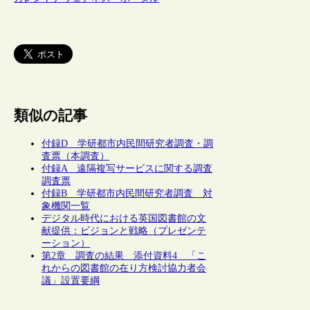
類似の記事
付録D 学研都市内民間研究者調査・調
査票（本調査）
付録A 遠隔複写サービスに関する調査
調査票
付録B 学研都市内民間研究者調査 対
象機関一覧
デジタル時代における英国図書館の文
献提供：ビジョンと戦略（プレゼンテ
ーション）
第2章 調査の結果 添付資料4 「こ
れからの図書館の在り方検討協力者会
議」設置要綱