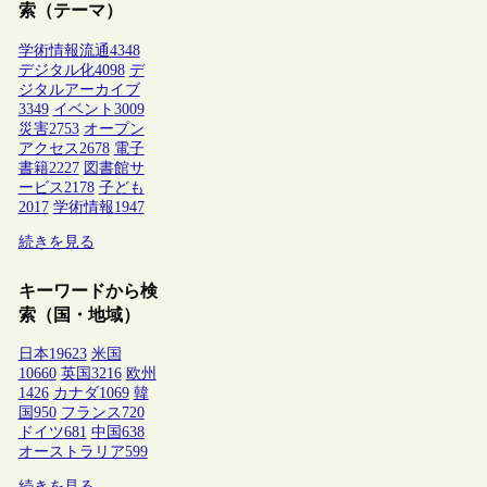
索（テーマ）
学術情報流通
4348
デジタル化
4098
デ
ジタルアーカイブ
3349
イベント
3009
災害
2753
オープン
アクセス
2678
電子
書籍
2227
図書館サ
ービス
2178
子ども
2017
学術情報
1947
続きを見る
キーワードから検
索（国・地域）
日本
19623
米国
10660
英国
3216
欧州
1426
カナダ
1069
韓
国
950
フランス
720
ドイツ
681
中国
638
オーストラリア
599
続きを見る