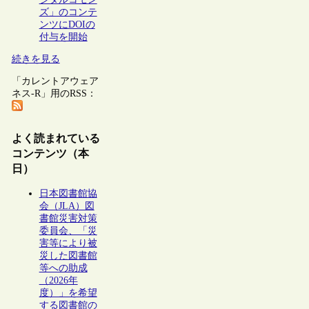
ズ」のコンテ
ンツにDOIの
付与を開始
続きを見る
「カレントアウェア
ネス-R」用のRSS：
よく読まれている
コンテンツ（本
日）
日本図書館協
会（JLA）図
書館災害対策
委員会、「災
害等により被
災した図書館
等への助成
（2026年
度）」を希望
する図書館の