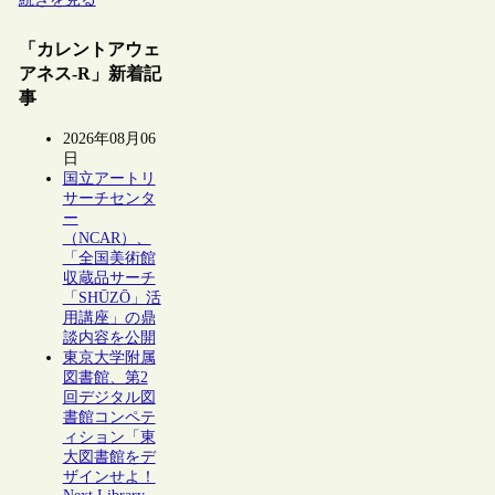
「カレントアウェ
アネス-R」新着記
事
2026年08月06
日
国立アートリ
サーチセンタ
ー
（NCAR）、
「全国美術館
収蔵品サーチ
「SHŪZŌ」活
用講座」の鼎
談内容を公開
東京大学附属
図書館、第2
回デジタル図
書館コンペテ
ィション「東
大図書館をデ
ザインせよ！