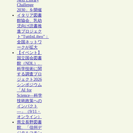
Next Library
Challenge
2030」を開催
イタリア図書
館協会、乳幼
児向け読書推
進プロジェク
ト“TuttInLibro”：
全国ネットワ
ークが拡大
【イベント】
国立国会図書
館（NDL）、
科学技術に関
する調査プロ
ジェクト2026
シンポジウム
「AI for
Science―科学
技術政策への
インパクト
―」（9/11・
オンライン）
県立長野図書
館、「信州デ
ジタルコモン