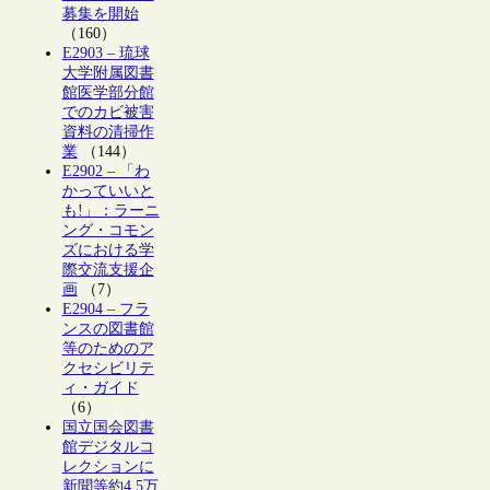
募集を開始
（160）
E2903 – 琉球
大学附属図書
館医学部分館
でのカビ被害
資料の清掃作
業
（144）
E2902 – 「わ
かっていいと
も!」：ラーニ
ング・コモン
ズにおける学
際交流支援企
画
（7）
E2904 – フラ
ンスの図書館
等のためのア
クセシビリテ
ィ・ガイド
（6）
国立国会図書
館デジタルコ
レクションに
新聞等約4.5万