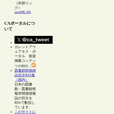
（外部リン
ク）
saveMLAK
CAポータルにつ
いて
カレントアウ
ェアネス・ポ
ータル 新規
掲載コンテン
ツのRSS：
図書館関係雑
誌目次RSS集
（国内）
日本の図書
館・図書館情
報学関係情報
誌の目次を
RSSで配信し
ています。
このサイトに