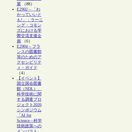
業
（88）
E2902 – 「わ
かっていいと
も!」：ラーニ
ング・コモン
ズにおける学
際交流支援企
画
（6）
E2904 – フラ
ンスの図書館
等のためのア
クセシビリテ
ィ・ガイド
（4）
【イベント】
国立国会図書
館（NDL）、
科学技術に関
する調査プロ
ジェクト2026
シンポジウム
「AI for
Science―科学
技術政策への
インパクト