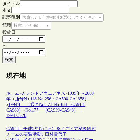
タイトル
本文
記事種別
検索したい記事種別を選択してください
館種
検索したい館種を選択してください
投稿日
～
検索
現在地
ホーム
»
カレントアウェアネス
»
1989年～2000
年（通号No.118-No.256：CA598-CA1358）
»
1994年 （通号No.173-No.184：CA918-
CA980）
»
No.177 （CA939-CA943）
1994.05.20
CA948 – 平成5年度におけるメディア変換研究
チームの実験活動 / 田村貴代子
CA940 – イタリアにおける図書館ネットワー