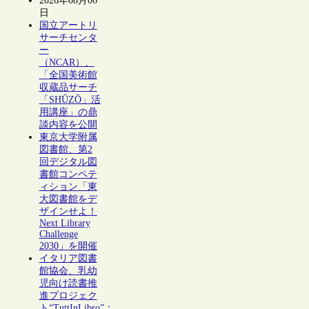
2026年08月06
日
国立アートリ
サーチセンタ
ー
（NCAR）、
「全国美術館
収蔵品サーチ
「SHŪZŌ」活
用講座」の鼎
談内容を公開
東京大学附属
図書館、第2
回デジタル図
書館コンペテ
ィション「東
大図書館をデ
ザインせよ！
Next Library
Challenge
2030」を開催
イタリア図書
館協会、乳幼
児向け読書推
進プロジェク
ト“TuttInLibro”：