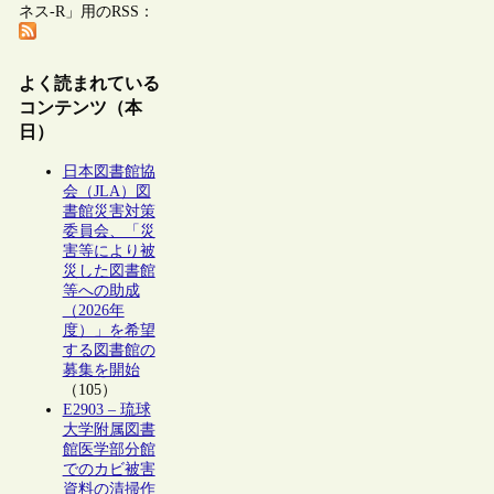
ネス-R」用のRSS：
よく読まれている
コンテンツ（本
日）
日本図書館協
会（JLA）図
書館災害対策
委員会、「災
害等により被
災した図書館
等への助成
（2026年
度）」を希望
する図書館の
募集を開始
（105）
E2903 – 琉球
大学附属図書
館医学部分館
でのカビ被害
資料の清掃作