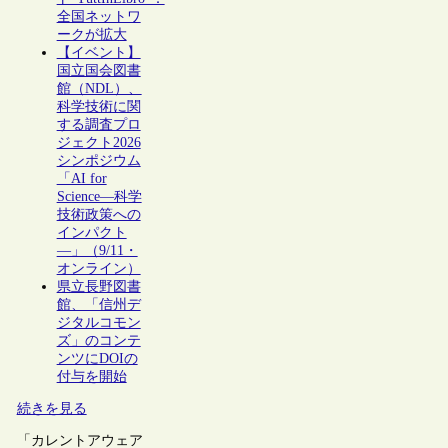
全国ネットワ
ークが拡大
【イベント】
国立国会図書
館（NDL）、
科学技術に関
する調査プロ
ジェクト2026
シンポジウム
「AI for
Science―科学
技術政策への
インパクト
―」（9/11・
オンライン）
県立長野図書
館、「信州デ
ジタルコモン
ズ」のコンテ
ンツにDOIの
付与を開始
続きを見る
「カレントアウェア