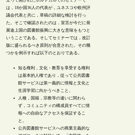
立って開かれたポルトガルでのセミナーで
は，18か国36人の代表が，ユネスコや欧州評
議会代表と共に，草稿の詳細な検討を行っ
た。そこで確認されたのは，宣言が今だに発
展途上国の図書館振興に大きな意味をもつと
いうことである。そしてセミナーでは，改訂
版に盛られるべき原則が合意された。その幾
つかを例示すれば以下のとおりである。
知る権利，文化・教育を享受する権利
は基本的人権であり，従って公共図書
館サービスは第一義的に情報と文化と
生涯学習に向かうべきこと。
人種，国籍，宗教等の違いに関わら
ず，コミュニティの構成員すべてに情
報への自由なアクセスを保証するこ
と。
公共図書館サービスへの商業主義的な