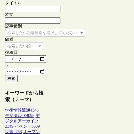
タイトル
本文
記事種別
検索したい記事種別を選択してください
館種
検索したい館種を選択してください
投稿日
～
検索
キーワードから検
索（テーマ）
学術情報流通
4348
デジタル化
4098
デ
ジタルアーカイブ
3349
イベント
3009
災害
2753
オープン