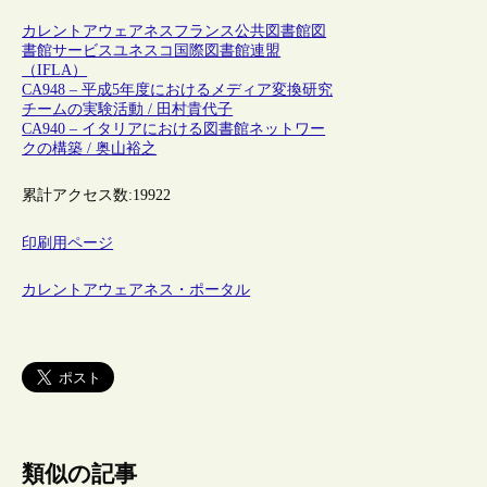
カレントアウェアネス
フランス
公共図書館
図
書館サービス
ユネスコ
国際図書館連盟
（IFLA）
CA948 – 平成5年度におけるメディア変換研究
チームの実験活動 / 田村貴代子
CA940 – イタリアにおける図書館ネットワー
クの構築 / 奥山裕之
累計アクセス数:
19922
印刷用ページ
カレントアウェアネス・ポータル
類似の記事