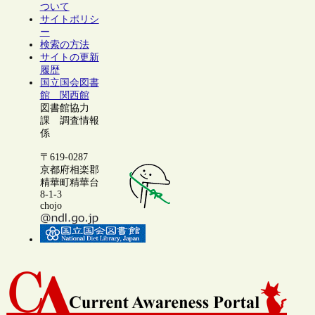
ついて
サイトポリシ
ー
検索の方法
サイトの更新
履歴
国立国会図書
館 関西館
図書館協力
課 調査情報
係
〒619-0287
京都府相楽郡
精華町精華台
8-1-3
chojo