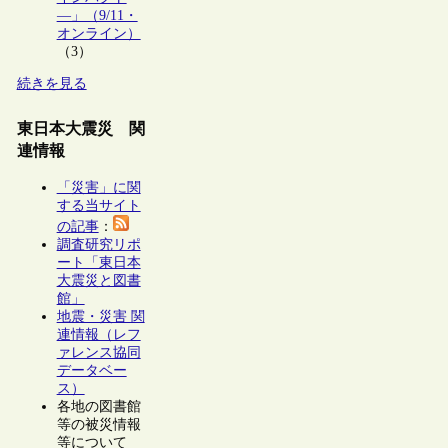
―」（9/11・
オンライン）
（3）
続きを見る
東日本大震災 関
連情報
「災害」に関
する当サイト
の記事
：
調査研究リポ
ート「東日本
大震災と図書
館」
地震・災害 関
連情報（レフ
ァレンス協同
データベー
ス）
各地の図書館
等の被災情報
等について