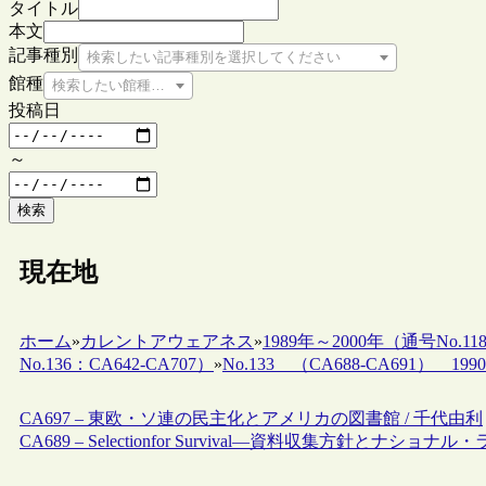
タイトル
本文
記事種別
検索したい記事種別を選択してください
館種
検索したい館種を選択してください
投稿日
～
検索
現在地
ホーム
»
カレントアウェアネス
»
1989年～2000年（通号No.118
No.136：CA642-CA707）
»
No.133 （CA688-CA691） 1990.
CA697 – 東欧・ソ連の民主化とアメリカの図書館 / 千代由利
CA689 – Selectionfor Survival―資料収集方針とナ