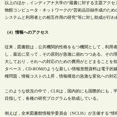
以上のほか，インディアナ大学の“蔵書に対する主題アクセス
物館コンピュータ・ネットワークの“芸術品目録作成のための
システムと利用者との相互作用の研究”等に対し助成が行わ
（4）情報へのアクセス
従来，図書館は，公共機関的性格をもつ機関として，利用
し，最近に至って，その原則が急激に崩れつつある。その
大しており，それへの対応のための費用がとどまることを
タベース，CD-ROMのような新しい情報形態資料は電子
権問題，情報コストの上昇，情報構造の急激な変化への対
このような状況の中で，CLRは，国内的にも国際的にも，
目指して，各種の研究プログラムを助成している。
例えば，全米図書館情報学委員会（NCLIS）が主催する“