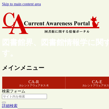
Skip to main content area
図書館界、図書館情報学に関
す。
メインメニュー
CA-R
CA-E
カレントアウェアネス-R
カレントアウェアネス
検索フォーム
詳細検索