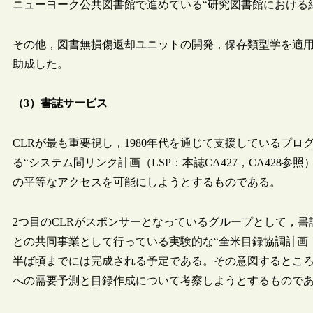
ニューヨーク公共図書館で進めている“研究図書館における
その他，図書無損傷返却ユニットの開発，保存類型学を適
助成した。
（3）書誌サービス
CLRが最も重要視し，1980年代を通じて支援しているプロ
る“システム間リンク計画（LSP：本誌CA427，CA428
の平等なアクセスを可能にしようとするものである。
2つ目のCLRがスポンサーとなっているグループとして，書誌
との共同事業として行っている実験的な“全米目録協調計画（NC
半ば頃までには完成される予定である。その意図するとこ
への需要予測と目録作成について考察しようとするもので