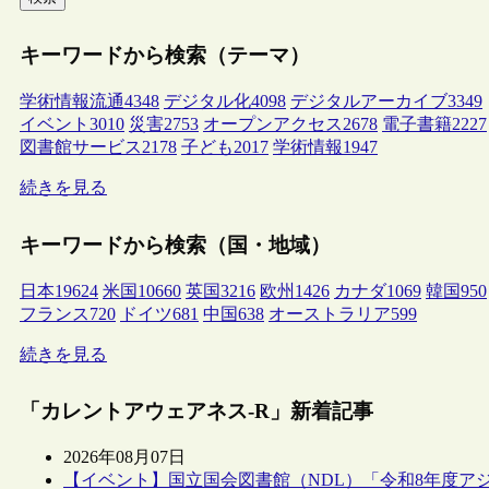
キーワードから検索（テーマ）
学術情報流通
4348
デジタル化
4098
デジタルアーカイブ
3349
イベント
3010
災害
2753
オープンアクセス
2678
電子書籍
2227
図書館サービス
2178
子ども
2017
学術情報
1947
続きを見る
キーワードから検索（国・地域）
日本
19624
米国
10660
英国
3216
欧州
1426
カナダ
1069
韓国
950
フランス
720
ドイツ
681
中国
638
オーストラリア
599
続きを見る
「カレントアウェアネス-R」新着記事
2026年08月07日
【イベント】国立国会図書館（NDL）「令和8年度ア