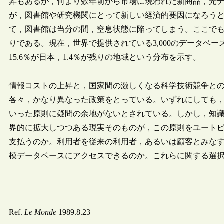
昇もあるが，何より数年前から市場に現われた新商品，光デ
が，図書館や研究機関にとって新しい経済的要因になろう
て，図書館は当分の間，窒息状態に陥ってしまう。ここで
りである。現在，世界で提供されている3,000のデータベー
15.6％が日本，1.4％が残りの地域という分布を示す。
情報コストの上昇と，国家間の激しくなる科学技術競争と
各々，かなり異なった政策をとっている。いずれにしても
いった原則に疑問の余地がないとされている。しかし，知
界的に拡大しつつある現実そのものが，この原則をユート
支払うのか。利用者を従来の利用者，あるいは顧客とみな
模データベースにアクセスできるのか。これらに関する選
Ref.
Le Monde
1989.8.23