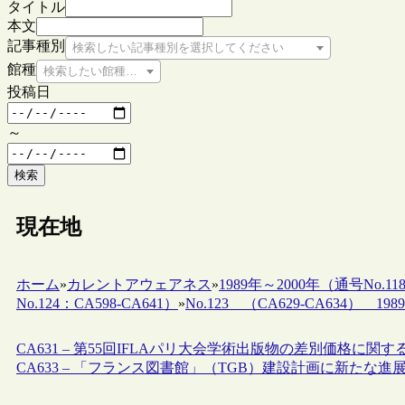
タイトル
本文
記事種別
検索したい記事種別を選択してください
館種
検索したい館種を選択してください
投稿日
～
検索
現在地
ホーム
»
カレントアウェアネス
»
1989年～2000年（通号No.118
No.124：CA598-CA641）
»
No.123 （CA629-CA634） 1989.
CA631 – 第55回IFLAパリ大会学術出版物の差別価格に関する
CA633 – 「フランス図書館」（TGB）建設計画に新たな進展 