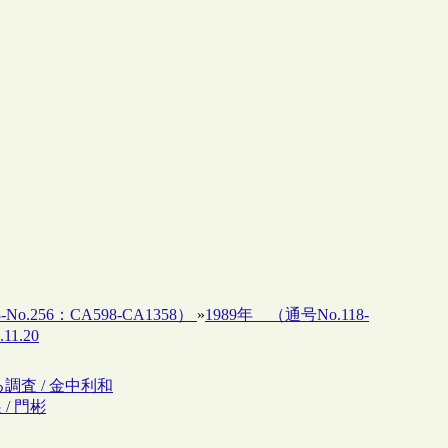
-No.256：CA598-CA1358）
»
1989年 （通号No.118-
11.20
調査 / 金中利和
/ 門彬