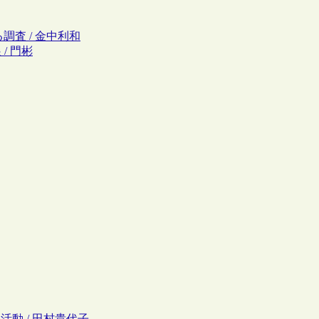
調査 / 金中利和
/ 門彬
報活動 / 田村貴代子