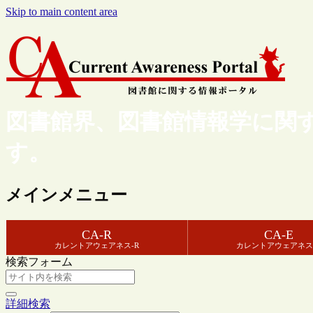
Skip to main content area
図書館界、図書館情報学に関
す。
メインメニュー
CA-R
CA-E
カレントアウェアネス-R
カレントアウェアネス
検索フォーム
詳細検索