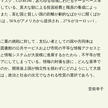
ィスク，CD-ROM，あらゆる領域にわたるデータベース等
としている。莫大な額に上る投資経費と職員の養成によっ
もまた，富む国と貧しい国の距離が劇的なばかりに開くばか
スは，56％がアメリカから提供され，27％がヨーロッパ，
の二重の挑戦に対して，支払い者としての国や共同体は
，図書館の公共サービスおよび市民の平等な情報アクセスと
識と情報システムが大規模に進展するかたわら，不平等が世
ピアにしてしまっている。情報の対価を誰に，どんな基準で
すのか。開発途上国が独立性を損わずにどのようにして大規
択は，政治と社会の次元でなされる性質の選択であろう。
堂前幸子