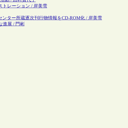
ストレーション / 岸美雪
サプライセンター所蔵逐次刊行物情報をCD-ROM化 / 岸美雪
進展 / 門彬