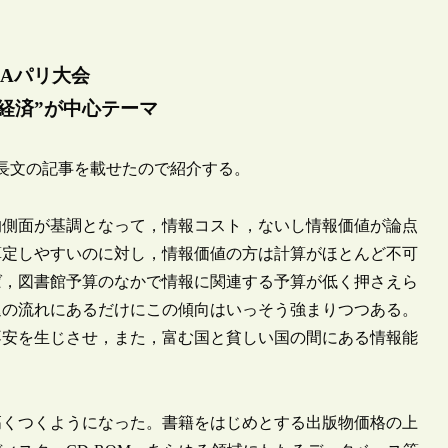
LAパリ大会
経済”が中心テーマ
る長文の記事を載せたので紹介する。
的側面が基調となって，情報コスト，ないし情報価値が論点
算定しやすいのに対し，情報価値の方は計算がほとんど不可
ば，図書館予算のなかで情報に関連する予算が低く押さえら
退の流れにあるだけにこの傾向はいっそう強まりつつある。
不安を生じさせ，また，富む国と貧しい国の間にある情報能
高くつくようになった。書籍をはじめとする出版物価格の上