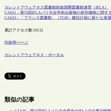
カレントアウェアネス
図書館財政
国際図書館連盟（IFLA）
CA631 – 第55回IFLAパリ大会学術出版物の差別価格に関する
CA633 – 「フランス図書館」（TGB）建設計画に新たな進展 
累計アクセス数:
10132
印刷用ページ
カレントアウェアネス・ポータル
類似の記事
CA630 – 第55回IFLAパリ大会最近のIFLAでの書誌情