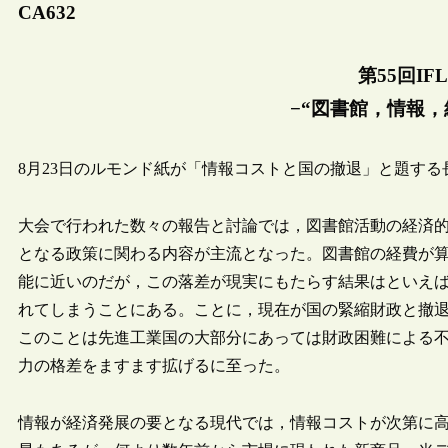
CA632
第55回IF
−“図書館，情報，
8月23日のルモンド紙が「情報コストと国の撤退」と題す
大会で行われた数々の報告と討論では，図書館活動の経済
となる政策に関わる内容が主流となった。図書館の経費が
能に近いのだが，この落差が現実にもたらす結果はといえ
れてしまうことにある。ことに，現在が国の緊縮財政と撤
このことは先進工業国の大部分にあっては財政困難による
力の格差をますます拡げるに至った。
情報が経済発展の要となる現代では，情報コストが次第に