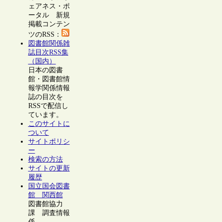
ェアネス・ポ
ータル 新規
掲載コンテン
ツのRSS：
図書館関係雑
誌目次RSS集
（国内）
日本の図書
館・図書館情
報学関係情報
誌の目次を
RSSで配信し
ています。
このサイトに
ついて
サイトポリシ
ー
検索の方法
サイトの更新
履歴
国立国会図書
館 関西館
図書館協力
課 調査情報
係