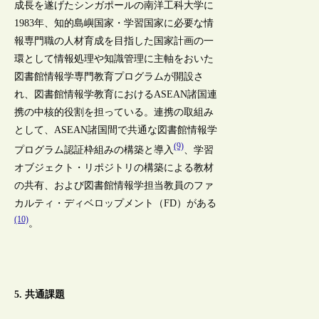
成長を遂げたシンガポールの南洋工科大学に
1983年、知的島嶼国家・学習国家に必要な情
報専門職の人材育成を目指した国家計画の一
環として情報処理や知識管理に主軸をおいた
図書館情報学専門教育プログラムが開設さ
れ、図書館情報学教育におけるASEAN諸国連
携の中核的役割を担っている。連携の取組み
として、ASEAN諸国間で共通な図書館情報学
(9)
プログラム認証枠組みの構築と導入
、学習
オブジェクト・リポジトリの構築による教材
の共有、および図書館情報学担当教員のファ
カルティ・ディベロップメント（FD）がある
(10)
。
5. 共通課題