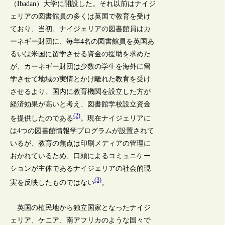
（Ibadan）大学に開設した。それ以前はナイジ
ェリアの図書館員の多くは英国で教育を受け
ており、当初、ナイジェリアの図書館員はカ
ーネギー財団に、毎年4名の図書館員を英国あ
るいは米国に留学させる資金の援助を求めた
が、カーネギー財団は少数の学生を海外に留
学させて地域の実情とかけ離れた教育を受け
させるより、国内に教育機関を設立した方が
経済効果が高いと考え、図書館学校設立資金
(2)
を提供したのである
。現在ナイジェリアに
は4つの図書館情報学プログラムが設置されて
いるが、教育の焦点は印刷メディアの管理に
おかれているため、口頭によるコミュニケー
ションが主体であるナイジェリアの社会的現
(3)
実を反映したものではない
。
英国の植民地から独立国家となったナイジ
ェリア、ケニア、南アフリカのような国々で