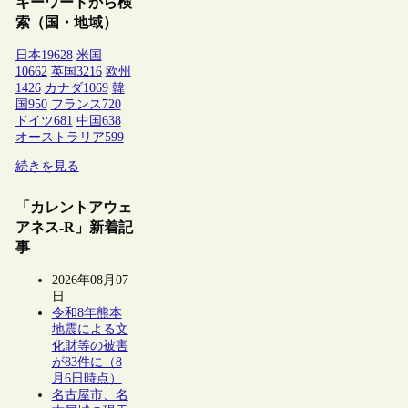
キーワードから検
索（国・地域）
日本
19628
米国
10662
英国
3216
欧州
1426
カナダ
1069
韓
国
950
フランス
720
ドイツ
681
中国
638
オーストラリア
599
続きを見る
「カレントアウェ
アネス-R」新着記
事
2026年08月07
日
令和8年熊本
地震による文
化財等の被害
が83件に（8
月6日時点）
名古屋市、名