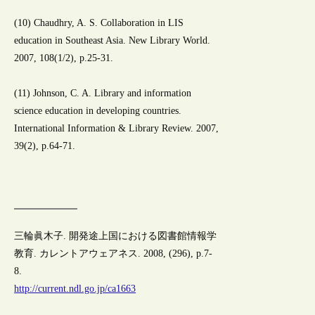
(10) Chaudhry, A. S. Collaboration in LIS
education in Southeast Asia. New Library World.
2007, 108(1/2), p.25-31.
(11) Johnson, C. A. Library and information
science education in developing countries.
International Information & Library Review. 2007,
39(2), p.64-71.
三輪眞木子. 開発途上国における図書館情報学
教育. カレントアウェアネス. 2008, (296), p.7-
8.
http://current.ndl.go.jp/ca1663