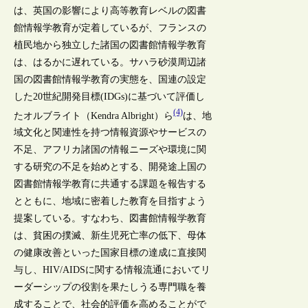
は、英国の影響により高等教育レベルの図書
館情報学教育が定着しているが、フランスの
植民地から独立した諸国の図書館情報学教育
は、はるかに遅れている。サハラ砂漠周辺諸
国の図書館情報学教育の実態を、国連の設定
した20世紀開発目標(IDGs)に基づいて評価し
(4)
たオルブライト（Kendra Albright）ら
は、地
域文化と関連性を持つ情報資源やサービスの
不足、アフリカ諸国の情報ニーズや環境に関
する研究の不足を始めとする、開発途上国の
図書館情報学教育に共通する課題を報告する
とともに、地域に密着した教育を目指すよう
提案している。すなわち、図書館情報学教育
は、貧困の撲滅、新生児死亡率の低下、母体
の健康改善といった国家目標の達成に直接関
与し、HIV/AIDSに関する情報流通においてリ
ーダーシップの役割を果たしうる専門職を養
成することで、社会的評価を高めることがで