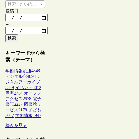
検索したい館種を選択してください
投稿日
～
検索
キーワードから検
索（テーマ）
学術情報流通
4348
デジタル化
4098
デ
ジタルアーカイブ
3349
イベント
3012
災害
2754
オープン
アクセス
2678
電子
書籍
2227
図書館サ
ービス
2178
子ども
2017
学術情報
1947
続きを見る