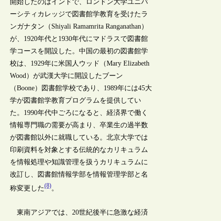
開始したのはインドで、ロンドン大学ユニバ
ーシティカレッジで図書館学教育を受けたラ
ンガナタン（Shiyali Ramamrita Ranganathan）
が、1920年代と1930年代にマドラスで図書館
学コースを開設した。中国の最初の図書館学
校は、1929年に米国人ウッド（Mary Elizabeth
Wood）が武漢大学に開設したブーン
（Boone）図書館学校であり、1989年には45大
学が図書館学教育プログラムを提供してい
た。1990年代中ごろになると、経済界で働く
情報専門職の需要が高まり、卒業生の過半数
が図書館以外に就職している。北京大学では
印刷資料を対象とする伝統的なカリキュラム
を情報処理や知識管理を扱うカリキュラムに
改訂し、図書館情報学部を情報管理学部と名
(8)
称変更した
。
東南アジアでは、20世紀後半に急激な経済