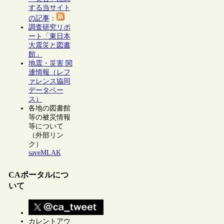
する当サイト
の記事
：
調査研究リポ
ート「東日本
大震災と図書
館」
地震・災害 関
連情報（レフ
ァレンス協同
データベー
ス）
各地の図書館
等の被災情報
等について
（外部リン
ク）
saveMLAK
CAポータルにつ
いて
カレントアウ