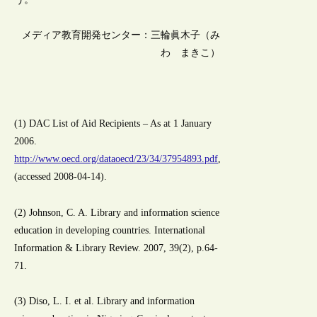
メディア教育開発センター：三輪眞木子（み
わ まきこ）
(1) DAC List of Aid Recipients – As at 1 January
2006.
http://www.oecd.org/dataoecd/23/34/37954893.pdf
,
(accessed 2008-04-14).
(2) Johnson, C. A. Library and information science
education in developing countries. International
Information & Library Review. 2007, 39(2), p.64-
71.
(3) Diso, L. I. et al. Library and information