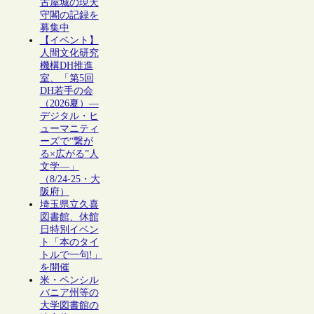
古屋城の現天
守閣の記録を
募集中
【イベント】
人間文化研究
機構DH推進
室、「第5回
DH若手の会
（2026夏）―
デジタル・ヒ
ューマニティ
ーズで“繋が
る×広がる”人
文学―」
（8/24-25・大
阪府）
埼玉県立久喜
図書館、休館
日特別イベン
ト「本のタイ
トルで一句!」
を開催
米・ペンシル
バニア州等の
大学図書館の