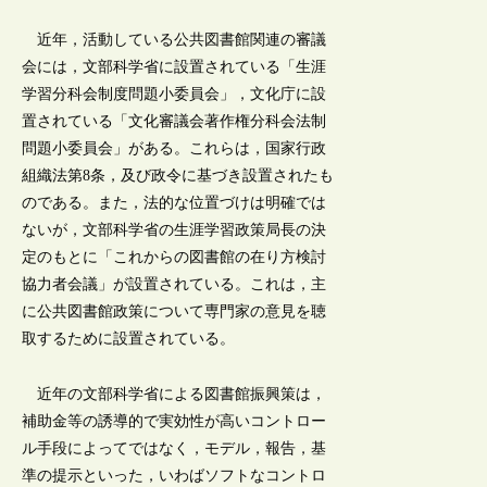
近年，活動している公共図書館関連の審議
会には，文部科学省に設置されている「生涯
学習分科会制度問題小委員会」，文化庁に設
置されている「文化審議会著作権分科会法制
問題小委員会」がある。これらは，国家行政
組織法第8条，及び政令に基づき設置されたも
のである。また，法的な位置づけは明確では
ないが，文部科学省の生涯学習政策局長の決
定のもとに「これからの図書館の在り方検討
協力者会議」が設置されている。これは，主
に公共図書館政策について専門家の意見を聴
取するために設置されている。
近年の文部科学省による図書館振興策は，
補助金等の誘導的で実効性が高いコントロー
ル手段によってではなく，モデル，報告，基
準の提示といった，いわばソフトなコントロ