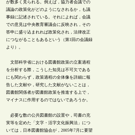
が数多く見られる。例えば，協力者会議での
議論の政策化がどのようになされるか，も議
事録に記述されている。それによれば，会議
での意見は中央教育審議会に反映され，その
答申に盛り込まれれば政策化され，法律改正
につながることもあるという（第1回の会議録
より）。
文部科学省における図書館政策の立案過程
を分析する際，こうした知見は不可欠である
にも関わらず，政策過程の全体像を詳細に報
告した文献や，研究した文献がないことは，
図書館関係者が図書館政策を推進する上で，
マイナスに作用するのではないであろうか。
必要な数の公共図書館の設置や，司書の充
実等を定めた「文字・活字文化振興法」につ
いては，日本図書館協会が，2005年7月に要望