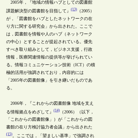
2005年，『地域の情報ハブとしての図書館
(13)
課題解決型の図書館を目指して』
（2005）
が，「図書館をハブとしたネットワークの在
り方に関する研究会」から出された。ここで
は，図書館を情報や人のハブ（ネットワーク
の中心）とすることが提起されている。優先
すべき取り組みとして，ビジネス支援，行政
情報，医療関連情報の提供等が挙げられてい
る。情報コミュニケーション技術（ICT）の積
極的活用が強調されており，内容的には
「2005年の図書館像」を引き継いだものであ
る。
2006年，『これからの図書館像 地域を支え
(14)
る情報拠点をめざして』
（2006）（以下，
「これからの図書館像」）が「これからの図
書館の在り方検討協力者会議」から出された
(15)
。ここでは，「望ましい基準」で強調され