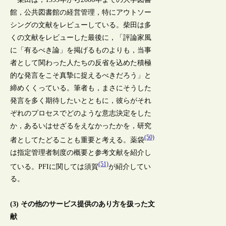
館，公共図書館の経営管理，特にアウトソー
シングの文献をレビューしている。柴田は多
くの文献をレビューした最後に，「評論家風
に「有るべき論」を掲げるものよりも，当事
者として関わった人たちの反省を込めた積極
的な発言をこそ真摯に捉えるべきだろう」と
締めくくっている。筆者も，まさにそうした
発言を多く期待したいとともに，彼らがそれ
ぞれのプロセスでどのような意志決定をした
か，あるいはせざるをえなかったかを，研究
(50)
者としてたどることも重要と考える。薬袋
は指定管理者制度の概要と参考文献を紹介し
(51)
ている。PFIに関しては須賀
が紹介してい
る。
(3) その他のサービス提供のあり方を扱った文
献