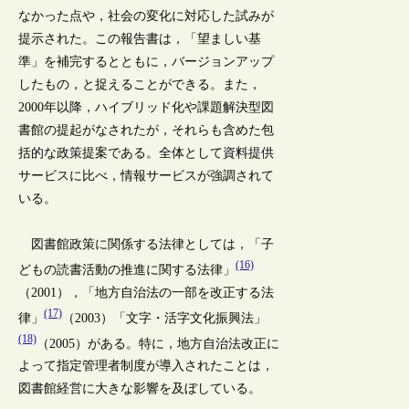
なかった点や，社会の変化に対応した試みが
提示された。この報告書は，「望ましい基
準」を補完するとともに，バージョンアップ
したもの，と捉えることができる。また，
2000年以降，ハイブリッド化や課題解決型図
書館の提起がなされたが，それらも含めた包
括的な政策提案である。全体として資料提供
サービスに比べ，情報サービスが強調されて
いる。
図書館政策に関係する法律としては，「子
(16)
どもの読書活動の推進に関する法律」
（2001），「地方自治法の一部を改正する法
(17)
律」
（2003）「文字・活字文化振興法」
(18)
（2005）がある。特に，地方自治法改正に
よって指定管理者制度が導入されたことは，
図書館経営に大きな影響を及ぼしている。