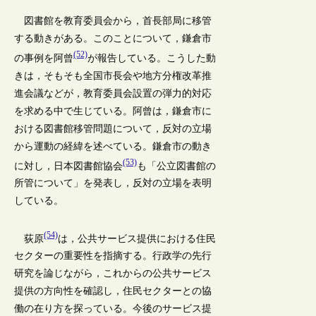
図書館を教育委員会から，首長部局に移管
する動きがある。このことについて，鎌倉市
(52)
の事例を阿曾
が報告している。こうした動
きは，そもそも全国市長会や地方分権改革推
進会議などが，教育委員会設置の弾力的対応
を求める中で生じている。阿曾は，鎌倉市に
おける図書館移管問題について，反対の立場
から運動の経緯を述べている。鎌倉市の動き
(53)
に対し，日本図書館協会
も「公立図書館の
所管について」を発表し，反対の立場を表明
している。
(54)
荻原
は，公共サービス提供における住民
セクターの重要性を指摘する。行政学の先行
研究を論じながら，これからの公共サービス
提供の方向性を確認し，住民セクターとの協
働の在り方を探っている。今後のサービス提