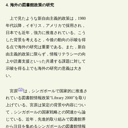
4. 海外の図書館政策の研究
上で見たような新自由主義的政策は，1980
年代以降，イギリス，アメリカで採用され，
日本でも近年，強力に推進されている。こう
した背景を考えると，今後の動向の示唆を得
る点で海外の研究は重要である。また，新自
由主義的政策に限らず，情報リテラシーの向
上や読書支援といった共通する課題に対して
示唆を得る上でも海外の研究の意義は大き
い。
(55)
宮原
は，シンガポールで国家的に推進さ
れている図書館情報政策“Library 2000”を取り
上げている。宮原は策定の背景や内容につい
て，シンガポールの国家戦略との関連から論
じている。近年，先進的取り組みで図書館界
から注目を集めるシンガポールの図書館情報