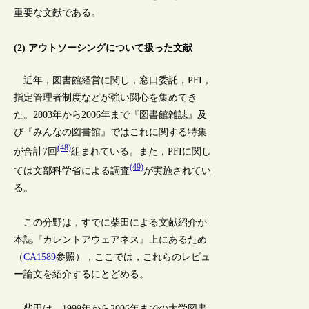
重要な文献である。
(2) アウトソーシングについて扱った文献
近年，図書館経営に関し，窓口委託，PFI，
指定管理者制度などが強い関心を集めてき
た。2003年から2006年まで『図書館雑誌』及
び『みんなの図書館』ではこれに関する特集
(48)
が合計7回
組まれている。また，PFIに関し
(49)
ては文部科学省による調査
が実施されてい
る。
この分野は，すでに柴田による文献紹介が
本誌『カレントアウェアネス』上にあるため
（
CA1589
参照），ここでは，これらのレビュ
ー論文を紹介するにとどめる。
柴田は，1999年から2006年までの大学図書