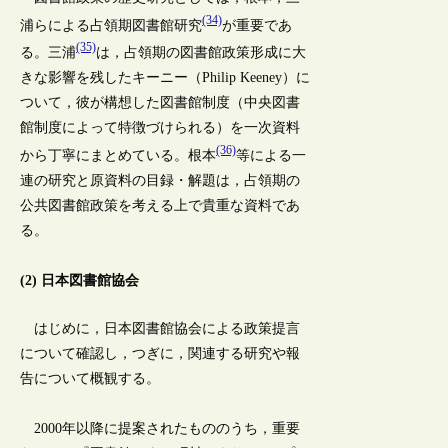
(34)
浦らによる占領期図書館研究
が重要であ
(35)
る。三浦
は，占領期の図書館政策形成に大
きな影響を残したキーニー（Philip Keeney）に
ついて，彼が構想した図書館制度（中央図書
館制度によって特徴づけられる）を一次資料
(36)
から丁寧にまとめている。根本
等による一
連の研究と原資料の目録・解題は，占領期の
公共図書館政策を考える上で貴重な資料であ
る。
(2) 日本図書館協会
はじめに，日本図書館協会による政策提言
について確認し，つぎに，関連する研究や報
告について概観する。
2000年以降に提案されたもののうち，重要