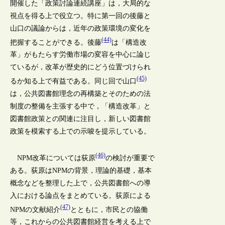
開催した「政策討論連続講座」は，大局的な
視点を得る上で役立つ。特に第一回の後藤と
山口の議論からは，近年の政策環境の変化を
(44)
把握することができる。後藤
は「構造改
革」がもたらす労働市場の変容を中心に論じ
ているが，改革が歴史的にどう位置づけられ
(45)
るか知る上で有益である。同じ回で山口
は，公共図書館理念の再構築とそのための法
制度の整備を主張する中で，「構造改革」と
図書館政策との関連に注目し，新しい図書館
政策を模索する上での示唆を提示している。
(46)
NPM改革については荻原
の検討が重要で
ある。荻原はNPMの背景，理論的基礎，基本
概念などを整理した上で，公共図書館への導
入における論点をまとめている。荻原による
(47)
NPMの文献紹介
とともに，市民との協働
等，これからの公共図書館経営を考える上で