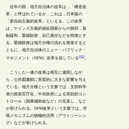
近年の国，地方自治体の改革は，「構造改
革」と呼ばれているが，これは，日本版の
「新自由主義的改革」といえる。この改革
は，ケインズ主義的福祉国家からの脱却，規
制緩和，緊縮財政，自己責任などを特徴とす
る。緊縮財政は地方分権の流れを推進すると
ともに，地方自治体のニュー・パブリック・
(42)
マネジメント（NPM）改革を促している
。
こうした一連の改革は相互に連関しなが
ら，公共図書館に実質的に大きな影響を与え
ている。地方分権という文脈では，文部科学
省の政策官庁化，中央政府による実効的コン
トロール（国庫補助金など）の見直し，など
が挙げられる。NPM改革という文脈では，市
場メカニズムの積極的活用（アウトソーシン
グ）などが挙げられる。