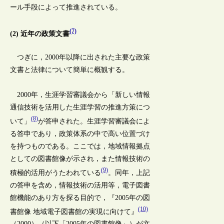
ール手段によって推進されている。
(7)
(2) 近年の政策文書
つぎに，2000年以降に出された主要な政策
文書と法律について簡単に概観する。
2000年，生涯学習審議会から「新しい情報
通信技術を活用した生涯学習の推進方策につ
(8)
いて」
が答申された。生涯学習審議会によ
る答申であり，政策体系の中で高い位置づけ
を持つものである。ここでは，地域情報拠点
としての図書館像が示され，また情報技術の
(9)
積極的活用がうたわれている
。同年，上記
の答申を含め，情報技術の活用等，電子図書
館機能のあり方を探る目的で，『2005年の図
(10)
書館像 地域電子図書館の実現に向けて』
（2000）（以下「2005年の図書館像」）が文