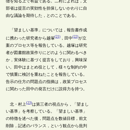
徴を知る上で有益である。二村によれば，文
部省は提言の実効性を担保しないかわりに自
由な議論を期待した，とのことである。
「望ましい基準」については，報告書作成
(21)
(22)
に携わった研究者から越塚
，田中
が立
案のプロセス等を報告している。越塚は研究
者が図書館政策作りにどのように関わるべき
か，実体験に基づく提言をしており，興味深
い。田中はまとめ役として，様々な制約の中
で慎重に検討を重ねたことを報告している。
告示の仕方の問題点の指摘は，政策プロセス
に関わった田中の発言だけに説得力を持つ。
(23)
北・村上
は第三者の視点から，「望まし
い基準」を考察している。「望ましい基準」
の特徴を述べた後，問題点を数値目標，前文
削除，記述のバランス，という観点から批判