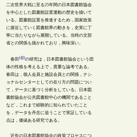
二次世界大戦に至る25年間の日本図書館協会
を中心とした図書館設置運動の歴史を描いて
いる。図書館設置を推進するため，国家政策
に接近していく図書館界の動きを，史実に丁
寧に当たりながら展開している。当時の文部
省との関係も描かれており，興味深い。
(40)
春田
の研究は，日本図書館協会という団
体の性格を考える上で，貴重な論考である。
春田は，個人会員と施設会員との関係，ナシ
ョナルセンターとしての在り方の問題につい
て，データに基づく分析をしている。日本図
書館協会が公共図書館中心の機関であること
など，これまで経験的に知られていたこと
を，データを丹念に追うことで実証している
点は，価値ある研究である。
近年の日本図書館協会の政策プロセスにつ