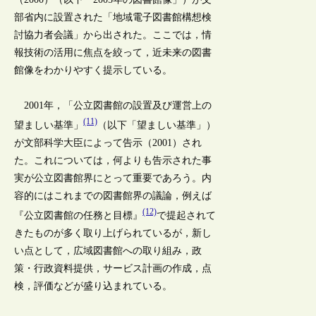
部省内に設置された「地域電子図書館構想検
討協力者会議」から出された。ここでは，情
報技術の活用に焦点を絞って，近未来の図書
館像をわかりやすく提示している。
2001年，「公立図書館の設置及び運営上の
(11)
望ましい基準」
（以下「望ましい基準」）
が文部科学大臣によって告示（2001）され
た。これについては，何よりも告示された事
実が公立図書館界にとって重要であろう。内
容的にはこれまでの図書館界の議論，例えば
(12)
『公立図書館の任務と目標』
で提起されて
きたものが多く取り上げられているが，新し
い点として，広域図書館への取り組み，政
策・行政資料提供，サービス計画の作成，点
検，評価などが盛り込まれている。