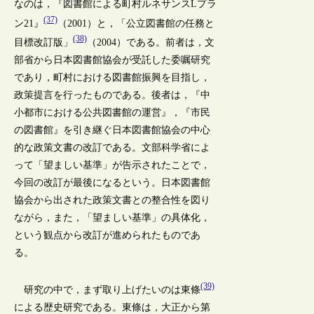
なのは，『図書館による町村ルネサンスLプラ
(37)
ン21』
（2001）と，「公立図書館の任務と
(38)
目標改訂版」
（2004）である。前者は，文
部省から日本図書館協会が受託した委嘱研究
であり，町村における図書館振興を目指し，
政策提言を行ったものである。後者は，『中
小都市における公共図書館の運営』，『市民
の図書館』を引き継ぐ日本図書館協会の中心
的な政策文書の改訂である。文部科学省によ
って「望ましい基準」が告示されたことで，
今回の改訂が最後になるという。日本図書館
協会から出された政策文書との整合性を図り
ながら，また，「望ましい基準」の具体化，
という観点から改訂が進められたものであ
る。
(39)
研究の中で，まず取り上げたいのは東條
による歴史研究である。東條は，大正から第