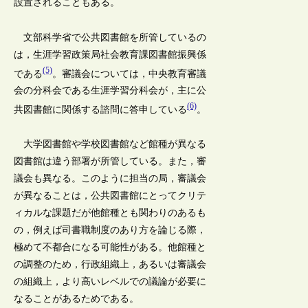
設置されることもある。
文部科学省で公共図書館を所管しているの
は，生涯学習政策局社会教育課図書館振興係
(5)
である
。審議会については，中央教育審議
会の分科会である生涯学習分科会が，主に公
(6)
共図書館に関係する諮問に答申している
。
大学図書館や学校図書館など館種が異なる
図書館は違う部署が所管している。また，審
議会も異なる。このように担当の局，審議会
が異なることは，公共図書館にとってクリテ
ィカルな課題だが他館種とも関わりのあるも
の，例えば司書職制度のあり方を論じる際，
極めて不都合になる可能性がある。他館種と
の調整のため，行政組織上，あるいは審議会
の組織上，より高いレベルでの議論が必要に
なることがあるためである。