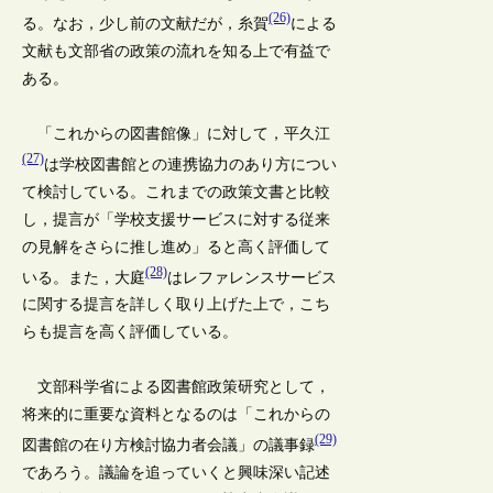
(26)
る。なお，少し前の文献だが，糸賀
による
文献も文部省の政策の流れを知る上で有益で
ある。
「これからの図書館像」に対して，平久江
(27)
は学校図書館との連携協力のあり方につい
て検討している。これまでの政策文書と比較
し，提言が「学校支援サービスに対する従来
の見解をさらに推し進め」ると高く評価して
(28)
いる。また，大庭
はレファレンスサービス
に関する提言を詳しく取り上げた上で，こち
らも提言を高く評価している。
文部科学省による図書館政策研究として，
将来的に重要な資料となるのは「これからの
(29)
図書館の在り方検討協力者会議」の議事録
であろう。議論を追っていくと興味深い記述