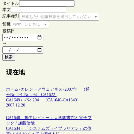
タイトル
本文
記事種別
検索したい記事種別を選択してください
館種
検索したい館種を選択してください
投稿日
～
検索
現在地
ホーム
»
カレントアウェアネス
»
2007年 （通
号No.291-No.294：CA1622-
CA1649）
»
No.294 （CA1640-CA1649）
2007.12.20
CA1648 – 動向レビュー：大学図書館と電子ブ
ック / 加藤信哉
CA1634 – 「システムズライブラリアン」の位
置づけをめぐって / 澤田大祐