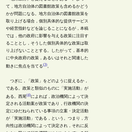
て，地方自治体の図書館政策も含めるかどう
かが問題になる。地方自治体の図書館政策を
取り上げる場合，個別具体的な提供サービス
や経営指針などを論じることになるが，本稿
では，他の政府に影響を与える政策に注目す
ることとし，そうした個別具体的な政策は取
り上げないこととする。したがって，基本的
に中央政府の政策，あるいはそれと関連した
(3)
動きに焦点を当てる
。
つぎに，「政策」をどのように捉えるか，
である。政策と類似のものに「実施活動」が
(4)
ある。西尾
によれば，政治機関によって決
定される活動案が政策であり，行政機関の決
定にゆだねられている事項の立案・決定活動
が「実施活動」である，という。つまり，方
向性は政治機関によって決定され，それに反