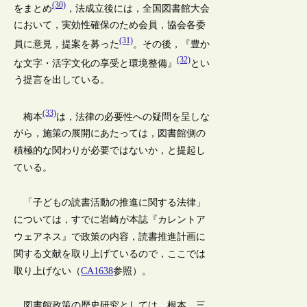
(30)
をまとめ
，法成立後には，全国図書館大会
において，実効性確保のため会員，協会各委
(31)
員に意見，提案を募った
。その後，『豊か
(32)
な文字・活字文化の享受と環境整備』
とい
う提言を出している。
(33)
梅本
は，法律の必要性への疑問を呈しな
がら，施策の展開にあたっては，図書館側の
積極的な関わりが必要ではないか，と提起し
ている。
「子どもの読書活動の推進に関する法律」
については，すでに岩崎が本誌『カレントア
ウェアネス』で政策の内容，読書推進計画に
関する文献を取り上げているので，ここでは
取り上げない（
CA1638
参照）。
図書館政策の歴史研究としては，根本，三