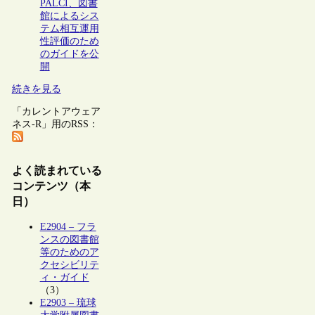
PALCI、図書
館によるシス
テム相互運用
性評価のため
のガイドを公
開
続きを見る
「カレントアウェア
ネス-R」用のRSS：
よく読まれている
コンテンツ（本
日）
E2904 – フラ
ンスの図書館
等のためのア
クセシビリテ
ィ・ガイド
（3）
E2903 – 琉球