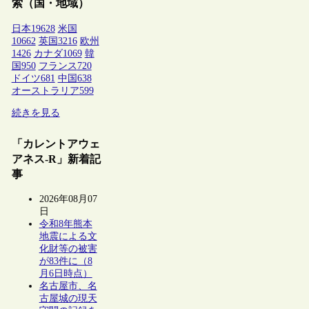
索（国・地域）
日本
19628
米国
10662
英国
3216
欧州
1426
カナダ
1069
韓
国
950
フランス
720
ドイツ
681
中国
638
オーストラリア
599
続きを見る
「カレントアウェ
アネス-R」新着記
事
2026年08月07
日
令和8年熊本
地震による文
化財等の被害
が83件に（8
月6日時点）
名古屋市、名
古屋城の現天