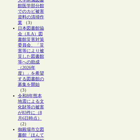
大学附属図書
館医学部分館
でのカビ被害
資料の清掃作
業
（3）
日本図書館協
会（JLA）図
書館災害対策
委員会、「災
害等により被
災した図書館
等への助成
（2026年
度）」を希望
する図書館の
募集を開始
（3）
令和8年熊本
地震による文
化財等の被害
が83件に（8
月6日時点）
（2）
御殿場市立図
書館「ほんて