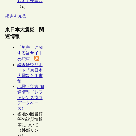
らす」が開館
（2）
続きを見る
東日本大震災 関
連情報
「災害」に関
する当サイト
の記事
：
調査研究リポ
ート「東日本
大震災と図書
館」
地震・災害 関
連情報（レフ
ァレンス協同
データベー
ス）
各地の図書館
等の被災情報
等について
（外部リン
ク）