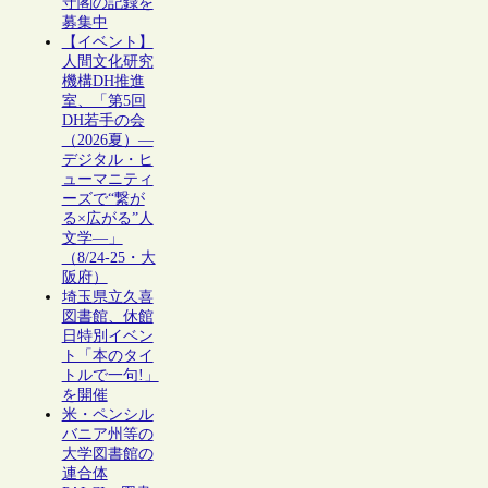
守閣の記録を
募集中
【イベント】
人間文化研究
機構DH推進
室、「第5回
DH若手の会
（2026夏）―
デジタル・ヒ
ューマニティ
ーズで“繋が
る×広がる”人
文学―」
（8/24-25・大
阪府）
埼玉県立久喜
図書館、休館
日特別イベン
ト「本のタイ
トルで一句!」
を開催
米・ペンシル
バニア州等の
大学図書館の
連合体