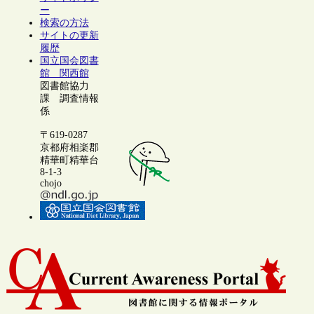
ー
検索の方法
サイトの更新
履歴
国立国会図書
館 関西館
図書館協力
課 調査情報
係
〒619-0287
京都府相楽郡
精華町精華台
8-1-3
chojo