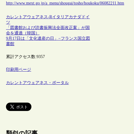
http://www.mext.go.jp/a_menu/shougai/tosho/houkoku/06082211.htm
カレントアウェアネス-R
イタリア
カナダ
ドイ
ツ
「図書館および読書振興法全面改正案」が国
会を通過（韓国）
9月17日は「文化遺産の日」−フランス国立図
書館
累計アクセス数:
9357
印刷用ページ
カレントアウェアネス・ポータル
類似の記事