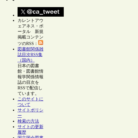
カレントアウ
ェアネス・ポ
ータル 新規
掲載コンテン
ツのRSS：
図書館関係雑
誌目次RSS集
（国内）
日本の図書
館・図書館情
報学関係情報
誌の目次を
RSSで配信し
ています。
このサイトに
ついて
サイトポリシ
ー
検索の方法
サイトの更新
履歴
国立国会図書