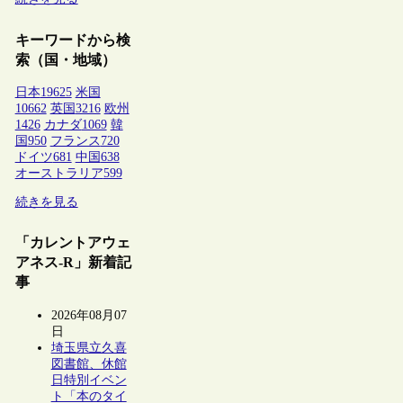
キーワードから検
索（国・地域）
日本
19625
米国
10662
英国
3216
欧州
1426
カナダ
1069
韓
国
950
フランス
720
ドイツ
681
中国
638
オーストラリア
599
続きを見る
「カレントアウェ
アネス-R」新着記
事
2026年08月07
日
埼玉県立久喜
図書館、休館
日特別イベン
ト「本のタイ