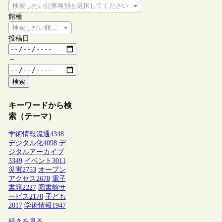
検索したい記事種別を選択してください
館種
検索したい館種を選択してください
投稿日
～
検索
キーワードから検
索（テーマ）
学術情報流通
4348
デジタル化
4098
デ
ジタルアーカイブ
3349
イベント
3011
災害
2753
オープン
アクセス
2678
電子
書籍
2227
図書館サ
ービス
2178
子ども
2017
学術情報
1947
続きを見る