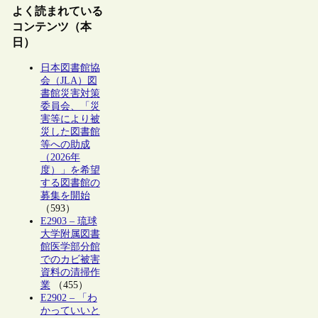
よく読まれている
コンテンツ（本
日）
日本図書館協
会（JLA）図
書館災害対策
委員会、「災
害等により被
災した図書館
等への助成
（2026年
度）」を希望
する図書館の
募集を開始
（593）
E2903 – 琉球
大学附属図書
館医学部分館
でのカビ被害
資料の清掃作
業
（455）
E2902 – 「わ
かっていいと