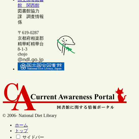
館 関西館
図書館協力
課 調査情報
係
〒619-0287
京都府相楽郡
精華町精華台
8-1-3
chojo
© 2006- National Diet Library
ホーム
トップ
サイドバー