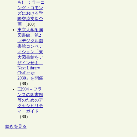
も!」：ラーニ
ング・コモン
ズにおける学
際交流支援企
画
（100）
東京大学附属
図書館、第2
回デジタル図
書館コンペテ
ィション「東
大図書館をデ
ザインせよ！
Next Library
Challenge
2030」を開催
（88）
E2904 – フラ
ンスの図書館
等のためのア
クセシビリテ
ィ・ガイド
（80）
続きを見る