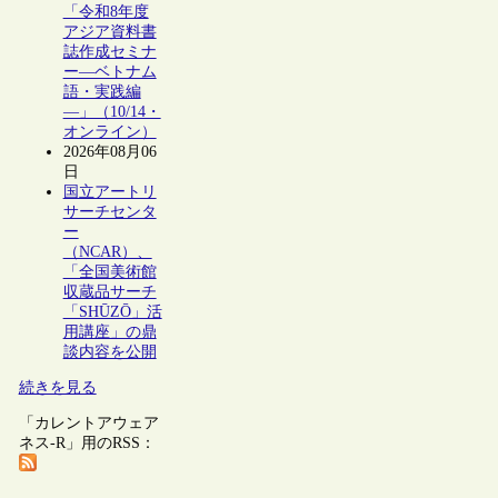
「令和8年度
アジア資料書
誌作成セミナ
ー―ベトナム
語・実践編
―」（10/14・
オンライン）
2026年08月06
日
国立アートリ
サーチセンタ
ー
（NCAR）、
「全国美術館
収蔵品サーチ
「SHŪZŌ」活
用講座」の鼎
談内容を公開
続きを見る
「カレントアウェア
ネス-R」用のRSS：