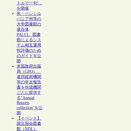
トルで一句!」
を開催
米・ペンシル
バニア州等の
大学図書館の
連合体
PALCI、図書
館によるシス
テム相互運用
性評価のため
のガイドを公
開
米国政府出版
局（GPO）、
連邦政府機関
等の年次報告
書を作成機関
ごとに提供す
る“Annual
Reports
collection”を公
開
【イベント】
国立国会図書
館（NDL）