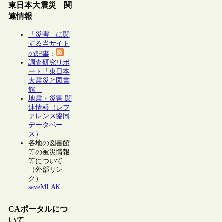
東日本大震災 関
連情報
「災害」に関
する当サイト
の記事
：
調査研究リポ
ート「東日本
大震災と図書
館」
地震・災害 関
連情報（レフ
ァレンス協同
データベー
ス）
各地の図書館
等の被災情報
等について
（外部リン
ク）
saveMLAK
CAポータルにつ
いて