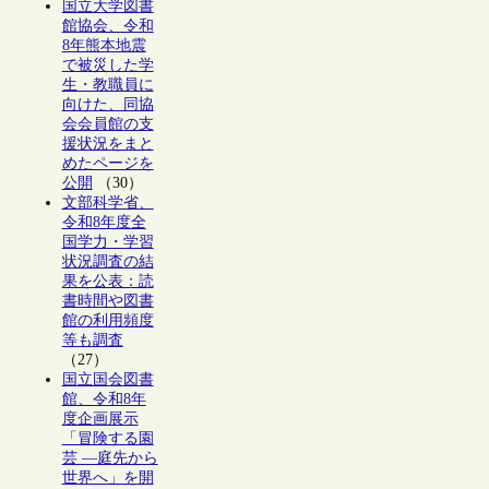
国立大学図書
館協会、令和
8年熊本地震
で被災した学
生・教職員に
向けた、同協
会会員館の支
援状況をまと
めたページを
公開
（30）
文部科学省、
令和8年度全
国学力・学習
状況調査の結
果を公表：読
書時間や図書
館の利用頻度
等も調査
（27）
国立国会図書
館、令和8年
度企画展示
「冒険する園
芸 ―庭先から
世界へ」を開