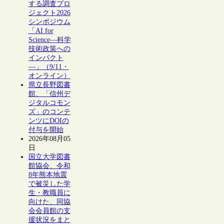
する調査プロ
ジェクト2026
シンポジウム
「AI for
Science―科学
技術政策への
インパクト
―」（9/11・
オンライン）
県立長野図書
館、「信州デ
ジタルコモン
ズ」のコンテ
ンツにDOIの
付与を開始
2026年08月05
日
国立大学図書
館協会、令和
8年熊本地震
で被災した学
生・教職員に
向けた、同協
会会員館の支
援状況をまと