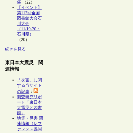
催
（22）
【イベント】
第112回全国
図書館大会石
川大会
（11/19-20・
石川県）
（20）
続きを見る
東日本大震災 関
連情報
「災害」に関
する当サイト
の記事
：
調査研究リポ
ート「東日本
大震災と図書
館」
地震・災害 関
連情報（レフ
ァレンス協同