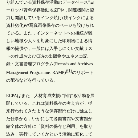
り組んでいる資料保存活動のデータベース”ヨ
ーロッパ資料保存活動地図”や，関連機関と協
力し開設しているインク焼け(鉄インクによる
資料劣化)や写真画像保存のページも設けられ
ている。また，インターネットへの接続が難
しい地域や人々を対象にした印刷物による情
報の提供や，一般には入手しにくい文献リス
トの作成およびCPAの出版物やユネスコ記
録・文書管理プログラム(Records and Archives
(注)
Management Programme: RAMP)
のリポート
の配布などを行っている。
ECPAはまた，人材育成支援に関する活動を展
開している。これは資料保存の考え方が，従
来行われてきたような保存部門だけに独立し
た仕事から，いかにして各図書館や文書館が
館全体の方針に「資料の保存と利用」を取り
込み，実行していくかという活動に変化して