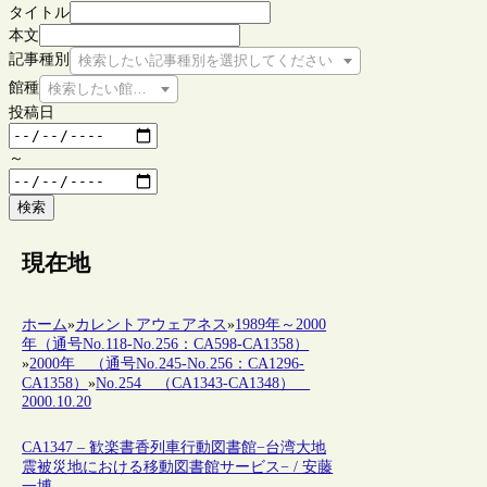
タイトル
本文
記事種別
検索したい記事種別を選択してください
館種
検索したい館種を選択してください
投稿日
～
検索
現在地
ホーム
»
カレントアウェアネス
»
1989年～2000
年（通号No.118-No.256：CA598-CA1358）
»
2000年 （通号No.245-No.256：CA1296-
CA1358）
»
No.254 （CA1343-CA1348）
2000.10.20
CA1347 – 歓楽書香列車行動図書館−台湾大地
震被災地における移動図書館サービス− / 安藤
一博