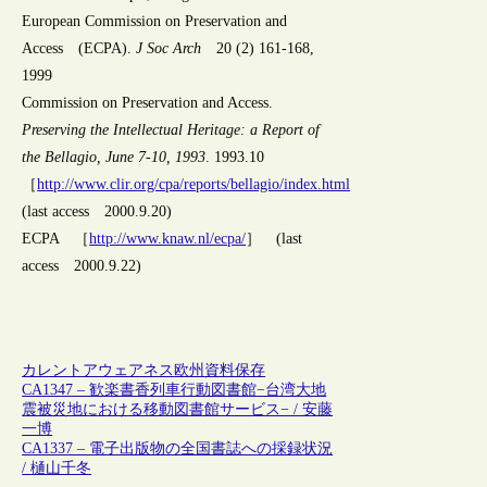
European Commission on Preservation and
Access (ECPA).
J Soc Arch
20 (2) 161-168,
1999
Commission on Preservation and Access.
Preserving the Intellectual Heritage: a Report of
the Bellagio, June 7-10, 1993
. 1993.10
［
http://www.clir.org/cpa/reports/bellagio/index.html
(last access 2000.9.20)
ECPA ［
http://www.knaw.nl/ecpa/
］ (last
access 2000.9.22)
カレントアウェアネス
欧州
資料保存
CA1347 – 歓楽書香列車行動図書館−台湾大地
震被災地における移動図書館サービス− / 安藤
一博
CA1337 – 電子出版物の全国書誌への採録状況
/ 樋山千冬