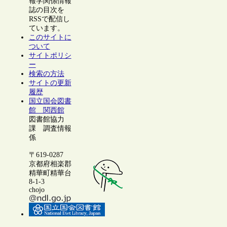
報学関係情報
誌の目次を
RSSで配信し
ています。
このサイトに
ついて
サイトポリシ
ー
検索の方法
サイトの更新
履歴
国立国会図書
館 関西館
図書館協力
課 調査情報
係
〒619-0287
京都府相楽郡
精華町精華台
8-1-3
chojo