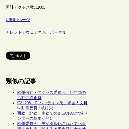
累計アクセス数:
12685
印刷用ページ
カレントアウェアネス・ポータル
類似の記事
欧州保存・アクセス委員会、14年間の
活動に終止符
CA1298 – P. バッティン氏、米国人文科
学勲章受賞 / 枝松栄
西欧、北欧、南欧でのIFLA/PAC地域セ
ンターの募集が開始
欧州委員会、デジタル化された文化資
料の再利用に関する国際会議に合わせ