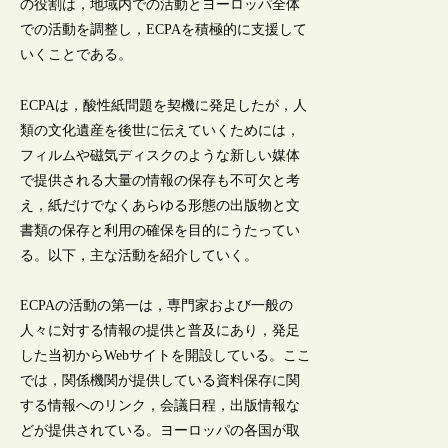
の役割は，地域内での活動とヨーロッパ全体
での活動を調整し，ECPAを積極的に支援して
いくことである。
ECPAは，酸性紙問題を契機に発足したが，人
類の文化遺産を後世に伝えていくためには，
フィルムや磁気ディスクのような新しい媒体
で提供される大量の情報の保存も不可欠と考
え，紙だけでなくあらゆる形態の出版物と文
書類の保存と利用の確保を目的にうたってい
る。以下，主な活動を紹介していく。
ECPAの活動の第一は，専門家および一般の
人々に対する情報の提供と普及にあり，発足
した当初からWebサイトを開設している。ここ
では，関係機関が提供している資料保存に関
する情報へのリンク，会議日程，出版情報な
どが提供されている。ヨーロッパの各国が取