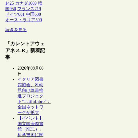
1425
カナダ
1069
韓
国
950
フランス
719
ドイツ
681
中国
638
オーストラリア
599
続きを見る
「カレントアウェ
アネス-R」新着記
事
2026年08月06
日
イタリア図書
館協会、乳幼
児向け読書推
進プロジェク
ト“TuttInLibro”：
全国ネットワ
ークが拡大
【イベント】
国立国会図書
館（NDL）、
科学技術に関