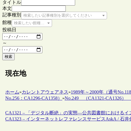
タイトル
本文
記事種別
検索したい記事種別を選択してください
館種
検索したい館種を選択してください
投稿日
～
検索
現在地
ホーム
»
カレントアウェアネス
»
1989年～2000年（通号No.118
No.256：CA1296-CA1358）
»
No.249 （CA1321-CA1326） 20
CA1321 – 「デジタル断絶」の実態―公共図書館における
CA1323 – インターネットレファレンスサービスAskA / 石