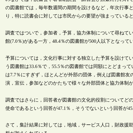
の図書館では，毎年数週間の期間を設けるなど，年次行事
り，特に読書会に対しては市民からの要望が強まっている
調査ではついで，参加者，予算，協力体制について尋ねてい
館(7.0％)がある一方，48.4％の図書館が500人以下となって
予算については，文化行事に対する独立した予算を設けている
う図書館は33.6％で，55.5％の図書館では同額にとどま
は7.7％にすぎず，ほとんどが外部の団体，例えば図書館
演，宣伝，参加などのかたちで様々な外部団体と協力体制
調査ではさらに，回答者が図書館の文化的役割についてど
使命であるという回答が47.1％，そうでないという回答が45
さて，集計結果に対しては，地域，サービス人口，財政援