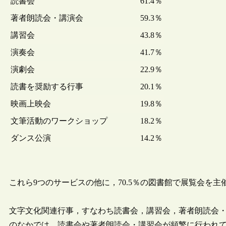
読書会
61.4％
著者朗読会・講演会
59.3％
講習会
43.8％
演奏会
41.7％
演劇会
22.9％
読書を奨励する行事
20.1％
映画上映会
19.8％
文筆活動のワークショップ
18.2％
ダンス公演
14.2％
これら9つのサービスの他に，70.5％の図書館で展覧会を主
文字文化関連行事，すなわち読書会，講習会，著者朗読会
のなかでは，読書会や著者朗読会・講習会が頻繁に行われてい