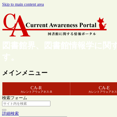
Skip to main content area
図書館界、図書館情報学に関
す。
メインメニュー
CA-R
CA-E
カレントアウェアネス-R
カレントアウェアネス
検索フォーム
詳細検索