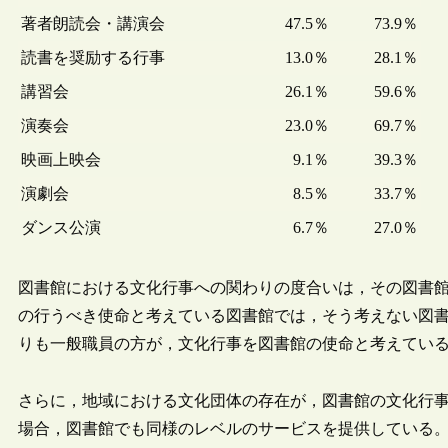
著者朗読会・講演会
47.5％
73.9％
読書を奨励する行事
13.0％
28.1％
講習会
26.1％
59.6％
演奏会
23.0％
69.7％
映画上映会
9.1％
39.3％
演劇会
8.5％
33.7％
ダンス公演
6.7％
27.0％
図書館における文化行事への関わりの度合いは，その図書
の行うべき使命と考えている図書館では，そう考えない図
りも一般職員の方が，文化行事を図書館の使命と考えてい
さらに，地域における文化団体の存在が，図書館の文化行
場合，図書館でも同様のレベルのサービスを提供している