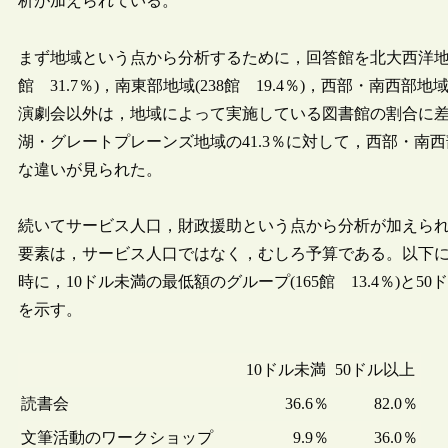
析が加えられている。
まず地域という点から分析するために，回答館を北大西洋地域(3
館 31.7％)，南東部地域(238館 19.4％)，西部・南西部
演劇会以外は，地域によって実施している図書館の割合に
湖・グレートプレーンズ地域の41.3％に対して，西部・南西部
な違いが見られた。
続いてサービス人口，財政援助という点から分析が加えら
要素は，サービス人口ではなく，むしろ予算である。以下
時に，10ドル未満の最低額のグループ(165館 13.4％)と5
を示す。
10ドル未満
50ドル以上
読書会
36.6％
82.0％
文筆活動のワークショップ
9.9％
36.0％