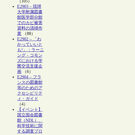
（105）
E2903 – 琉球
大学附属図書
館医学部分館
でのカビ被害
資料の清掃作
業
（88）
E2902 – 「わ
かっていいと
も!」：ラーニ
ング・コモン
ズにおける学
際交流支援企
画
（6）
E2904 – フラ
ンスの図書館
等のためのア
クセシビリテ
ィ・ガイド
（4）
【イベント】
国立国会図書
館（NDL）、
科学技術に関
する調査プロ