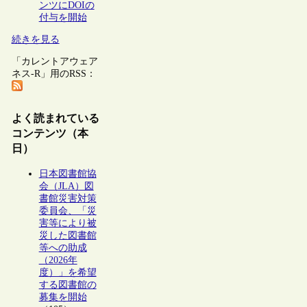
ンツにDOIの
付与を開始
続きを見る
「カレントアウェア
ネス-R」用のRSS：
よく読まれている
コンテンツ（本
日）
日本図書館協
会（JLA）図
書館災害対策
委員会、「災
害等により被
災した図書館
等への助成
（2026年
度）」を希望
する図書館の
募集を開始