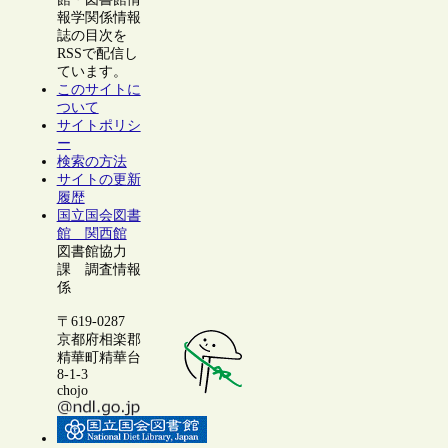
報学関係情報
誌の目次を
RSSで配信し
ています。
このサイトに
ついて
サイトポリシ
ー
検索の方法
サイトの更新
履歴
国立国会図書
館 関西館
図書館協力
課 調査情報
係
〒619-0287
京都府相楽郡
精華町精華台
8-1-3
chojo