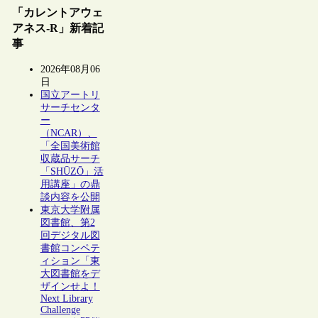
「カレントアウェ
アネス-R」新着記
事
2026年08月06
日
国立アートリ
サーチセンタ
ー
（NCAR）、
「全国美術館
収蔵品サーチ
「SHŪZŌ」活
用講座」の鼎
談内容を公開
東京大学附属
図書館、第2
回デジタル図
書館コンペテ
ィション「東
大図書館をデ
ザインせよ！
Next Library
Challenge