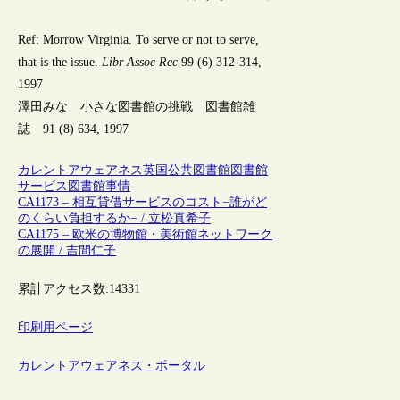
Ref: Morrow Virginia. To serve or not to serve,
that is the issue.
Libr Assoc Rec
99 (6) 312-314,
1997
澤田みな 小さな図書館の挑戦 図書館雑
誌 91 (8) 634, 1997
カレントアウェアネス
英国
公共図書館
図書館
サービス
図書館事情
CA1173 – 相互貸借サービスのコスト−誰がど
のくらい負担するか− / 立松真希子
CA1175 – 欧米の博物館・美術館ネットワーク
の展開 / 吉間仁子
累計アクセス数:
14331
印刷用ページ
カレントアウェアネス・ポータル