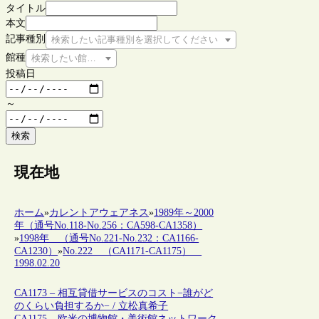
タイトル
本文
記事種別
検索したい記事種別を選択してください
館種
検索したい館種を選択してください
投稿日
～
検索
現在地
ホーム
»
カレントアウェアネス
»
1989年～2000
年（通号No.118-No.256：CA598-CA1358）
»
1998年 （通号No.221-No.232：CA1166-
CA1230）
»
No.222 （CA1171-CA1175）
1998.02.20
CA1173 – 相互貸借サービスのコスト−誰がど
のくらい負担するか− / 立松真希子
CA1175 – 欧米の博物館・美術館ネットワーク