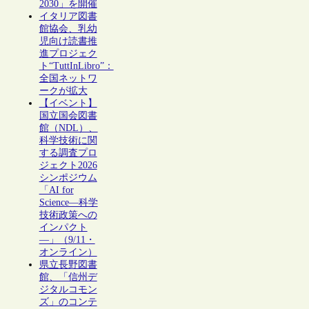
2030」を開催
イタリア図書
館協会、乳幼
児向け読書推
進プロジェク
ト“TuttInLibro”：
全国ネットワ
ークが拡大
【イベント】
国立国会図書
館（NDL）、
科学技術に関
する調査プロ
ジェクト2026
シンポジウム
「AI for
Science―科学
技術政策への
インパクト
―」（9/11・
オンライン）
県立長野図書
館、「信州デ
ジタルコモン
ズ」のコンテ