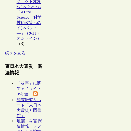
ジェクト2026
シンポジウム
「AI for
Science―科学
技術政策への
インパクト
―」（9/11・
オンライン）
（3）
続きを見る
東日本大震災 関
連情報
「災害」に関
する当サイト
の記事
：
調査研究リポ
ート「東日本
大震災と図書
館」
地震・災害 関
連情報（レフ