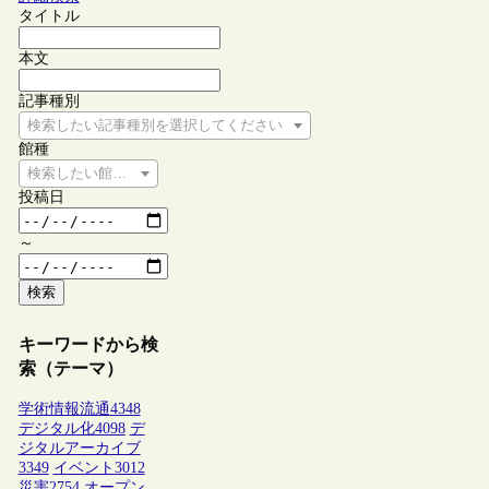
タイトル
本文
記事種別
検索したい記事種別を選択してください
館種
検索したい館種を選択してください
投稿日
～
検索
キーワードから検
索（テーマ）
学術情報流通
4348
デジタル化
4098
デ
ジタルアーカイブ
3349
イベント
3012
災害
2754
オープン