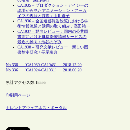
の活用 / 森田盛行
CA1935 – プロダクション・アイジーの
現場から見たアニメーション・アーカ
イブの現状と課題 / 山川道子
CA1936 – 全国遺跡報告総覧における学
術情報流通と活用の取り組み / 高田祐一
CA1937 – 動向レビュー：国内の公共図
書館における健康医療情報サービスの
最近の動向 / 池谷のぞみ
CA1938 – 研究文献レビュー：新しい図
書館史研究 / 長尾宗典
No.338 （CA1939-CA1943） 2018.12.20
No.336 （CA1924-CA1931） 2018.06.20
累計アクセス数:
18556
印刷用ページ
カレントアウェアネス・ポータル