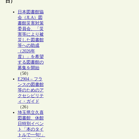
日）
日本図書館協
会（JLA）図
書館災害対策
委員会、「災
害等により被
災した図書館
等への助成
（2026年
度）」を希望
する図書館の
募集を開始
（50）
E2904 – フラ
ンスの図書館
等のためのア
クセシビリテ
ィ・ガイド
（26）
埼玉県立久喜
図書館、休館
日特別イベン
ト「本のタイ
トルで一句!」