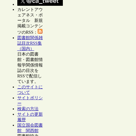
カレントアウ
ェアネス・ポ
ータル 新規
掲載コンテン
ツのRSS：
図書館関係雑
誌目次RSS集
（国内）
日本の図書
館・図書館情
報学関係情報
誌の目次を
RSSで配信し
ています。
このサイトに
ついて
サイトポリシ
ー
検索の方法
サイトの更新
履歴
国立国会図書
館 関西館