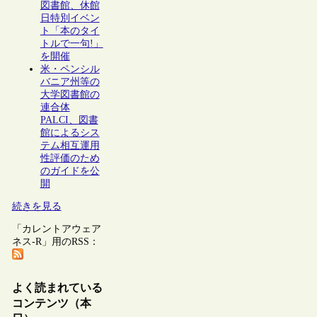
図書館、休館
日特別イベン
ト「本のタイ
トルで一句!」
を開催
米・ペンシル
バニア州等の
大学図書館の
連合体
PALCI、図書
館によるシス
テム相互運用
性評価のため
のガイドを公
開
続きを見る
「カレントアウェア
ネス-R」用のRSS：
よく読まれている
コンテンツ（本