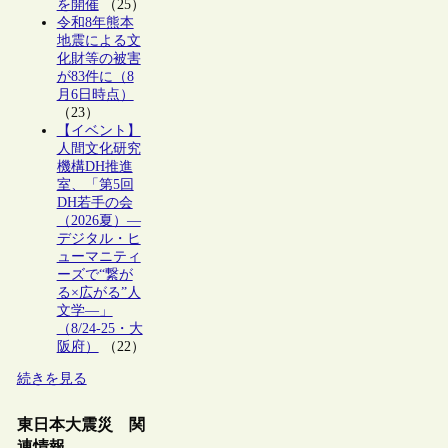
を開催
（25）
令和8年熊本
地震による文
化財等の被害
が83件に（8
月6日時点）
（23）
【イベント】
人間文化研究
機構DH推進
室、「第5回
DH若手の会
（2026夏）―
デジタル・ヒ
ューマニティ
ーズで“繋が
る×広がる”人
文学―」
（8/24-25・大
阪府）
（22）
続きを見る
東日本大震災 関
連情報