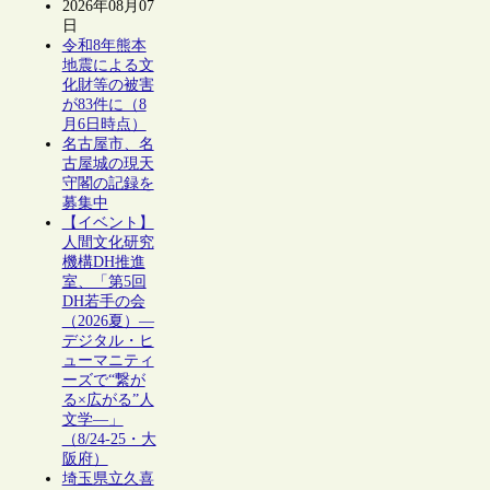
2026年08月07
日
令和8年熊本
地震による文
化財等の被害
が83件に（8
月6日時点）
名古屋市、名
古屋城の現天
守閣の記録を
募集中
【イベント】
人間文化研究
機構DH推進
室、「第5回
DH若手の会
（2026夏）―
デジタル・ヒ
ューマニティ
ーズで“繋が
る×広がる”人
文学―」
（8/24-25・大
阪府）
埼玉県立久喜