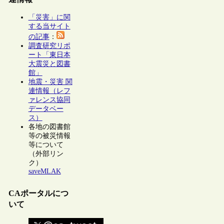
「災害」に関
する当サイト
の記事
：
調査研究リポ
ート「東日本
大震災と図書
館」
地震・災害 関
連情報（レフ
ァレンス協同
データベー
ス）
各地の図書館
等の被災情報
等について
（外部リン
ク）
saveMLAK
CAポータルにつ
いて