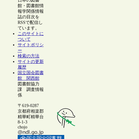
日本の図書
館・図書館情
報学関係情報
誌の目次を
RSSで配信し
ています。
このサイトに
ついて
サイトポリシ
ー
検索の方法
サイトの更新
履歴
国立国会図書
館 関西館
図書館協力
課 調査情報
係
〒619-0287
京都府相楽郡
精華町精華台
8-1-3
chojo