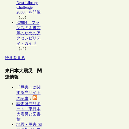
Next Library
Challenge
2030」を開催
（55）
E2904 – フラ
ンスの図書館
等のためのア
クセシビリテ
ィ・ガイド
（54）
続きを見る
東日本大震災 関
連情報
「災害」に関
する当サイト
の記事
：
調査研究リポ
ート「東日本
大震災と図書
館」
地震・災害 関