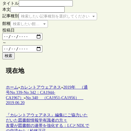
タイトル
本文
記事種別
検索したい記事種別を選択してください
館種
検索したい館種を選択してください
投稿日
～
検索
現在地
ホーム
»
カレントアウェアネス
»
2019年 （通
号No.339-No.342：CA1944-
CA1967）
»
No.340 （CA1951-CA1956）
2019.06.20
『カレントアウェアネス』編集にご協力いた
だいた図書館情報学有識者の方々
友愛が図書館の連帯を強化する：LCとNDLで
の交流から / 松林正己