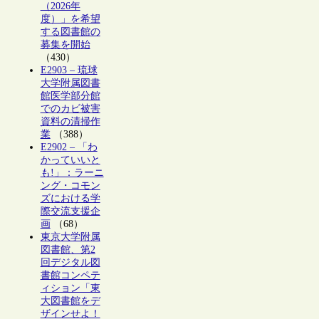
（2026年
度）」を希望
する図書館の
募集を開始
（430）
E2903 – 琉球
大学附属図書
館医学部分館
でのカビ被害
資料の清掃作
業
（388）
E2902 – 「わ
かっていいと
も!」：ラーニ
ング・コモン
ズにおける学
際交流支援企
画
（68）
東京大学附属
図書館、第2
回デジタル図
書館コンペテ
ィション「東
大図書館をデ
ザインせよ！