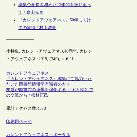
編集企画員を務めた12年間を振り返っ
て / 森山光良
『カレントアウェアネス』50年に向け
ての期待 / 村上浩介
小特集, カレントアウェアネス40周年. カレン
トアウェアネス. 2019, (340), p. 6-11.
カレントアウェアネス
『カレントアウェアネス』編集にご協力いた
だいた図書館情報学有識者の方々
友愛が図書館の連帯を強化する：LCとNDLで
の交流から / 松林正己
累計アクセス数:
4378
印刷用ページ
カレントアウェアネス・ポータル