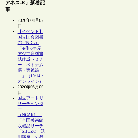
アネス-R」新着記
事
2026年08月07
日
【イベント】
国立国会図書
館（NDL）
「令和8年度
アジア資料書
誌作成セミナ
ー―ベトナム
語・実践編
―」（10/14・
オンライン）
2026年08月06
日
国立アートリ
サーチセンタ
ー
（NCAR）、
「全国美術館
収蔵品サーチ
「SHŪZŌ」活
用講座」の鼎