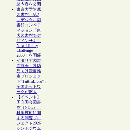
談内容を公開
東京大学附属
図書館、第2
回デジタル図
書館コンペテ
ィション「東
大図書館をデ
ザインせよ！
Next Library
Challenge
2030」を開催
イタリア図書
館協会、乳幼
児向け読書推
進プロジェク
ト“TuttInLibro”：
全国ネットワ
ークが拡大
【イベント】
国立国会図書
館（NDL）、
科学技術に関
する調査プロ
ジェクト2026
シンポジウム