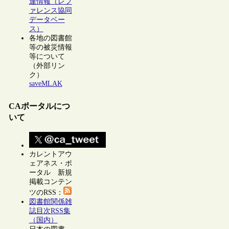
連情報（レフ
ァレンス協同
データベー
ス）
各地の図書館
等の被災情報
等について
（外部リン
ク）
saveMLAK
CAポータルにつ
いて
カレントアウ
ェアネス・ポ
ータル 新規
掲載コンテン
ツのRSS：
図書館関係雑
誌目次RSS集
（国内）