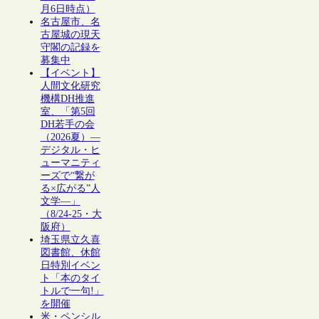
月6日時点）
名古屋市、名
古屋城の現天
守閣の記録を
募集中
【イベント】
人間文化研究
機構DH推進
室、「第5回
DH若手の会
（2026夏）―
デジタル・ヒ
ューマニティ
ーズで“繋が
る×広がる”人
文学―」
（8/24-25・大
阪府）
埼玉県立久喜
図書館、休館
日特別イベン
ト「本のタイ
トルで一句!」
を開催
米・ペンシル