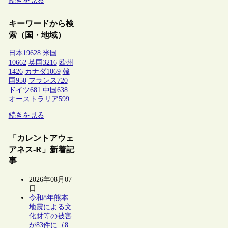
続きを見る
キーワードから検
索（国・地域）
日本
19628
米国
10662
英国
3216
欧州
1426
カナダ
1069
韓
国
950
フランス
720
ドイツ
681
中国
638
オーストラリア
599
続きを見る
「カレントアウェ
アネス-R」新着記
事
2026年08月07
日
令和8年熊本
地震による文
化財等の被害
が83件に（8