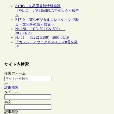
E1705 – 世界図書館情報会議
（WLIC）：第81回IFLA年次大会＜報告
＞
E1710 – NDLデジタルコレクションで歴
史・文化を発掘＜報告＞
No.288 （CA1591-CA1599）
2006.06.20
No.51 （E282-E288） 2005.01.19
『カレントアウェアネス-E』288号を発
行
サイト内検索
検索フォーム
詳細検索
タイトル
本文
記事種別