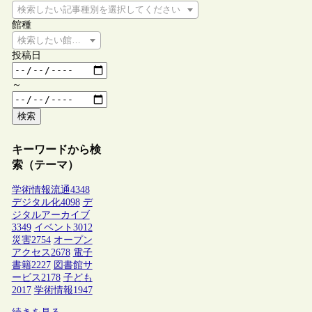
検索したい記事種別を選択してください
館種
検索したい館種を選択してください
投稿日
～
検索
キーワードから検
索（テーマ）
学術情報流通
4348
デジタル化
4098
デ
ジタルアーカイブ
3349
イベント
3012
災害
2754
オープン
アクセス
2678
電子
書籍
2227
図書館サ
ービス
2178
子ども
2017
学術情報
1947