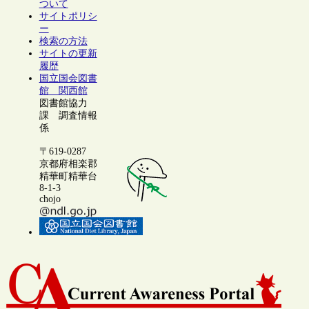
ついて
サイトポリシ
ー
検索の方法
サイトの更新
履歴
国立国会図書
館 関西館
図書館協力
課 調査情報
係
〒619-0287
京都府相楽郡
精華町精華台
8-1-3
chojo