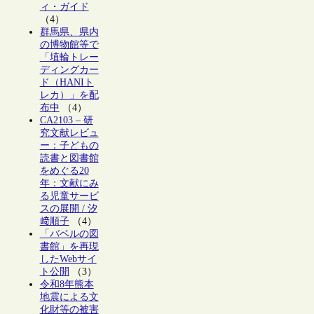
ィ・ガイド
（4）
群馬県、県内
の博物館等で
「埴輪トレー
ディングカー
ド（HANIト
レカ）」を配
布中
（4）
CA2103 – 研
究文献レビュ
ー：子どもの
読書と図書館
をめぐる20
年：文献にみ
る児童サービ
スの展開 / 汐
﨑順子
（4）
「バベルの図
書館」を再現
したWebサイ
ト公開
（3）
令和8年熊本
地震による文
化財等の被害