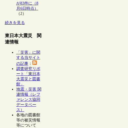
が83件に（8
月6日時点）
（2）
続きを見る
東日本大震災 関
連情報
「災害」に関
する当サイト
の記事
：
調査研究リポ
ート「東日本
大震災と図書
館」
地震・災害 関
連情報（レフ
ァレンス協同
データベー
ス）
各地の図書館
等の被災情報
等について