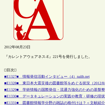
2012年08月23日
『カレントアウェアネス-E』221号を発行しました。
□目次□
■E1327■ 情報発信活動インタビュー（4）nalib.net
■E1328■ 東日本大震災後の図書館等をめぐる状況（2012/8
■E1329■ 学術情報の国際発信・流通力強化のための基盤
■E1330■ データキュレーションの実践や教育・研修の現
■E1331■ 図書館情報学分野の雑誌の格付けは？＜文献紹