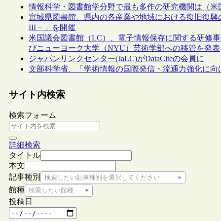
情報科学・図書館学分野で最も多作の研究機関は（米
宮城県図書館、県内の各産業や地域における復旧復興
III－」を開催
米国議会図書館（LC）、電子情報保存に関する研修事
びニューヨーク大学（NYU）芸術学部への移管を発表
ジャパンリンクセンター(JaLC)がDataCiteの会員に
文部科学省、「学術情報の国際発信・流通力強化に向
サイト内検索
検索フォーム
詳細検索
タイトル
本文
記事種別
検索したい記事種別を選択してください
館種
検索したい館種を選択してください
投稿日