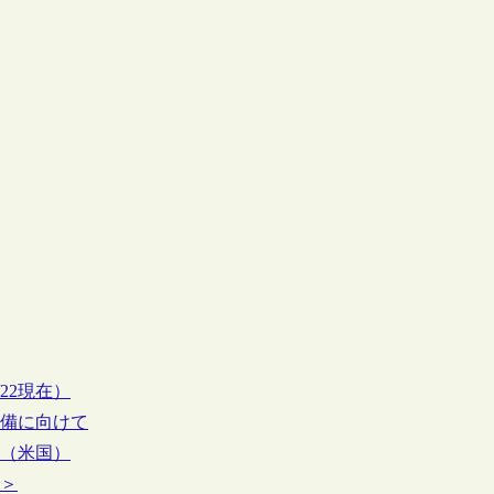
/22現在）
整備に向けて
状（米国）
介＞