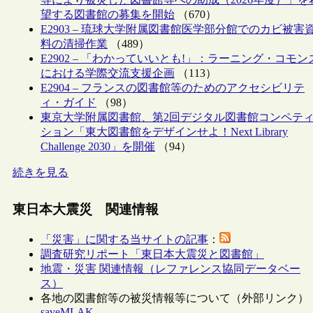
望する図書館の募集を開始
（670）
E2903 – 琉球大学附属図書館医学部分館でのカビ被害
料の清掃作業
（489）
E2902 – 「わかっていいとも!」：ラーニング・コモン
における学際交流支援企画
（113）
E2904 – フランスの図書館等のためのアクセシビリテ
ィ・ガイド
（98）
東京大学附属図書館、第2回デジタル図書館コンペテ
ション「東大図書館をデザインせよ！Next Library
Challenge 2030」を開催
（94）
続きを見る
東日本大震災 関連情報
「災害」に関する当サイトの記事
：
調査研究リポート「東日本大震災と図書館」
地震・災害 関連情報（レファレンス協同データベー
ス）
各地の図書館等の被災情報等について（外部リンク）
saveMLAK