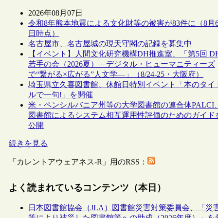
2026年08月07日
令和8年熊本地震による文化財等の被害が83件に（8月
日時点）
名古屋市、名古屋城の現天守閣の記録を募集中
【イベント】人間文化研究機構DH推進室、「第5回 D
若手の会（2026夏）―デジタル・ヒューマニティーズ
で“繋がる×広がる”人文学―」（8/24-25・大阪府）
埼玉県立久喜図書館、休館日特別イベント「本のタイ
ルで一句!」を開催
米・ペンシルバニア州等の大学図書館の連合体PALCI
図書館によるシステム相互運用性評価のためのガイド
公開
続きを見る
「カレントアウェアネス-R」用のRSS：
よく読まれているコンテンツ（本日）
日本図書館協会（JLA）図書館災害対策委員会、「災
等により被災した図書館等への助成（2026年度）」を