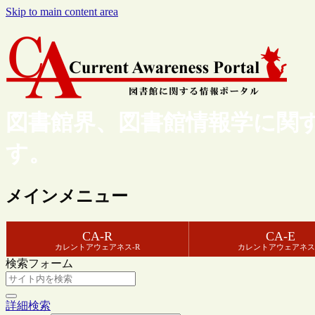
Skip to main content area
図書館界、図書館情報学に関
す。
メインメニュー
CA-R
CA-E
カレントアウェアネス-R
カレントアウェアネス
検索フォーム
詳細検索