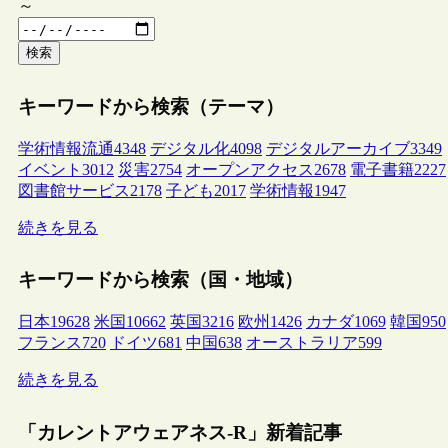
～
検索
キーワードから検索（テーマ）
学術情報流通
4348
デジタル化
4098
デジタルアーカイブ
3349
イベント
3012
災害
2754
オープンアクセス
2678
電子書籍
2227
図書館サービス
2178
子ども
2017
学術情報
1947
続きを見る
キーワードから検索（国・地域）
日本
19628
米国
10662
英国
3216
欧州
1426
カナダ
1069
韓国
950
フランス
720
ドイツ
681
中国
638
オーストラリア
599
続きを見る
「カレントアウェアネス-R」新着記事