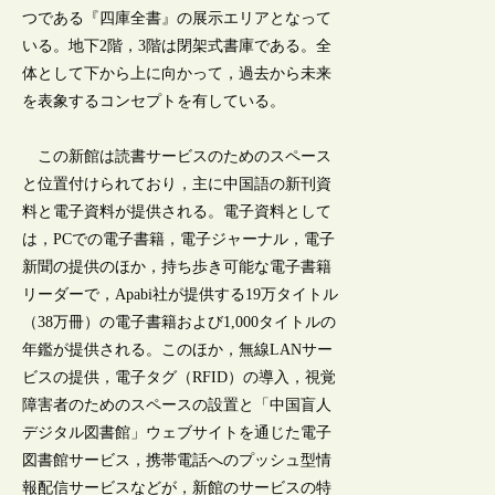
つである『四庫全書』の展示エリアとなって
いる。地下2階，3階は閉架式書庫である。全
体として下から上に向かって，過去から未来
を表象するコンセプトを有している。
この新館は読書サービスのためのスペース
と位置付けられており，主に中国語の新刊資
料と電子資料が提供される。電子資料として
は，PCでの電子書籍，電子ジャーナル，電子
新聞の提供のほか，持ち歩き可能な電子書籍
リーダーで，Apabi社が提供する19万タイトル
（38万冊）の電子書籍および1,000タイトルの
年鑑が提供される。このほか，無線LANサー
ビスの提供，電子タグ（RFID）の導入，視覚
障害者のためのスペースの設置と「中国盲人
デジタル図書館」ウェブサイトを通じた電子
図書館サービス，携帯電話へのプッシュ型情
報配信サービスなどが，新館のサービスの特