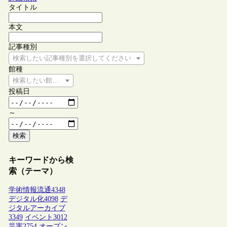
タイトル
本文
記事種別
検索したい記事種別を選択してください
館種
検索したい館種を選択してください
投稿日
～
検索
キーワードから検
索（テーマ）
学術情報流通
4348
デジタル化
4098
デ
ジタルアーカイブ
3349
イベント
3012
災害
2754
オープン