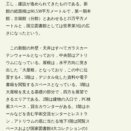
工し，建設が進められてきたものである。新
館の総面積は80,538平方メートルで，第一期本
館，古籍館（分館）とあわせると25万平方メ
ートルと，国立図書館としては世界第3位の広
さになったという。
この新館の外壁・天井はすべてガラスカー
テンウォールとなっており，中央部はアトリ
ウムになっている。屋根は，水平方向に突き
出した「大屋根」となっており，この中に位
置する4，5階は，デジタル化した資料や電子
書籍を閲覧するスペースとなっている。3階は
大屋根を支える基礎の部分で，四方を展望で
きるエリアである。2階は建物の入口で，PC検
索スペース，貸出カウンターがある。1階はホ
ールなどを含む学術交流センターとレストラ
ン，アトリウムの底に当たる地下1階は閲覧ス
ペースおよび国家図書館4大コレクションの1