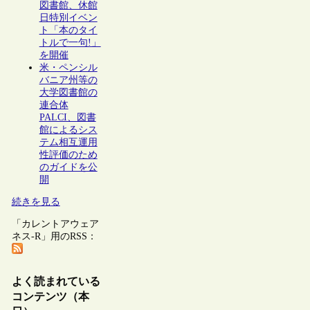
図書館、休館
日特別イベン
ト「本のタイ
トルで一句!」
を開催
米・ペンシル
バニア州等の
大学図書館の
連合体
PALCI、図書
館によるシス
テム相互運用
性評価のため
のガイドを公
開
続きを見る
「カレントアウェア
ネス-R」用のRSS：
よく読まれている
コンテンツ（本