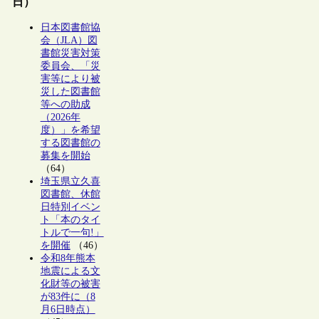
日）
日本図書館協
会（JLA）図
書館災害対策
委員会、「災
害等により被
災した図書館
等への助成
（2026年
度）」を希望
する図書館の
募集を開始
（64）
埼玉県立久喜
図書館、休館
日特別イベン
ト「本のタイ
トルで一句!」
を開催
（46）
令和8年熊本
地震による文
化財等の被害
が83件に（8
月6日時点）