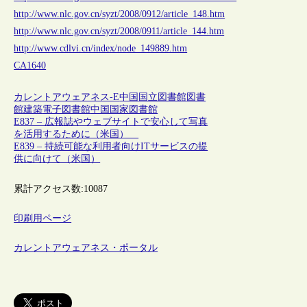
http://www.nlc.gov.cn/syzt/2008/0912/article_148.htm
http://www.nlc.gov.cn/syzt/2008/0911/article_144.htm
http://www.cdlvi.cn/index/node_149889.htm
CA1640
カレントアウェアネス-E
中国
国立図書館
図書
館建築
電子図書館
中国国家図書館
E837 – 広報誌やウェブサイトで安心して写真
を活用するために（米国）
E839 – 持続可能な利用者向けITサービスの提
供に向けて（米国）
累計アクセス数:
10087
印刷用ページ
カレントアウェアネス・ポータル