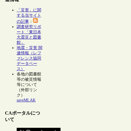
「災害」に関
する当サイト
の記事
：
調査研究リポ
ート「東日本
大震災と図書
館」
地震・災害 関
連情報（レフ
ァレンス協同
データベー
ス）
各地の図書館
等の被災情報
等について
（外部リン
ク）
saveMLAK
CAポータルにつ
いて