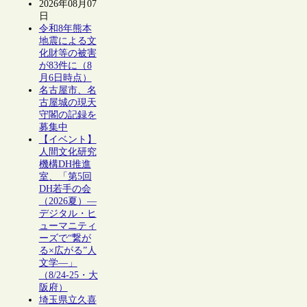
2026年08月07
日
令和8年熊本
地震による文
化財等の被害
が83件に（8
月6日時点）
名古屋市、名
古屋城の現天
守閣の記録を
募集中
【イベント】
人間文化研究
機構DH推進
室、「第5回
DH若手の会
（2026夏）―
デジタル・ヒ
ューマニティ
ーズで“繋が
る×広がる”人
文学―」
（8/24-25・大
阪府）
埼玉県立久喜