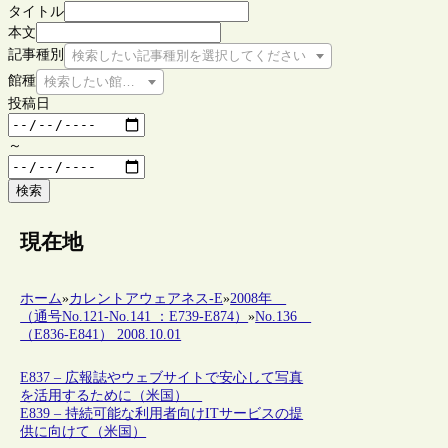
タイトル
本文
記事種別
検索したい記事種別を選択してください
館種
検索したい館種を選択してください
投稿日
～
検索
現在地
ホーム
»
カレントアウェアネス-E
»
2008年
（通号No.121-No.141 ：E739-E874）
»
No.136
（E836-E841） 2008.10.01
E837 – 広報誌やウェブサイトで安心して写真
を活用するために（米国）
E839 – 持続可能な利用者向けITサービスの提
供に向けて（米国）