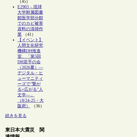
（45）
E2903 – 琉球
大学附属図書
館医学部分館
でのカビ被害
資料の清掃作
業
（41）
【イベント】
人間文化研究
機構DH推進
室、「第5回
DH若手の会
（2026夏）―
デジタル・ヒ
ューマニティ
ーズで“繋が
る×広がる”人
文学―」
（8/24-25・大
阪府）
（36）
続きを見る
東日本大震災 関
連情報