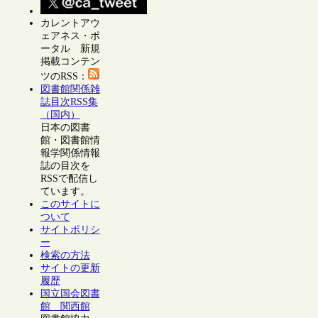
カレントアウ
ェアネス・ポ
ータル 新規
掲載コンテン
ツのRSS：
図書館関係雑
誌目次RSS集
（国内）
日本の図書
館・図書館情
報学関係情報
誌の目次を
RSSで配信し
ています。
このサイトに
ついて
サイトポリシ
ー
検索の方法
サイトの更新
履歴
国立国会図書
館 関西館