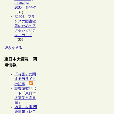
Challenge
2030」を開催
（37）
E2904 – フラ
ンスの図書館
等のためのア
クセシビリテ
ィ・ガイド
（36）
続きを見る
東日本大震災 関
連情報
「災害」に関
する当サイト
の記事
：
調査研究リポ
ート「東日本
大震災と図書
館」
地震・災害 関
連情報（レフ