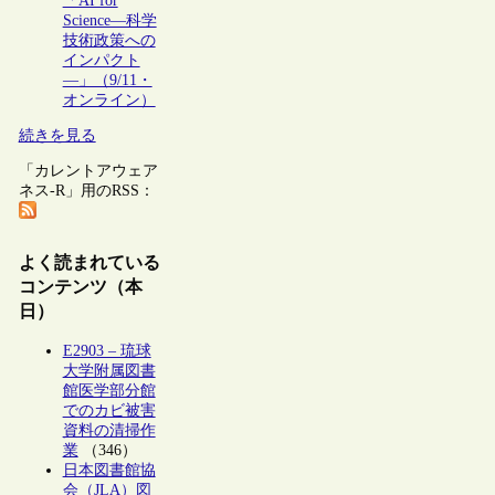
「AI for
Science―科学
技術政策への
インパクト
―」（9/11・
オンライン）
続きを見る
「カレントアウェア
ネス-R」用のRSS：
よく読まれている
コンテンツ（本
日）
E2903 – 琉球
大学附属図書
館医学部分館
でのカビ被害
資料の清掃作
業
（346）
日本図書館協
会（JLA）図