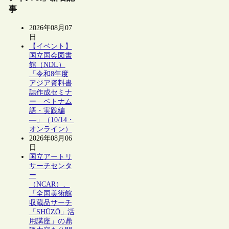
事
2026年08月07
日
【イベント】
国立国会図書
館（NDL）
「令和8年度
アジア資料書
誌作成セミナ
ー―ベトナム
語・実践編
―」（10/14・
オンライン）
2026年08月06
日
国立アートリ
サーチセンタ
ー
（NCAR）、
「全国美術館
収蔵品サーチ
「SHŪZŌ」活
用講座」の鼎