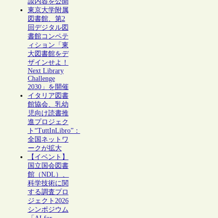
談内容を公開
東京大学附属
図書館、第2
回デジタル図
書館コンペテ
ィション「東
大図書館をデ
ザインせよ！
Next Library
Challenge
2030」を開催
イタリア図書
館協会、乳幼
児向け読書推
進プロジェク
ト“TuttInLibro”：
全国ネットワ
ークが拡大
【イベント】
国立国会図書
館（NDL）、
科学技術に関
する調査プロ
ジェクト2026
シンポジウム