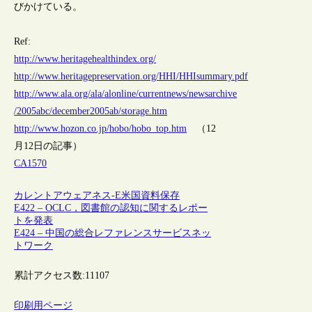
びかけている。
Ref:
http://www.heritagehealthindex.org/
http://www.heritagepreservation.org/HHI/HHIsummary.pdf
http://www.ala.org/ala/alonline/currentnews/newsarchive
/2005abc/december2005ab/storage.htm
http://www.hozon.co.jp/hobo/hobo_top.htm
（12
月12日の記事）
CA1570
カレントアウェアネス-E
米国
資料保存
E422 – OCLC，図書館の認知に関するレポー
トを発表
E424 – 中国の総合レファレンスサービスネッ
トワーク
累計アクセス数:
11107
印刷用ページ