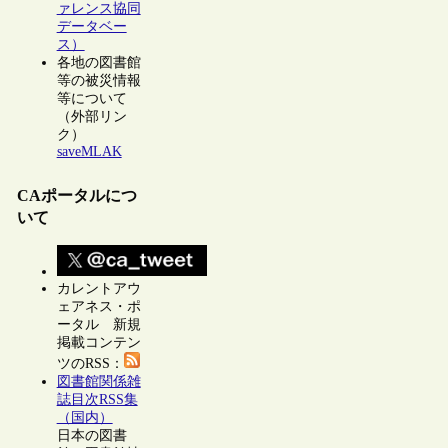
ァレンス協同
データベー
ス）
各地の図書館
等の被災情報
等について
（外部リン
ク）
saveMLAK
CAポータルにつ
いて
カレントアウ
ェアネス・ポ
ータル 新規
掲載コンテン
ツのRSS：
図書館関係雑
誌目次RSS集
（国内）
日本の図書