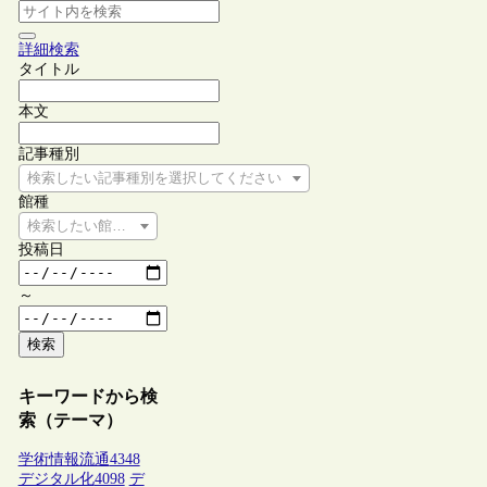
詳細検索
タイトル
本文
記事種別
検索したい記事種別を選択してください
館種
検索したい館種を選択してください
投稿日
～
検索
キーワードから検
索（テーマ）
学術情報流通
4348
デジタル化
4098
デ