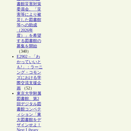
書館災害対策
委員会、「災
害等により被
災した図書館
等への助成
（2026年
度）」を希望
する図書館の
募集を開始
（340）
E2902 – 「わ
かっていいと
も!」：ラーニ
ング・コモン
ズにおける学
際交流支援企
画
（52）
東京大学附属
図書館、第2
回デジタル図
書館コンペテ
ィション「東
大図書館をデ
ザインせよ！
Next Library