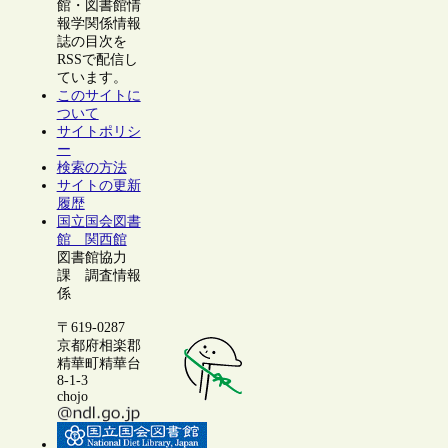
館・図書館情
報学関係情報
誌の目次を
RSSで配信し
ています。
このサイトに
ついて
サイトポリシ
ー
検索の方法
サイトの更新
履歴
国立国会図書
館 関西館
図書館協力
課 調査情報
係
〒619-0287
京都府相楽郡
精華町精華台
8-1-3
chojo