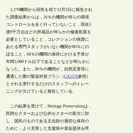
3,370機関から回答を得て12月5日に報告され
た調査結果からは，26％の機関が何らの環境
コントロールを全く行っていないこと，現在1
億9千万点ほどの所蔵品が何らかの修復処置を
必要としていること，コレクションの保護に
あたる専門スタッフがいない機関が80％にの
ぼること，68％の機関の保存にかける予算が
年間3,000ドル以下であることなどが明らかに
なった。また，80％の機関が，自然災害等に
遭遇した際の緊急対策プラン（
CA1570
参照）
とそれを実行するだけのスタッフへのトレー
ニングが欠けていると報告している。
この結果を受けて，Heritage Preservationは，
民間セクターおよび公的セクターの双方に対
し，国民のものである文化財の適切な保存の
ために，より充実した支援策や資金提供を呼