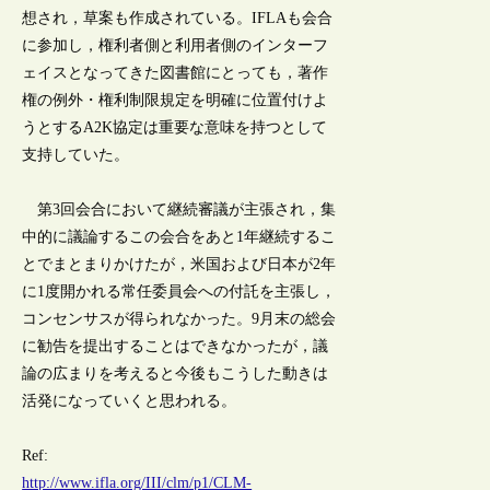
想され，草案も作成されている。IFLAも会合
に参加し，権利者側と利用者側のインターフ
ェイスとなってきた図書館にとっても，著作
権の例外・権利制限規定を明確に位置付けよ
うとするA2K協定は重要な意味を持つとして
支持していた。
第3回会合において継続審議が主張され，集
中的に議論するこの会合をあと1年継続するこ
とでまとまりかけたが，米国および日本が2年
に1度開かれる常任委員会への付託を主張し，
コンセンサスが得られなかった。9月末の総会
に勧告を提出することはできなかったが，議
論の広まりを考えると今後もこうした動きは
活発になっていくと思われる。
Ref:
http://www.ifla.org/III/clm/p1/CLM-