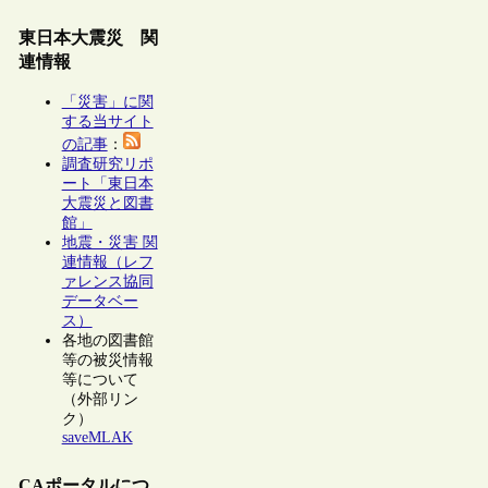
東日本大震災 関
連情報
「災害」に関
する当サイト
の記事
：
調査研究リポ
ート「東日本
大震災と図書
館」
地震・災害 関
連情報（レフ
ァレンス協同
データベー
ス）
各地の図書館
等の被災情報
等について
（外部リン
ク）
saveMLAK
CAポータルにつ