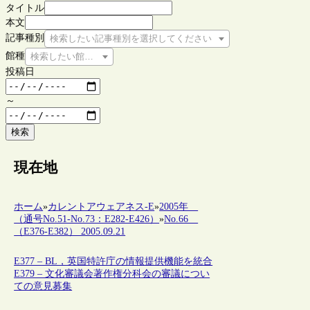
タイトル
本文
記事種別
検索したい記事種別を選択してください
館種
検索したい館種を選択してください
投稿日
～
検索
現在地
ホーム
»
カレントアウェアネス-E
»
2005年
（通号No.51-No.73：E282-E426）
»
No.66
（E376-E382） 2005.09.21
E377 – BL，英国特許庁の情報提供機能を統合
E379 – 文化審議会著作権分科会の審議につい
ての意見募集