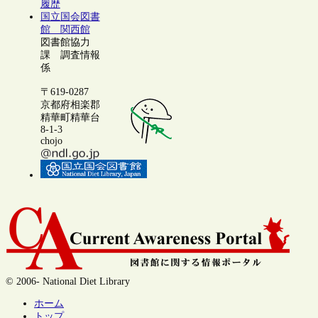
履歴
国立国会図書
館 関西館
図書館協力
課 調査情報
係
〒619-0287
京都府相楽郡
精華町精華台
8-1-3
chojo
© 2006- National Diet Library
ホーム
トップ