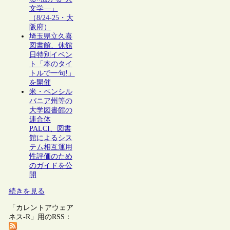
文学―」
（8/24-25・大
阪府）
埼玉県立久喜
図書館、休館
日特別イベン
ト「本のタイ
トルで一句!」
を開催
米・ペンシル
バニア州等の
大学図書館の
連合体
PALCI、図書
館によるシス
テム相互運用
性評価のため
のガイドを公
開
続きを見る
「カレントアウェア
ネス-R」用のRSS：