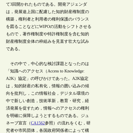
て3回開かれたものである。開発アジェンダ
は，発展途上国に配慮した知的財産権制度の
構築，権利者と利用者の権利保護のバランス
を図ることなどにWIPOの活動をシフトさせる
もので，著作権制度や特許権制度を含む知的
財産権制度全体の枠組みを見直す壮大な試み
である。
その中で，中心的な検討課題となったのは
「知識へのアクセス（Access to Knowledge:
A2K）協定」の呼びかけであった。A2K協定
は，知的財産の私有化，情報の囲い込みの傾
向を批判し，この情報社会，デジタル環境の
中で新しい創造，技術革新，教育・研究，経
済発展を促すため，情報へのアクセスの権利
を明確に保障しようとするものである。ジュ
ネーブ宣言（
CA1562
参照）の流れをくむ，研
究者や市民団体，各国政府関係者によって構