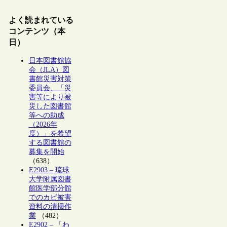
よく読まれている
コンテンツ（本
日）
日本図書館協
会（JLA）図
書館災害対策
委員会、「災
害等により被
災した図書館
等への助成
（2026年
度）」を希望
する図書館の
募集を開始
（638）
E2903 – 琉球
大学附属図書
館医学部分館
でのカビ被害
資料の清掃作
業
（482）
E2902 – 「わ