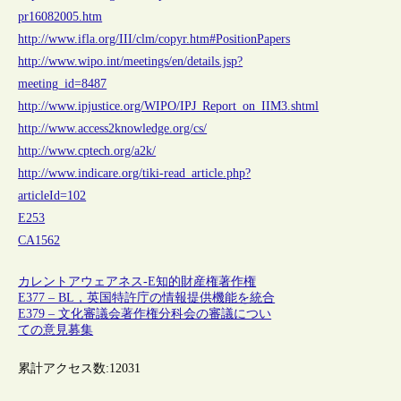
pr16082005.htm
http://www.ifla.org/III/clm/copyr.htm#PositionPapers
http://www.wipo.int/meetings/en/details.jsp?
meeting_id=8487
http://www.ipjustice.org/WIPO/IPJ_Report_on_IIM3.shtml
http://www.access2knowledge.org/cs/
http://www.cptech.org/a2k/
http://www.indicare.org/tiki-read_article.php?
articleId=102
E253
CA1562
カレントアウェアネス-E
知的財産権
著作権
E377 – BL，英国特許庁の情報提供機能を統合
E379 – 文化審議会著作権分科会の審議につい
ての意見募集
累計アクセス数:
12031