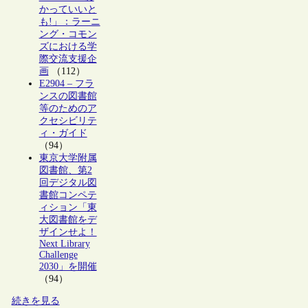
かっていいと
も!」：ラーニ
ング・コモン
ズにおける学
際交流支援企
画
（112）
E2904 – フラ
ンスの図書館
等のためのア
クセシビリテ
ィ・ガイド
（94）
東京大学附属
図書館、第2
回デジタル図
書館コンペテ
ィション「東
大図書館をデ
ザインせよ！
Next Library
Challenge
2030」を開催
（94）
続きを見る