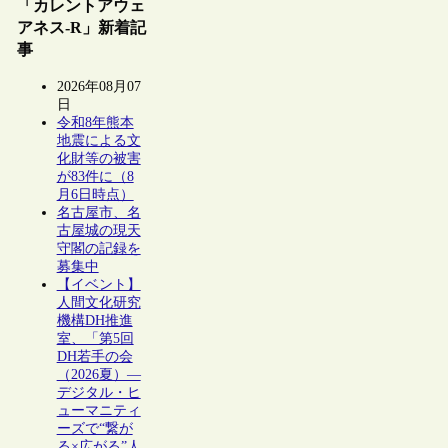
「カレントアウェ
アネス-R」新着記
事
2026年08月07
日
令和8年熊本
地震による文
化財等の被害
が83件に（8
月6日時点）
名古屋市、名
古屋城の現天
守閣の記録を
募集中
【イベント】
人間文化研究
機構DH推進
室、「第5回
DH若手の会
（2026夏）―
デジタル・ヒ
ューマニティ
ーズで“繋が
る×広がる”人