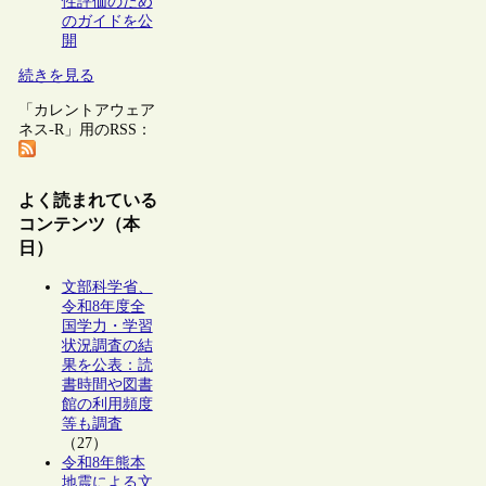
性評価のため
のガイドを公
開
続きを見る
「カレントアウェア
ネス-R」用のRSS：
よく読まれている
コンテンツ（本
日）
文部科学省、
令和8年度全
国学力・学習
状況調査の結
果を公表：読
書時間や図書
館の利用頻度
等も調査
（27）
令和8年熊本
地震による文