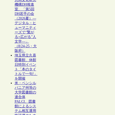
機構DH推進
室、「第5回
DH若手の会
（2026夏）―
デジタル・ヒ
ューマニティ
ーズで“繋が
る×広がる”人
文学―」
（8/24-25・大
阪府）
埼玉県立久喜
図書館、休館
日特別イベン
ト「本のタイ
トルで一句!」
を開催
米・ペンシル
バニア州等の
大学図書館の
連合体
PALCI、図書
館によるシス
テム相互運用