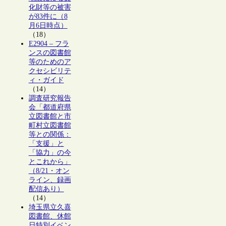
化財等の被害
が83件に（8
月6日時点）
（18）
E2904 – フラ
ンスの図書館
等のためのア
クセシビリテ
ィ・ガイド
（14）
調査研究報告
会「都道府県
立図書館と市
町村立図書館
等との関係：
「支援」と
「協力」の今
とこれから」
（8/21・オン
ライン、録画
配信あり）
（14）
埼玉県立久喜
図書館、休館
日特別イベン