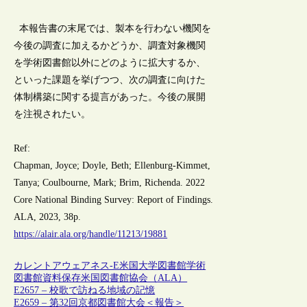
本報告書の末尾では、製本を行わない機関を
今後の調査に加えるかどうか、調査対象機関
を学術図書館以外にどのように拡大するか、
といった課題を挙げつつ、次の調査に向けた
体制構築に関する提言があった。今後の展開
を注視されたい。
Ref:
Chapman, Joyce; Doyle, Beth; Ellenburg-Kimmet,
Tanya; Coulbourne, Mark; Brim, Richenda. 2022
Core National Binding Survey: Report of Findings.
ALA, 2023, 38p.
https://alair.ala.org/handle/11213/19881
カレントアウェアネス-E
米国
大学図書館
学術
図書館
資料保存
米国図書館協会（ALA）
E2657 – 校歌で訪ねる地域の記憶
E2659 – 第32回京都図書館大会＜報告＞