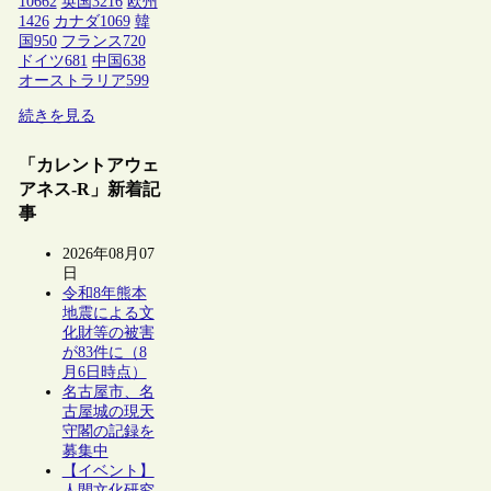
10662
英国
3216
欧州
1426
カナダ
1069
韓
国
950
フランス
720
ドイツ
681
中国
638
オーストラリア
599
続きを見る
「カレントアウェ
アネス-R」新着記
事
2026年08月07
日
令和8年熊本
地震による文
化財等の被害
が83件に（8
月6日時点）
名古屋市、名
古屋城の現天
守閣の記録を
募集中
【イベント】
人間文化研究