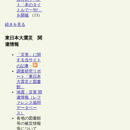
ト「本のタイ
トルで一句!」
を開催
（13）
続きを見る
東日本大震災 関
連情報
「災害」に関
する当サイト
の記事
：
調査研究リポ
ート「東日本
大震災と図書
館」
地震・災害 関
連情報（レフ
ァレンス協同
データベー
ス）
各地の図書館
等の被災情報
等について