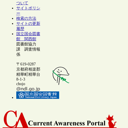
ついて
サイトポリシ
ー
検索の方法
サイトの更新
履歴
国立国会図書
館 関西館
図書館協力
課 調査情報
係
〒619-0287
京都府相楽郡
精華町精華台
8-1-3
chojo