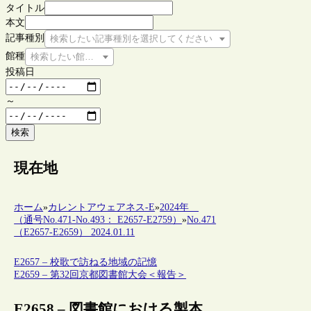
タイトル
本文
記事種別
検索したい記事種別を選択してください
館種
検索したい館種を選択してください
投稿日
～
検索
現在地
ホーム
»
カレントアウェアネス-E
»
2024年
（通号No.471-No.493： E2657-E2759）
»
No.471
（E2657-E2659） 2024.01.11
E2657 – 校歌で訪ねる地域の記憶
E2659 – 第32回京都図書館大会＜報告＞
E2658 – 図書館における製本