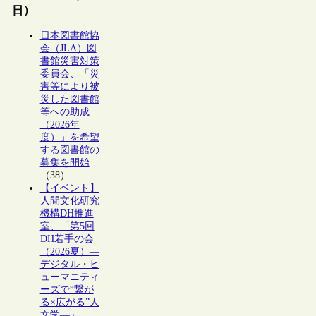
日）
日本図書館協
会（JLA）図
書館災害対策
委員会、「災
害等により被
災した図書館
等への助成
（2026年
度）」を希望
する図書館の
募集を開始
（38）
【イベント】
人間文化研究
機構DH推進
室、「第5回
DH若手の会
（2026夏）―
デジタル・ヒ
ューマニティ
ーズで“繋が
る×広がる”人
文学―」