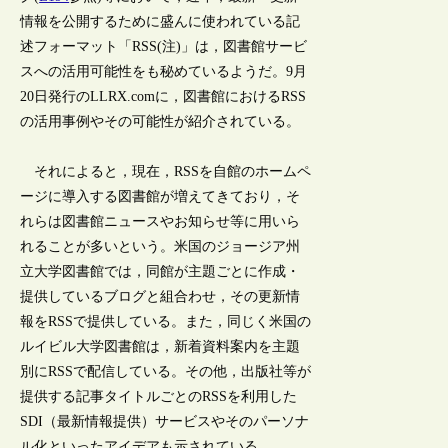
情報を公開するために盛んに使われている記
述フォーマット「RSS(注)」は，図書館サービ
スへの活用可能性をも秘めているようだ。9月
20日発行のLLRX.comに，図書館におけるRSS
の活用事例やその可能性が紹介されている。
それによると，現在，RSSを自館のホームペ
ージに導入する図書館が増えてきており，そ
れらは図書館ニュースやお知らせ等に用いら
れることが多いという。米国のジョージア州
立大学図書館では，同館が主題ごとに作成・
提供しているブログと組合わせ，その更新情
報をRSSで提供している。また，同じく米国の
ルイビル大学図書館は，新着資料案内を主題
別にRSSで配信している。その他，出版社等が
提供する記事タイトルごとのRSSを利用した
SDI（最新情報提供）サービスやそのパーソナ
ル化といったアイデアも示されている。