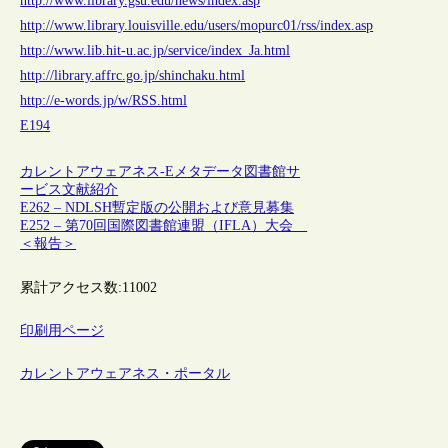
http://www.library.gsu.edu/news/index.asp
http://www.library.louisville.edu/users/mopurc01/rss/index.asp
http://www.lib.hit-u.ac.jp/service/index_Ja.html
http://library.affrc.go.jp/shinchaku.html
http://e-words.jp/w/RSS.html
E194
カレントアウェアネス-E
メタデータ
図書館サ
ービス
文献紹介
E262 – NDLSH暫定版の公開および意見募集
E252 – 第70回国際図書館連盟（IFLA）大会
＜報告＞
累計アクセス数:
11002
印刷用ページ
カレントアウェアネス・ポータル