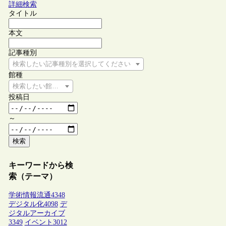
詳細検索
タイトル
本文
記事種別
検索したい記事種別を選択してください
館種
検索したい館種を選択してください
投稿日
～
検索
キーワードから検
索（テーマ）
学術情報流通
4348
デジタル化
4098
デ
ジタルアーカイブ
3349
イベント
3012