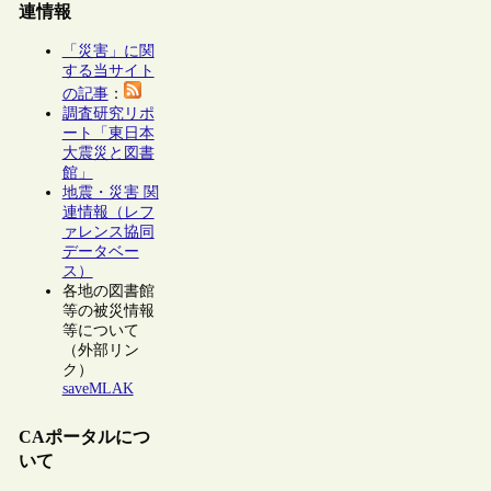
連情報
「災害」に関
する当サイト
の記事
：
調査研究リポ
ート「東日本
大震災と図書
館」
地震・災害 関
連情報（レフ
ァレンス協同
データベー
ス）
各地の図書館
等の被災情報
等について
（外部リン
ク）
saveMLAK
CAポータルにつ
いて