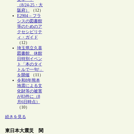
（8/24-25・大
阪府）
（12）
E2904 – フラ
ンスの図書館
等のためのア
クセシビリテ
ィ・ガイド
（12）
埼玉県立久喜
図書館、休館
日特別イベン
ト「本のタイ
トルで一句!」
を開催
（11）
令和8年熊本
地震による文
化財等の被害
が83件に（8
月6日時点）
（10）
続きを見る
東日本大震災 関