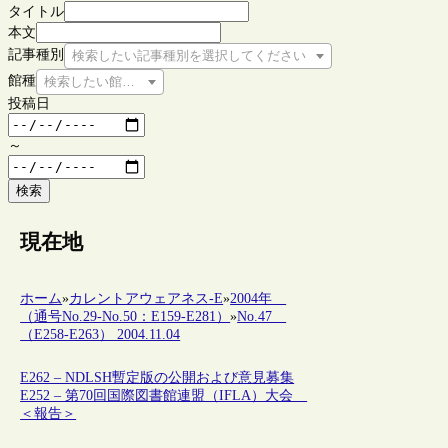
タイトル
本文
記事種別
検索したい記事種別を選択してください
館種
検索したい館種を選択してください
投稿日
～
検索
現在地
ホーム
»
カレントアウェアネス-E
»
2004年
（通号No.29-No.50：E159-E281）
»
No.47
（E258-E263） 2004.11.04
E262 – NDLSH暫定版の公開および意見募集
E252 – 第70回国際図書館連盟（IFLA）大会
＜報告＞