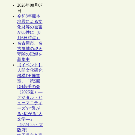
2026年08月07
日
令和8年熊本
地震による文
化財等の被害
が83件に（8
月6日時点）
名古屋市、名
古屋城の現天
守閣の記録を
募集中
【イベント】
人間文化研究
機構DH推進
室、「第5回
DH若手の会
（2026夏）―
デジタル・ヒ
ューマニティ
ーズで“繋が
る×広がる”人
文学―」
（8/24-25・大
阪府）