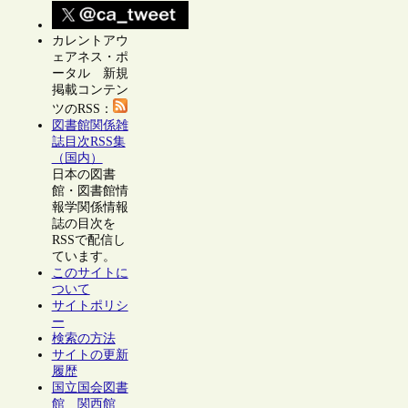
カレントアウ
ェアネス・ポ
ータル 新規
掲載コンテン
ツのRSS：
図書館関係雑
誌目次RSS集
（国内）
日本の図書
館・図書館情
報学関係情報
誌の目次を
RSSで配信し
ています。
このサイトに
ついて
サイトポリシ
ー
検索の方法
サイトの更新
履歴
国立国会図書
館 関西館