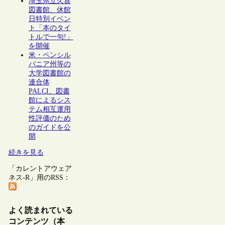
埼玉県立久喜
図書館、休館
日特別イベン
ト「本のタイ
トルで一句!」
を開催
米・ペンシル
バニア州等の
大学図書館の
連合体
PALCI、図書
館によるシス
テム相互運用
性評価のため
のガイドを公
開
続きを見る
「カレントアウェア
ネス-R」用のRSS：
よく読まれている
コンテンツ（本