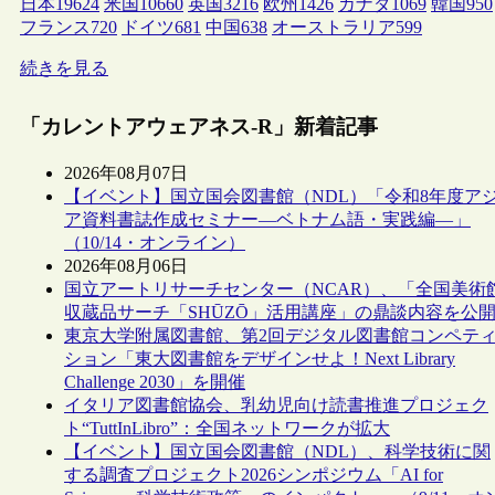
日本
19624
米国
10660
英国
3216
欧州
1426
カナダ
1069
韓国
950
フランス
720
ドイツ
681
中国
638
オーストラリア
599
続きを見る
「カレントアウェアネス-R」新着記事
2026年08月07日
【イベント】国立国会図書館（NDL）「令和8年度ア
ア資料書誌作成セミナー―ベトナム語・実践編―」
（10/14・オンライン）
2026年08月06日
国立アートリサーチセンター（NCAR）、「全国美術
収蔵品サーチ「SHŪZŌ」活用講座」の鼎談内容を公
東京大学附属図書館、第2回デジタル図書館コンペテ
ション「東大図書館をデザインせよ！Next Library
Challenge 2030」を開催
イタリア図書館協会、乳幼児向け読書推進プロジェク
ト“TuttInLibro”：全国ネットワークが拡大
【イベント】国立国会図書館（NDL）、科学技術に関
する調査プロジェクト2026シンポジウム「AI for