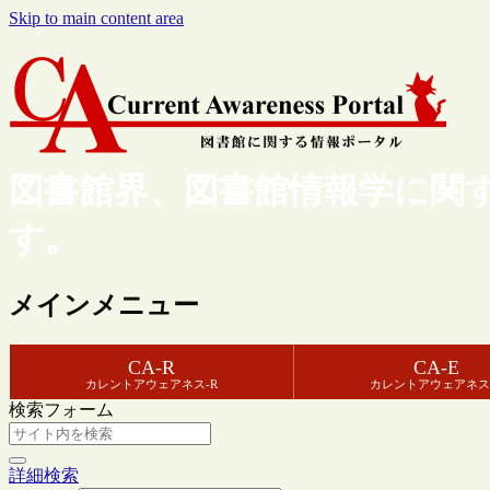
Skip to main content area
図書館界、図書館情報学に関
す。
メインメニュー
CA-R
CA-E
カレントアウェアネス-R
カレントアウェアネス
検索フォーム
詳細検索