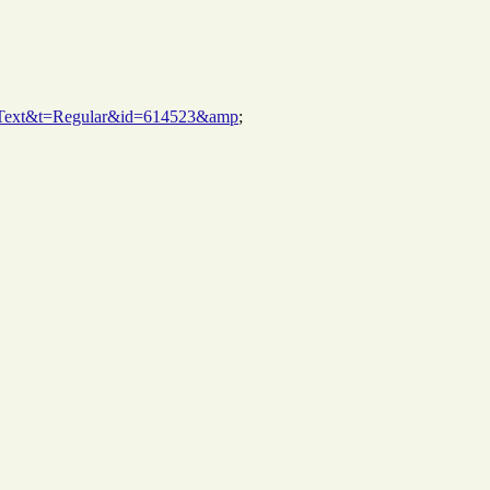
wsText&t=Regular&id=614523&amp
;