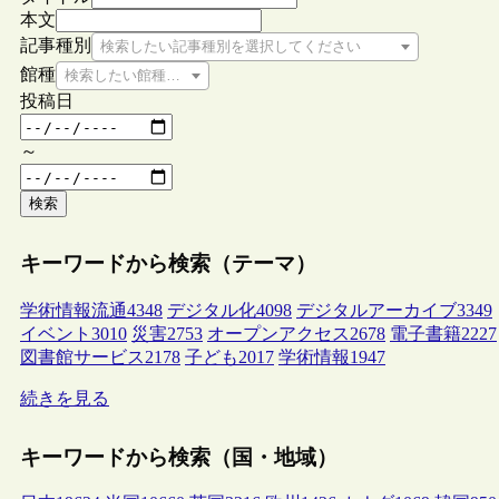
本文
記事種別
検索したい記事種別を選択してください
館種
検索したい館種を選択してください
投稿日
～
検索
キーワードから検索（テーマ）
学術情報流通
4348
デジタル化
4098
デジタルアーカイブ
3349
イベント
3010
災害
2753
オープンアクセス
2678
電子書籍
2227
図書館サービス
2178
子ども
2017
学術情報
1947
続きを見る
キーワードから検索（国・地域）