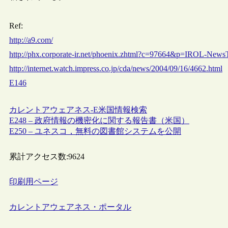
Ref:
http://a9.com/
http://phx.corporate-ir.net/phoenix.zhtml?c=97664&p=IROL-Ne
http://internet.watch.impress.co.jp/cda/news/2004/09/16/4662.html
E146
カレントアウェアネス-E
米国
情報検索
E248 – 政府情報の機密化に関する報告書（米国）
E250 – ユネスコ，無料の図書館システムを公開
累計アクセス数:
9624
印刷用ページ
カレントアウェアネス・ポータル