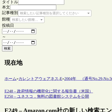
タイトル
本文
記事種別
検索したい記事種別を選択してください
館種
検索したい館種を選択してください
投稿日
～
検索
現在地
ホーム
»
カレントアウェアネス-E
»
2004年 （通号No.29-No.5
E248 – 政府情報の機密化に関する報告書（米国）
E250 – ユネスコ，無料の図書館システムを公開
E249 – Amazon.com社の新しい検