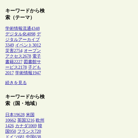
キーワードから検
索（テーマ）
学術情報流通
4348
デジタル化
4098
デ
ジタルアーカイブ
3349
イベント
3012
災害
2754
オープン
アクセス
2678
電子
書籍
2227
図書館サ
ービス
2178
子ども
2017
学術情報
1947
続きを見る
キーワードから検
索（国・地域）
日本
19628
米国
10662
英国
3216
欧州
1426
カナダ
1069
韓
国
950
フランス
720
ドイツ
681
中国
638