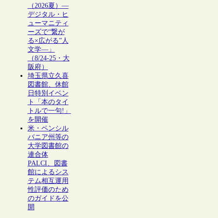
（2026夏）―
デジタル・ヒ
ューマニティ
ーズで“繋が
る×広がる”人
文学―」
（8/24-25・大
阪府）
埼玉県立久喜
図書館、休館
日特別イベン
ト「本のタイ
トルで一句!」
を開催
米・ペンシル
バニア州等の
大学図書館の
連合体
PALCI、図書
館によるシス
テム相互運用
性評価のため
のガイドを公
開