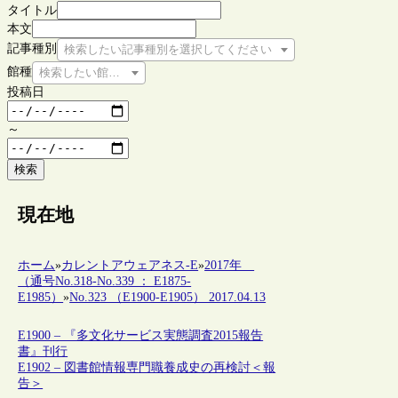
タイトル
本文
記事種別
検索したい記事種別を選択してください
館種
検索したい館種を選択してください
投稿日
～
検索
現在地
ホーム
»
カレントアウェアネス-E
»
2017年
（通号No.318-No.339 ： E1875-
E1985）
»
No.323 （E1900-E1905） 2017.04.13
E1900 – 『多文化サービス実態調査2015報告
書』刊行
E1902 – 図書館情報専門職養成史の再検討＜報
告＞