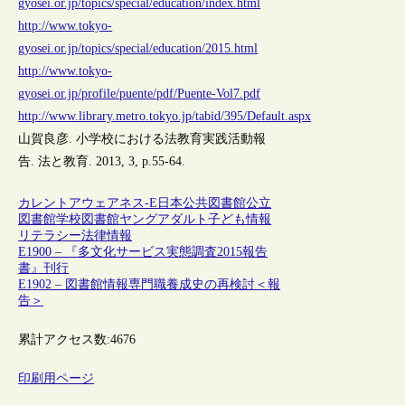
gyosei.or.jp/topics/special/education/index.html
http://www.tokyo-
gyosei.or.jp/topics/special/education/2015.html
http://www.tokyo-
gyosei.or.jp/profile/puente/pdf/Puente-Vol7.pdf
http://www.library.metro.tokyo.jp/tabid/395/Default.aspx
山賀良彦. 小学校における法教育実践活動報
告. 法と教育. 2013, 3, p.55-64.
カレントアウェアネス-E
日本
公共図書館
公立
図書館
学校図書館
ヤングアダルト
子ども
情報
リテラシー
法律情報
E1900 – 『多文化サービス実態調査2015報告
書』刊行
E1902 – 図書館情報専門職養成史の再検討＜報
告＞
累計アクセス数:
4676
印刷用ページ