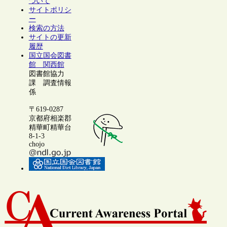
ついて
サイトポリシ
ー
検索の方法
サイトの更新
履歴
国立国会図書
館 関西館
図書館協力
課 調査情報
係
〒619-0287
京都府相楽郡
精華町精華台
8-1-3
chojo