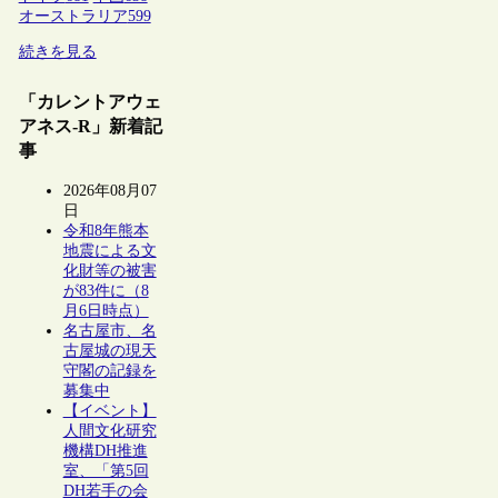
オーストラリア
599
続きを見る
「カレントアウェ
アネス-R」新着記
事
2026年08月07
日
令和8年熊本
地震による文
化財等の被害
が83件に（8
月6日時点）
名古屋市、名
古屋城の現天
守閣の記録を
募集中
【イベント】
人間文化研究
機構DH推進
室、「第5回
DH若手の会