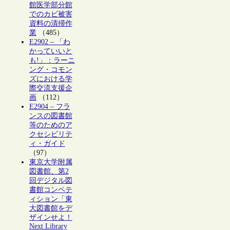
館医学部分館
でのカビ被害
資料の清掃作
業
（485）
E2902 – 「わ
かっていいと
も!」：ラーニ
ング・コモン
ズにおける学
際交流支援企
画
（112）
E2904 – フラ
ンスの図書館
等のためのア
クセシビリテ
ィ・ガイド
（97）
東京大学附属
図書館、第2
回デジタル図
書館コンペテ
ィション「東
大図書館をデ
ザインせよ！
Next Library