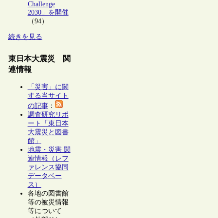
Challenge
2030」を開催
（94）
続きを見る
東日本大震災 関
連情報
「災害」に関
する当サイト
の記事
：
調査研究リポ
ート「東日本
大震災と図書
館」
地震・災害 関
連情報（レフ
ァレンス協同
データベー
ス）
各地の図書館
等の被災情報
等について