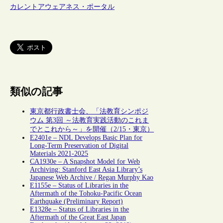
カレントアウェアネス・ポータル
類似の記事
東京都行政書士会、「法教育シンポジ
ウム 第3回 ～法教育実践活動のこれま
でとこれから～」を開催（2/15・東京）
E2401e – NDL Develops Basic Plan for
Long-Term Preservation of Digital
Materials 2021-2025
CA1930e – A Snapshot Model for Web
Archiving: Stanford East Asia Library’s
Japanese Web Archive / Regan Murphy Kao
E1155e – Status of Libraries in the
Aftermath of the Tohoku-Pacific Ocean
Earthquake (Preliminary Report)
E1328e – Status of Libraries in the
Aftermath of the Great East Japan