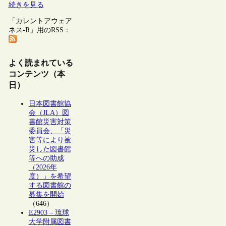
続きを見る
「カレントアウェア
ネス-R」用のRSS：
よく読まれている
コンテンツ（本
日）
日本図書館協
会（JLA）図
書館災害対策
委員会、「災
害等により被
災した図書館
等への助成
（2026年
度）」を希望
する図書館の
募集を開始
（646）
E2903 – 琉球
大学附属図書