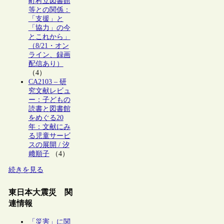
町村立図書館
等との関係：
「支援」と
「協力」の今
とこれから」
（8/21・オン
ライン、録画
配信あり）
（4）
CA2103 – 研
究文献レビュ
ー：子どもの
読書と図書館
をめぐる20
年：文献にみ
る児童サービ
スの展開 / 汐
﨑順子
（4）
続きを見る
東日本大震災 関
連情報
「災害」に関