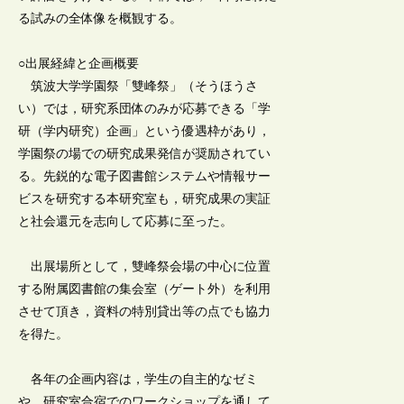
る試みの全体像を概観する。
○出展経緯と企画概要
筑波大学学園祭「雙峰祭」（そうほうさ
い）では，研究系団体のみが応募できる「学
研（学内研究）企画」という優遇枠があり，
学園祭の場での研究成果発信が奨励されてい
る。先鋭的な電子図書館システムや情報サー
ビスを研究する本研究室も，研究成果の実証
と社会還元を志向して応募に至った。
出展場所として，雙峰祭会場の中心に位置
する附属図書館の集会室（ゲート外）を利用
させて頂き，資料の特別貸出等の点でも協力
を得た。
各年の企画内容は，学生の自主的なゼミ
や，研究室合宿でのワークショップを通して