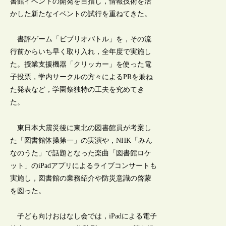
書館イベントの開発を目指し，情報技術を活
かした新たなイベントの試行を重ねてきた。
書評ゲーム「ビブリオバトル」を，その流
行前からいち早く取り入れ，全年度で実施し
た。授業支援機器「クリッカー」を使った電
子投票，学内サークルの方々によるPRを兼ね
た発表など，学園祭独特の工夫を究めてき
た。
東日本大震災後に東北の図書館員が考案し
た「図書館体操第一」の実演や，NHK「みん
なのうた」で話題となった楽曲「図書館ロケ
ット」のiPadアプリによるライブコンサートも
実施し，図書館の業務紹介や防災意識の啓蒙
を図った。
子ども向けおはなし会では，iPadによる電子