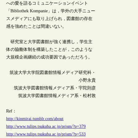
への愛を語るコミュニケーションイベント
「Bibliothek Kompanie」は，学外の大手ニュー
スメディアにも取り上げられ，図書館の存在
感を強めたことは間違いない。
研究室と大学図書館が強く連携し，学生主
体の協働体制を構築したことが，このような
大規模企画継続の成功要因であっただろう。
筑波大学大学院図書館情報メディア研究科・
小野永貴
筑波大学図書館情報メディア系・宇陀則彦
筑波大学図書館情報メディア系・松村敦
Ref：
http://kinmirai.tumblr.com/about
http://www.tulips.tsukuba.ac.jp/prism/?p=379
http://www.tulips.tsukuba.ac.jp/prism/?p=533