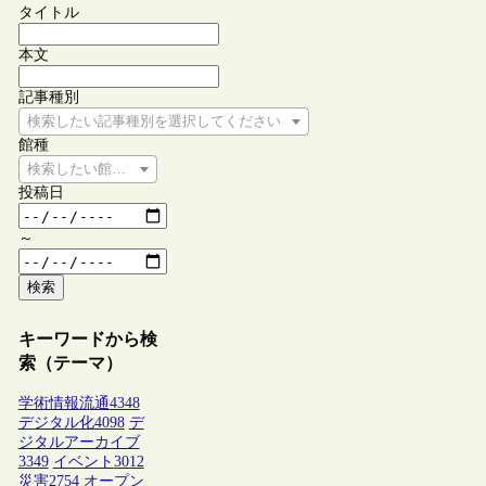
タイトル
本文
記事種別
検索したい記事種別を選択してください
館種
検索したい館種を選択してください
投稿日
～
検索
キーワードから検
索（テーマ）
学術情報流通
4348
デジタル化
4098
デ
ジタルアーカイブ
3349
イベント
3012
災害
2754
オープン