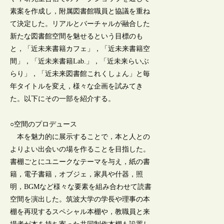
素案を作成し，附属図書館職員と協議を重ね
て決定した。リアルとバーチャルが融合した
新たな図書館空間を魅せるという目標のも
と，「近未来書籍カフェ」，「近未来書籍空
間」，「近未来書籍Lab.」，「近未来らいぶ
らり」，「近未来図書館これくしょん」と毎
年タイトルを変え，様々な企画を試みてき
た。以下にその一部を紹介する。
○空間のプロデュース
本を魅力的に展示することで，本と人との
よりよい出会いの場を作ることを目指した。
書棚ごとにユニークなテーマを与え，紙の書
籍，電子書籍，オブジェ，家具や什器，照
明，BGMなど様々な要素を組み合わせて読書
空間を演出した。筑波大学の学長や理事の本
棚を再現するスペシャル本棚や，教職員と来