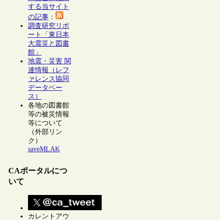
する当サイト
の記事
：
調査研究リポ
ート「東日本
大震災と図書
館」
地震・災害 関
連情報（レフ
ァレンス協同
データベー
ス）
各地の図書館
等の被災情報
等について
（外部リン
ク）
saveMLAK
CAポータルにつ
いて
カレントアウ