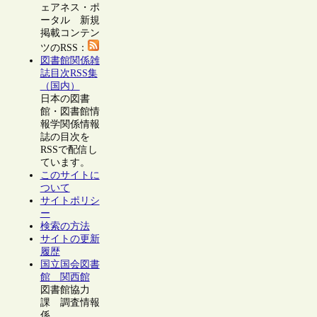
ェアネス・ポ
ータル 新規
掲載コンテン
ツのRSS：
図書館関係雑
誌目次RSS集
（国内）
日本の図書
館・図書館情
報学関係情報
誌の目次を
RSSで配信し
ています。
このサイトに
ついて
サイトポリシ
ー
検索の方法
サイトの更新
履歴
国立国会図書
館 関西館
図書館協力
課 調査情報
係