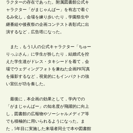
ラクターの存在であった。附属図書館公式キ
ャラクター「がまじゃんぱー」を有志で着ぐ
るみ化し，会場を練り歩いたり，学園祭生中
継番組や後夜祭の企画コンテスト表彰式に出
演するなど，広告塔になった。
また，もう1人の公式キャラクター「ちゅー
りっぷさん」に学生が扮したり，結婚式を控
えた学生達がドレス・タキシードを着て，会
場でウェディングフォトを兼ねた企画PR写真
を撮影するなど，視覚的にもインパクトの強
い宣伝が功を奏した。
最後に，本企画の効果として，学内での
「がまじゃんぱー」の知名度が飛躍的に向上
し，図書館の広報物やソーシャルメディア等
でも積極的に用いられるようになった。ま
た，5年目に実施した来場者同士で本や図書館