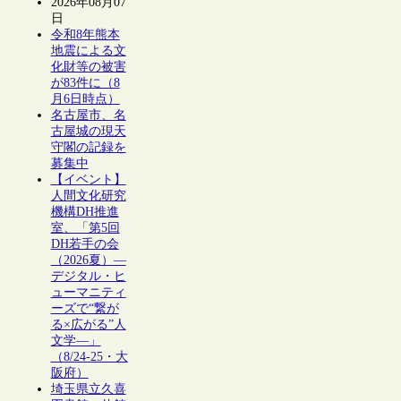
2026年08月07
日
令和8年熊本
地震による文
化財等の被害
が83件に（8
月6日時点）
名古屋市、名
古屋城の現天
守閣の記録を
募集中
【イベント】
人間文化研究
機構DH推進
室、「第5回
DH若手の会
（2026夏）―
デジタル・ヒ
ューマニティ
ーズで“繋が
る×広がる”人
文学―」
（8/24-25・大
阪府）
埼玉県立久喜