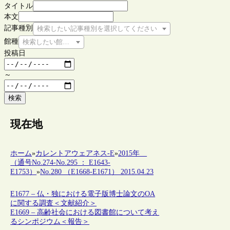
タイトル
本文
記事種別
検索したい記事種別を選択してください
館種
検索したい館種を選択してください
投稿日
～
検索
現在地
ホーム
»
カレントアウェアネス-E
»
2015年
（通号No.274-No.295 ： E1643-
E1753）
»
No.280 （E1668-E1671） 2015.04.23
E1677 – 仏・独における電子版博士論文のOA
に関する調査＜文献紹介＞
E1669 – 高齢社会における図書館について考え
るシンポジウム＜報告＞