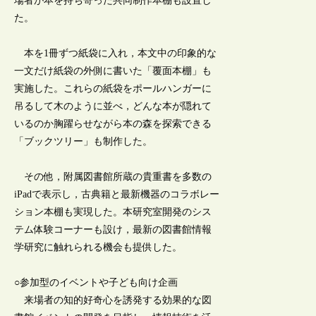
場者が本を持ち寄った共同制作本棚も設置し
た。
本を1冊ずつ紙袋に入れ，本文中の印象的な
一文だけ紙袋の外側に書いた「覆面本棚」も
実施した。これらの紙袋をポールハンガーに
吊るして木のように並べ，どんな本が隠れて
いるのか胸躍らせながら本の森を探索できる
「ブックツリー」も制作した。
その他，附属図書館所蔵の貴重書を多数の
iPadで表示し，古典籍と最新機器のコラボレー
ション本棚も実現した。本研究室開発のシス
テム体験コーナーも設け，最新の図書館情報
学研究に触れられる機会も提供した。
○参加型のイベントや子ども向け企画
来場者の知的好奇心を誘発する効果的な図