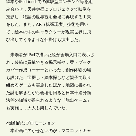
絵本やiPod touchでの体験型コンテンツ等を組
み合わせ，天井や壁にプロジェクタで映像を
投影し，物語の世界観を会場に再現する工夫
をした。また，AR（拡張現実）技術を用い
て，絵本の中のキャラクターが現実世界に飛
び出してくるような仕掛けも演出した。
来場者がiPadで描いた絵が会場入口に表示さ
れ，装飾に貢献できる掲示板や，栞・ブック
カバー作成コーナーといった，創作体験の場
も設けた。宝探し・絵本探しなど親子で取り
組めるゲームも実施したほか，地図に書かれ
た謎を解きながら会場を回ると日本十進分類
法等の知識が得られるような「脱出ゲーム」
も実施し，大人も楽しんでいた。
○独創的なプロモーション
本企画に欠かせないのが，マスコットキャ