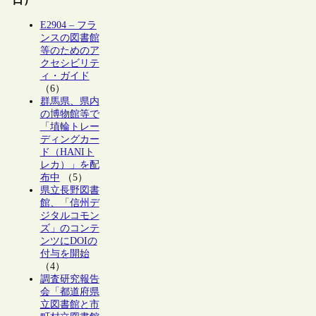
E2904 – フラ
ンスの図書館
等のためのア
クセシビリテ
ィ・ガイド
（6）
群馬県、県内
の博物館等で
「埴輪トレー
ディングカー
ド（HANIト
レカ）」を配
布中
（5）
県立長野図書
館、「信州デ
ジタルコモン
ズ」のコンテ
ンツにDOIの
付与を開始
（4）
調査研究報告
会「都道府県
立図書館と市