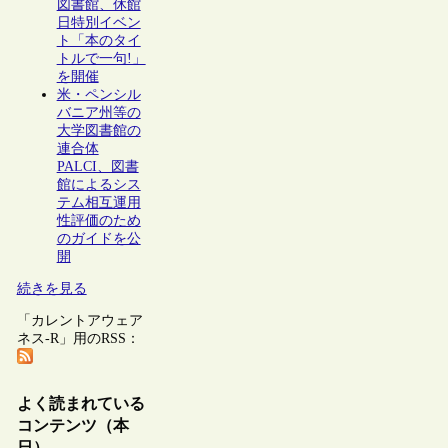
図書館、休館
日特別イベン
ト「本のタイ
トルで一句!」
を開催
米・ペンシル
バニア州等の
大学図書館の
連合体
PALCI、図書
館によるシス
テム相互運用
性評価のため
のガイドを公
開
続きを見る
「カレントアウェア
ネス-R」用のRSS：
よく読まれている
コンテンツ（本
日）