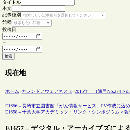
タイトル
本文
記事種別
検索したい記事種別を選択してください
館種
検索したい館種を選択してください
投稿日
～
検索
現在地
ホーム
»
カレントアウェアネス-E
»
2015年 （通号No.274-No.2
E1656 – 長崎市立図書館「がん情報サービス」PV作成に込
E1658 – 千葉大学アカデミック・リンク・シンポジウム＜
E1657 – デジタル・アーカイブズに