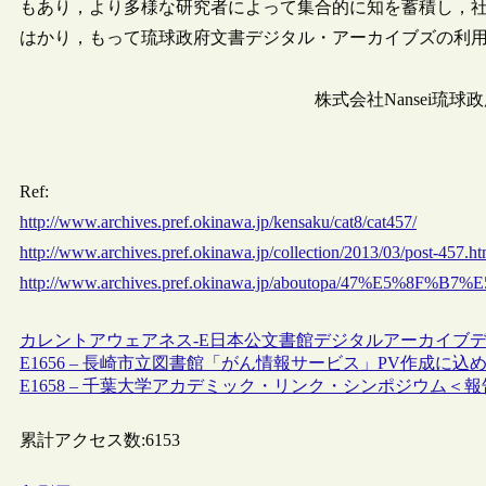
もあり，より多様な研究者によって集合的に知を蓄積し，
はかり，もって琉球政府文書デジタル・アーカイブズの利
株式会社Nansei
Ref:
http://www.archives.pref.okinawa.jp/kensaku/cat8/cat457/
http://www.archives.pref.okinawa.jp/collection/2013/03/post-457.ht
http://www.archives.pref.okinawa.jp/aboutopa/47%E5
カレントアウェアネス-E
日本
公文書館
デジタルアーカイブ
E1656 – 長崎市立図書館「がん情報サービス」PV作成に込
E1658 – 千葉大学アカデミック・リンク・シンポジウム＜
累計アクセス数:
6153