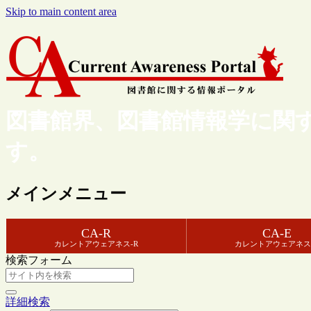
Skip to main content area
図書館界、図書館情報学に関
す。
メインメニュー
CA-R
CA-E
カレントアウェアネス-R
カレントアウェアネス
検索フォーム
詳細検索