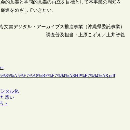
社会的意義と学問的意義の両立を目標として本事業の周知を
用促進をめざしていきたい。
琉球政府文書デジタル・アーカイブズ推進事業（沖縄県委託事業）
調査普及担当・上原こずえ／土井智義
ml
%8F%B7%E5%85%A5%E7%A8%BF%E7%94%A8HP%E7%94%A8.pdf
デジタル化
めた想い
報告＞