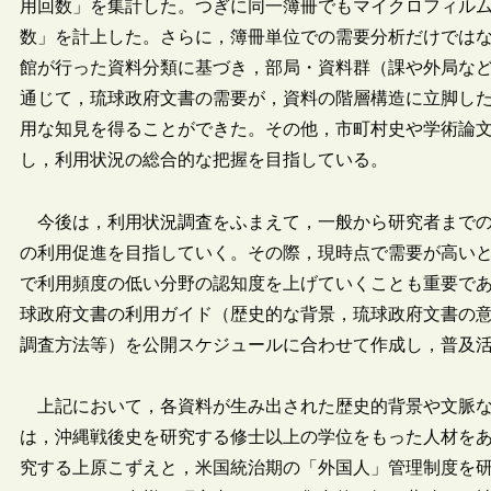
用回数」を集計した。つぎに同一簿冊でもマイクロフィル
数」を計上した。さらに，簿冊単位での需要分析だけでは
館が行った資料分類に基づき，部局・資料群（課や外局な
通じて，琉球政府文書の需要が，資料の階層構造に立脚し
用な知見を得ることができた。その他，市町村史や学術論
し，利用状況の総合的な把握を目指している。
今後は，利用状況調査をふまえて，一般から研究者までの
の利用促進を目指していく。その際，現時点で需要が高い
で利用頻度の低い分野の認知度を上げていくことも重要で
球政府文書の利用ガイド（歴史的な背景，琉球政府文書の
調査方法等）を公開スケジュールに合わせて作成し，普及
上記において，各資料が生み出された歴史的背景や文脈な
は，沖縄戦後史を研究する修士以上の学位をもった人材を
究する上原こずえと，米国統治期の「外国人」管理制度を