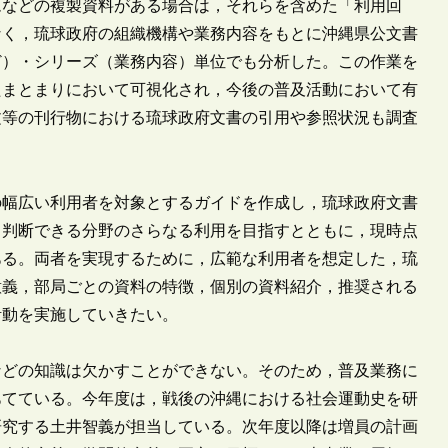
ムなどの複製資料がある場合は，それらを含めた「利用回
なく，琉球政府の組織機構や業務内容をもとに沖縄県公文書
ど）・シリーズ（業務内容）単位でも分析した。この作業を
たまとまりにおいて可視化され，今後の普及活動において有
文等の刊行物における琉球政府文書の引用や参照状況も調査
幅広い利用者を対象とするガイドを作成し，琉球政府文書
と判断できる分野のさらなる利用を目指すとともに，現時点
ある。両者を実現するために，広範な利用者を想定した，琉
意義，部局ごとの資料の特徴，個別の資料紹介，推奨される
活動を実施していきたい。
どの知識は欠かすことができない。そのため，普及業務に
あてている。今年度は，戦後の沖縄における社会運動史を研
研究する土井智義が担当している。次年度以降は増員の計画