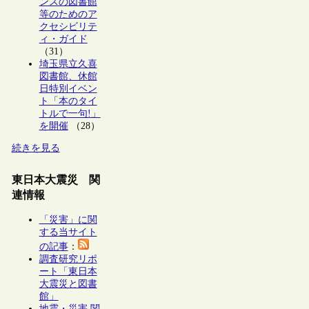
ンスの図書館
等のためのア
クセシビリテ
ィ・ガイド
（31）
埼玉県立久喜
図書館、休館
日特別イベン
ト「本のタイ
トルで一句!」
を開催
（28）
続きを見る
東日本大震災 関
連情報
「災害」に関
する当サイト
の記事
：
調査研究リポ
ート「東日本
大震災と図書
館」
地震・災害 関