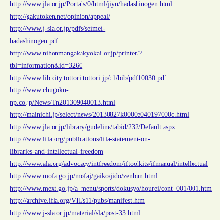
http://www.jla.or.jp/Portals/0/html/jiyu/hadashinogen.html
http://gakutoken.net/opinion/appeal/
http://www.j-sla.or.jp/pdfs/seimei-
hadashinogen.pdf
http://www.nihonmangakakyokai.or.jp/printer/?
tbl=information&id=3260
http://www.lib.city.tottori.tottori.jp/c1/bib/pdf10030.pdf
http://www.chugoku-
np.co.jp/News/Tn201309040013.html
http://mainichi.jp/select/news/20130827k0000e040197000c.html
http://www.jla.or.jp/library/gudeline/tabid/232/Default.aspx
http://www.ifla.org/publications/ifla-statement-on-
libraries-and-intellectual-freedom
http://www.ala.org/advocacy/intfreedom/iftoolkits/ifmanual/intellectual
http://www.mofa.go.jp/mofaj/gaiko/jido/zenbun.html
http://www.mext.go.jp/a_menu/sports/dokusyo/hourei/cont_001/001.htm
http://archive.ifla.org/VII/s11/pubs/manifest.htm
http://www.j-sla.or.jp/material/sla/post-33.html