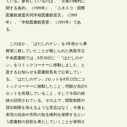
ている。参照しているのは，「児童の権利に
関する条約」（1989年），「ユネスコ・国際
図書館連盟共同学校図書館宣言」（1999
年），「学校図書館憲章」（1991年）であ
る。
このほか，「はだしのゲン」を2年前から事
務室に移していたことが報じられた鳥取市立
中央図書館では，8月30日に「『はだしのゲ
ン』をコミックコーナーに移動しました」と
題するお知らせを図書館長名で公表してい
る。「はだしのゲン」2セットを8月22日にコ
ミックコーナーに移動したこと，同館が合計6
セットを所蔵していること，そして今回の経
緯が説明されている。その上で，閲覧制限や
貸出制限を加えるような意志はなく，今後も
表現の自由や市民の知る権利を保障するとい
う図書館の役割を果たしていくことが表明さ