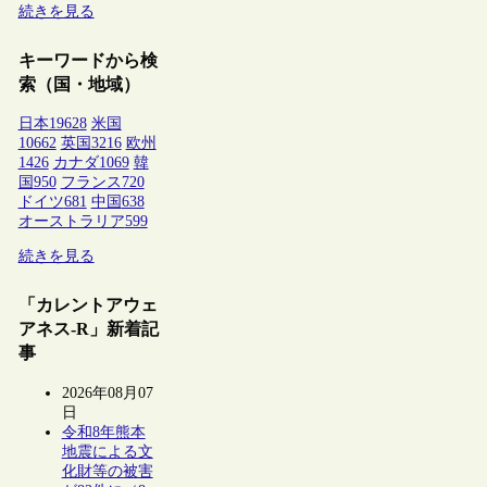
続きを見る
キーワードから検
索（国・地域）
日本
19628
米国
10662
英国
3216
欧州
1426
カナダ
1069
韓
国
950
フランス
720
ドイツ
681
中国
638
オーストラリア
599
続きを見る
「カレントアウェ
アネス-R」新着記
事
2026年08月07
日
令和8年熊本
地震による文
化財等の被害