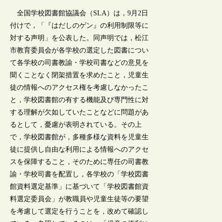
全国学校図書館協議会（SLA）は，9月2日
付けで，「『はだしのゲン』の利用制限等に
対する声明」を公表した。同声明では，松江
市教育委員会が各学校の選定した図書につい
て各学校の司書教諭・学校司書などの意見を
聞くことなく閉架措置を求めたこと，児童生
徒の情報へのアクセス権を考慮しなかったこ
と，学校図書館の有する機能及び専門性に対
する理解が欠如していたことなどに問題があ
るとして，憂慮が表明されている。その上
で，学校図書館が，多種多様な資料を児童生
徒に提供し自由な利用による情報へのアクセ
スを保障すること，そのために専任の司書教
諭・学校司書を配置し，各学校の「学校図書
館資料選定基準」に基づいて「学校図書館資
料選定委員会」が教職員や児童生徒等の要望
を考慮して選定を行うことを，改めて確認し