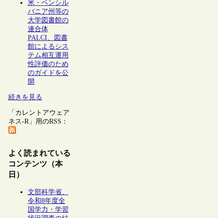
米・ペンシル
バニア州等の
大学図書館の
連合体
PALCI、図書
館によるシス
テム相互運用
性評価のため
のガイドを公
開
続きを見る
「カレントアウェア
ネス-R」用のRSS：
よく読まれている
コンテンツ（本
日）
文部科学省、
令和8年度全
国学力・学習