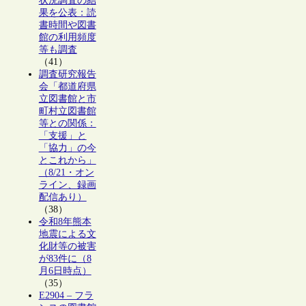
状況調査の結
果を公表：読
書時間や図書
館の利用頻度
等も調査
（41）
調査研究報告
会「都道府県
立図書館と市
町村立図書館
等との関係：
「支援」と
「協力」の今
とこれから」
（8/21・オン
ライン、録画
配信あり）
（38）
令和8年熊本
地震による文
化財等の被害
が83件に（8
月6日時点）
（35）
E2904 – フラ