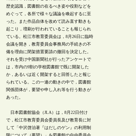
歴史認識，図書館の在るべき姿や役割などを
めぐって，各所で様々な議論を喚起するに至
った。また作品自体を改めて読み直す動きも
起こり，増刷が行われていることも報じられ
ている。松江市教育委員会は，8月26日に臨時
会議を開き，教育委員会事務局の手続きの不
備を理由に閉架措置要請の撤回を決定した。
それを受け中国新聞社が行ったアンケートで
は，市内の9割の学校図書館で既に開架した
か，あるいは近く開架すると回答したと報じ
られている。この一連の動きの中で，図書館
関係団体が，要望や申し入れ等を行う動きが
あった。
日本図書館協会（JLA）は，8月22日付け
で，松江市教育委員会委員長及び教育長に対
して「中沢啓治著『はだしのゲン』の利用制
限について（要望）」を図書館の自由委員会