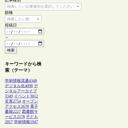
記事種別
検索したい記事種別を選択してください
館種
検索したい館種を選択してください
投稿日
～
検索
キーワードから検
索（テーマ）
学術情報流通
4348
デジタル化
4098
デ
ジタルアーカイブ
3349
イベント
3012
災害
2754
オープン
アクセス
2678
電子
書籍
2227
図書館サ
ービス
2178
子ども
2017
学術情報
1947