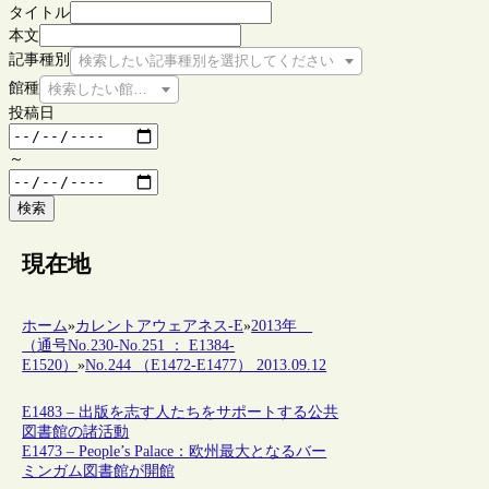
タイトル
本文
記事種別
検索したい記事種別を選択してください
館種
検索したい館種を選択してください
投稿日
～
検索
現在地
ホーム
»
カレントアウェアネス-E
»
2013年
（通号No.230-No.251 ： E1384-
E1520）
»
No.244 （E1472-E1477） 2013.09.12
E1483 – 出版を志す人たちをサポートする公共
図書館の諸活動
E1473 – People’s Palace：欧州最大となるバー
ミンガム図書館が開館