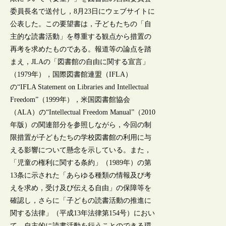
委員長名で送付し，8月23日にウェブサイトに
公表した。この要望書は，子どもたちの「自
主的な読書活動」を尊重する観点から措置の
再考を求めたものである。報道等の論点を踏
まえ，JLAの「図書館の自由に関する宣言」
（1979年），国際図書館連盟（IFLA）
の“IFLA Statement on Libraries and Intellectual
Freedom”（1999年），米国図書館協会
（ALA）の“Intellectual Freedom Manual”（2010
年版）の関連部分を参照しながら，今回の制
限措置が子どもたちの学校図書館の利用に与
える影響について懸念を示している。また，
「児童の権利に関する条約」（1989年）の第
13条に示された「あらゆる種類の情報及び考
えを求め，受け及び伝える自由」の保障等を
確認し，さらに「子どもの読書活動の推進に
関する法律」（平成13年法律第154号）におい
て，自主的に読書活動を行うことのできる環