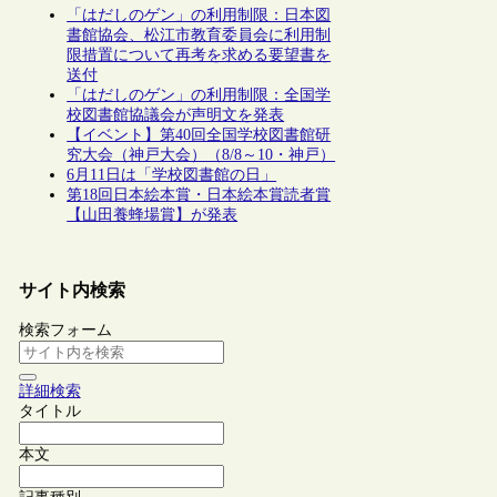
「はだしのゲン」の利用制限：日本図
書館協会、松江市教育委員会に利用制
限措置について再考を求める要望書を
送付
「はだしのゲン」の利用制限：全国学
校図書館協議会が声明文を発表
【イベント】第40回全国学校図書館研
究大会（神戸大会）（8/8～10・神戸）
6月11日は「学校図書館の日」
第18回日本絵本賞・日本絵本賞読者賞
【山田養蜂場賞】が発表
サイト内検索
検索フォーム
詳細検索
タイトル
本文