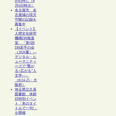
が83件に（8
月6日時点）
名古屋市、名
古屋城の現天
守閣の記録を
募集中
【イベント】
人間文化研究
機構DH推進
室、「第5回
DH若手の会
（2026夏）―
デジタル・ヒ
ューマニティ
ーズで“繋が
る×広がる”人
文学―」
（8/24-25・大
阪府）
埼玉県立久喜
図書館、休館
日特別イベン
ト「本のタイ
トルで一句!」
を開催