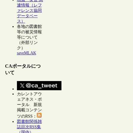
連情報（レフ
ァレンス協同
データベー
ス）
各地の図書館
等の被災情報
等について
（外部リン
ク）
saveMLAK
CAポータルにつ
いて
カレントアウ
ェアネス・ポ
ータル 新規
掲載コンテン
ツのRSS：
図書館関係雑
誌目次RSS集
（国内）