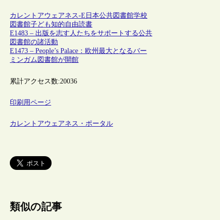
カレントアウェアネス-E
日本
公共図書館
学校
図書館
子ども
知的自由
読書
E1483 – 出版を志す人たちをサポートする公共
図書館の諸活動
E1473 – People’s Palace：欧州最大となるバー
ミンガム図書館が開館
累計アクセス数:
20036
印刷用ページ
カレントアウェアネス・ポータル
類似の記事