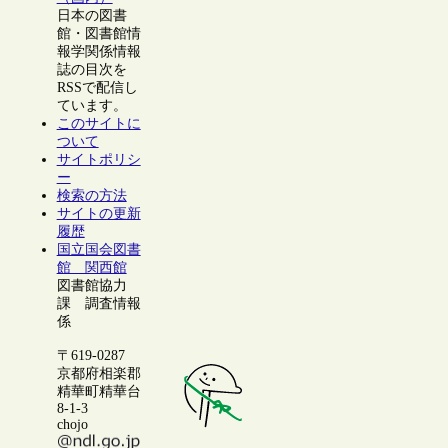
日本の図書
館・図書館情
報学関係情報
誌の目次を
RSSで配信し
ています。
このサイトに
ついて
サイトポリシ
ー
検索の方法
サイトの更新
履歴
国立国会図書
館 関西館
図書館協力
課 調査情報
係
〒619-0287
京都府相楽郡
精華町精華台
8-1-3
chojo