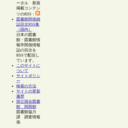
ータル 新規
掲載コンテン
ツのRSS：
図書館関係雑
誌目次RSS集
（国内）
日本の図書
館・図書館情
報学関係情報
誌の目次を
RSSで配信し
ています。
このサイトに
ついて
サイトポリシ
ー
検索の方法
サイトの更新
履歴
国立国会図書
館 関西館
図書館協力
課 調査情報
係