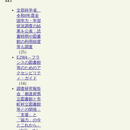
文部科学省、
令和8年度全
国学力・学習
状況調査の結
果を公表：読
書時間や図書
館の利用頻度
等も調査
（25）
E2904 – フラ
ンスの図書館
等のためのア
クセシビリテ
ィ・ガイド
（14）
調査研究報告
会「都道府県
立図書館と市
町村立図書館
等との関係：
「支援」と
「協力」の今
とこれから」