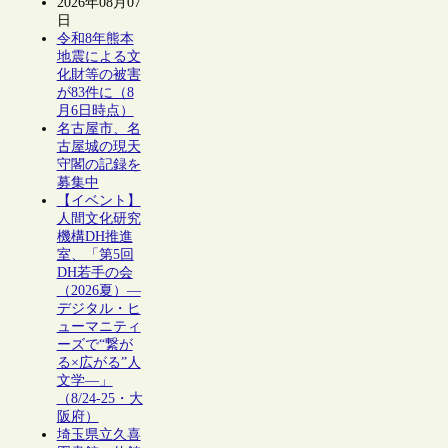
2026年08月07
日
令和8年熊本
地震による文
化財等の被害
が83件に（8
月6日時点）
名古屋市、名
古屋城の現天
守閣の記録を
募集中
【イベント】
人間文化研究
機構DH推進
室、「第5回
DH若手の会
（2026夏）―
デジタル・ヒ
ューマニティ
ーズで“繋が
る×広がる”人
文学―」
（8/24-25・大
阪府）
埼玉県立久喜