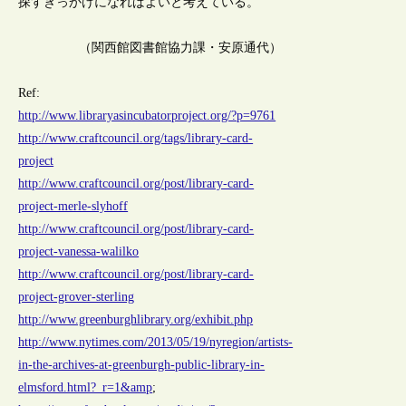
探すきっかけになればよいと考えている。
（関西館図書館協力課・安原通代）
Ref:
http://www.libraryasincubatorproject.org/?p=9761
http://www.craftcouncil.org/tags/library-card-
project
http://www.craftcouncil.org/post/library-card-
project-merle-slyhoff
http://www.craftcouncil.org/post/library-card-
project-vanessa-walilko
http://www.craftcouncil.org/post/library-card-
project-grover-sterling
http://www.greenburghlibrary.org/exhibit.php
http://www.nytimes.com/2013/05/19/nyregion/artists-
in-the-archives-at-greenburgh-public-library-in-
elmsford.html?_r=1&amp
;