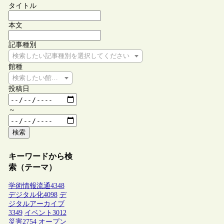
タイトル
本文
記事種別
検索したい記事種別を選択してください
館種
検索したい館種を選択してください
投稿日
～
検索
キーワードから検
索（テーマ）
学術情報流通
4348
デジタル化
4098
デ
ジタルアーカイブ
3349
イベント
3012
災害
2754
オープン