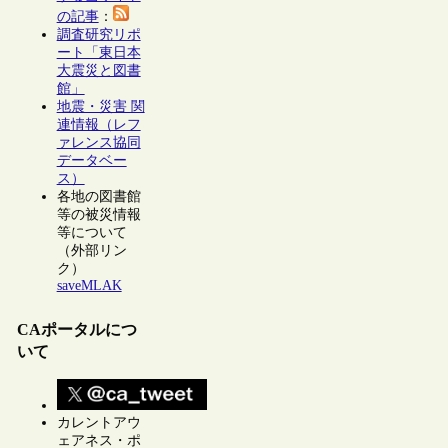
の記事
：
調査研究リポ
ート「東日本
大震災と図書
館」
地震・災害 関
連情報（レフ
ァレンス協同
データベー
ス）
各地の図書館
等の被災情報
等について
（外部リン
ク）
saveMLAK
CAポータルにつ
いて
カレントアウ
ェアネス・ポ