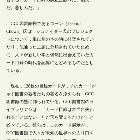
だ。悲しみだ。」
GCC図書館長であるコーン（Deborah
Chown）氏は，シュナイダー氏のプロジェク
トについて，単に別の本の隣に排架されてい
たり，似通った主題に分類されていたため
に，人々が新しい本と偶然に出会えていたカ
ード目録の時代を記憶にとどめるものだとし
ている。
現在，128枚の目録カードが，そのカードが
示す図書の著者たちの署名を添えられ，GCC
図書館の壁に飾られている。GCC図書館のラ
イブラリアンは，「カード目録は本当に失わ
れることはない，ただ形を変えるだけだ」と
述べている。彼らは，このカード展示が，
GCC図書館で人々が未知の世界への入り口を