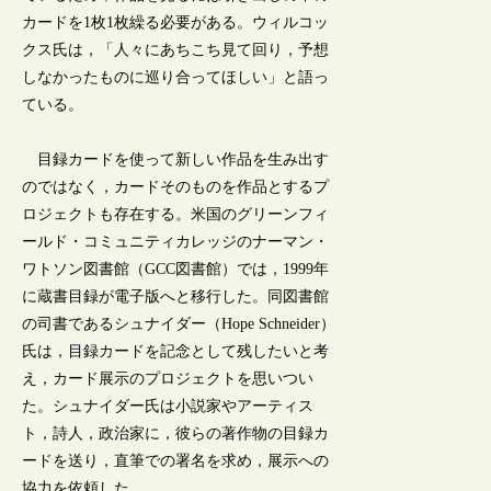
カードを1枚1枚繰る必要がある。ウィルコッ
クス氏は，「人々にあちこち見て回り，予想
しなかったものに巡り合ってほしい」と語っ
ている。
目録カードを使って新しい作品を生み出す
のではなく，カードそのものを作品とするプ
ロジェクトも存在する。米国のグリーンフィ
ールド・コミュニティカレッジのナーマン・
ワトソン図書館（GCC図書館）では，1999年
に蔵書目録が電子版へと移行した。同図書館
の司書であるシュナイダー（Hope Schneider）
氏は，目録カードを記念として残したいと考
え，カード展示のプロジェクトを思いつい
た。シュナイダー氏は小説家やアーティス
ト，詩人，政治家に，彼らの著作物の目録カ
ードを送り，直筆での署名を求め，展示への
協力を依頼した。