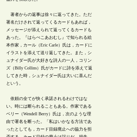
著者からの返事は徐々に返ってきた。ただ
署名だけされて返ってくるカードもあれば，
メッセージが添えられて返ってくるカードも
あった。『はらぺこあおむし』で知られる絵
本作家，カール（Eric Carle）氏は，カードに
イラストを添えて送り返してきた。また，シ
ュナイダー氏が大好きな詩人の一人，コリン
ズ（Billy Collins）氏がカードに詩を添えて返
してきた時，シュナイダー氏は大いに喜んだ
という。
依頼の全てが快く承諾されるわけではな
い。時には断られることもある。作家である
ベリー（Wendell Berry）氏は，次のような理
由で署名を断った。「私はいかなる方法であ
ったとしても，カード目録廃止への協力を拒
否する。カード目録の廃止は誤りだ。損失