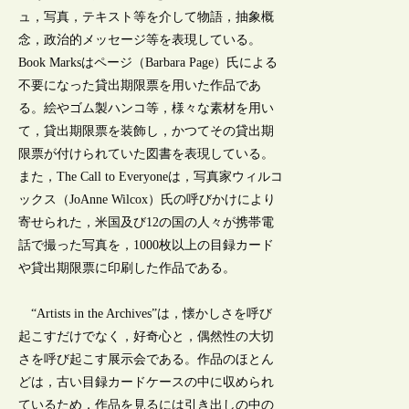
ュ，写真，テキスト等を介して物語，抽象概
念，政治的メッセージ等を表現している。
Book Marksはページ（Barbara Page）氏による
不要になった貸出期限票を用いた作品であ
る。絵やゴム製ハンコ等，様々な素材を用い
て，貸出期限票を装飾し，かつてその貸出期
限票が付けられていた図書を表現している。
また，The Call to Everyoneは，写真家ウィルコ
ックス（JoAnne Wilcox）氏の呼びかけにより
寄せられた，米国及び12の国の人々が携帯電
話で撮った写真を，1000枚以上の目録カード
や貸出期限票に印刷した作品である。
“Artists in the Archives”は，懐かしさを呼び
起こすだけでなく，好奇心と，偶然性の大切
さを呼び起こす展示会である。作品のほとん
どは，古い目録カードケースの中に収められ
ているため，作品を見るには引き出しの中の