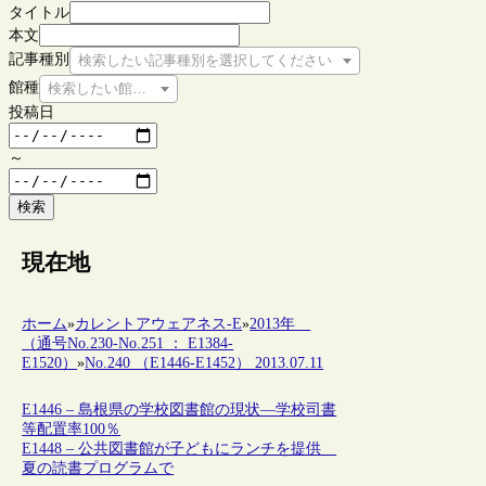
タイトル
本文
記事種別
検索したい記事種別を選択してください
館種
検索したい館種を選択してください
投稿日
～
検索
現在地
ホーム
»
カレントアウェアネス-E
»
2013年
（通号No.230-No.251 ： E1384-
E1520）
»
No.240 （E1446-E1452） 2013.07.11
E1446 – 島根県の学校図書館の現状―学校司書
等配置率100％
E1448 – 公共図書館が子どもにランチを提供
夏の読書プログラムで