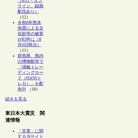
（8/21・オン
ライン、録画
配信あり）
（12）
令和8年熊本
地震による文
化財等の被害
が83件に（8
月6日時点）
（11）
群馬県、県内
の博物館等で
「埴輪トレー
ディングカー
ド（HANIト
レカ）」を配
布中
（10）
続きを見る
東日本大震災 関
連情報
「災害」に関
する当サイト