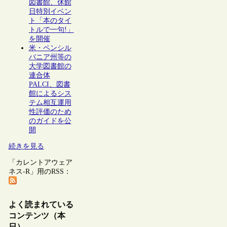
図書館、休館
日特別イベン
ト「本のタイ
トルで一句!」
を開催
米・ペンシル
バニア州等の
大学図書館の
連合体
PALCI、図書
館によるシス
テム相互運用
性評価のため
のガイドを公
開
続きを見る
「カレントアウェア
ネス-R」用のRSS：
よく読まれている
コンテンツ（本
日）