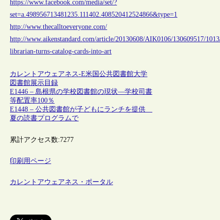
https://www.facebook.com/media/set/?
set=a.498956713481235.111402.408520412524866&type=1
http://www.thecalltoeveryone.com/
http://www.aikenstandard.com/article/20130608/AIK0106/130609517/1013/
librarian-turns-catalog-cards-into-art
カレントアウェアネス-E
米国
公共図書館
大学
図書館
展示
目録
E1446 – 島根県の学校図書館の現状―学校司書
等配置率100％
E1448 – 公共図書館が子どもにランチを提供
夏の読書プログラムで
累計アクセス数:
7277
印刷用ページ
カレントアウェアネス・ポータル