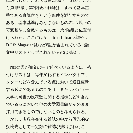
に適合した。これらは第2階級とされた。これ
ら第1階級，第2階級の雑誌は，すべて基本基
準である査読付きという条件を満たすもので
ある。基本基準はみなさないものの2つ以上の
可変基準に合致するものは，第3階級と位置付
けられた。ここにはAmerican Libraries誌や，
D-Lib Magazine誌など8誌が含まれている（論
文中リストアップされているのは7誌）。
Nixon氏が論文の中で述べているように，格
付けリストは，毎年変化するインパクトファ
クターなどを含んでいる点において適宜更新
する必要のあるものであり，また，パデュー
大学の司書の投稿数に関する指標などを含ん
でいる点において他の大学図書館がそのまま
採用できるものではないものと考えられる。
しかし，多数存在する雑誌の中から優先的な
投稿先として一定数の雑誌が抽出されたこ