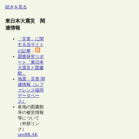
続きを見る
東日本大震災 関
連情報
「災害」に関
する当サイト
の記事
：
調査研究リポ
ート「東日本
大震災と図書
館」
地震・災害 関
連情報（レフ
ァレンス協同
データベー
ス）
各地の図書館
等の被災情報
等について
（外部リン
ク）
saveMLAK