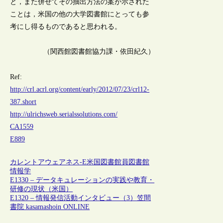
と，また併せてその抽出方法の案が示された
ことは，米国の他の大学図書館にとっても参
考にし得るものであると思われる。
（関西館図書館協力課・依田紀久）
Ref:
http://crl.acrl.org/content/early/2012/07/23/crl12-
387.short
http://ulrichsweb.serialssolutions.com/
CA1559
E889
カレントアウェアネス-E
米国
図書館員
図書館
情報学
E1330 – データキュレーションの実践や教育・
研修の現状（米国）
E1320 – 情報発信活動インタビュー（3）笠間
書院 kasamashoin ONLINE