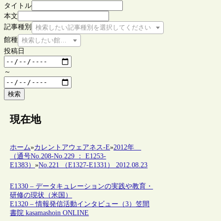
タイトル
本文
記事種別
検索したい記事種別を選択してください
館種
検索したい館種を選択してください
投稿日
～
検索
現在地
ホーム
»
カレントアウェアネス-E
»
2012年
（通号No.208-No.229 ： E1253-
E1383）
»
No.221 （E1327-E1331） 2012.08.23
E1330 – データキュレーションの実践や教育・
研修の現状（米国）
E1320 – 情報発信活動インタビュー（3）笠間
書院 kasamashoin ONLINE