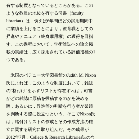
有する制度となっているところがある。この
ような教員の地位を有する司書（faculty
librarian）は，例えば6年間ほどの試用期間中
に業績を上げることにより，教育職としての
昇進やテニュア（終身雇用権）の獲得を目指
す。この過程において，学術雑誌への論文掲
載の実績は，広く採用されている評価指標の1
つである。
米国のパデュー大学図書館のJudith M. Nixon
氏によれば，このような制度において，雑誌
の“格付け”を示すリストが存在すれば，司書
がどの雑誌に原稿を投稿するのかを決める
際，あるいは，昇進等の判断を行う者が業績
を判断する際に役立つという。そこでNixon氏
は，格付けリストの作成とその作成方法の確
立に関する研究に取り組んだ。その成果が
2012年7月，College & Research Libraries誌のウ