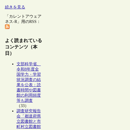
続きを見る
「カレントアウェア
ネス-R」用のRSS：
よく読まれている
コンテンツ（本
日）
文部科学省、
令和8年度全
国学力・学習
状況調査の結
果を公表：読
書時間や図書
館の利用頻度
等も調査
（33）
調査研究報告
会「都道府県
立図書館と市
町村立図書館