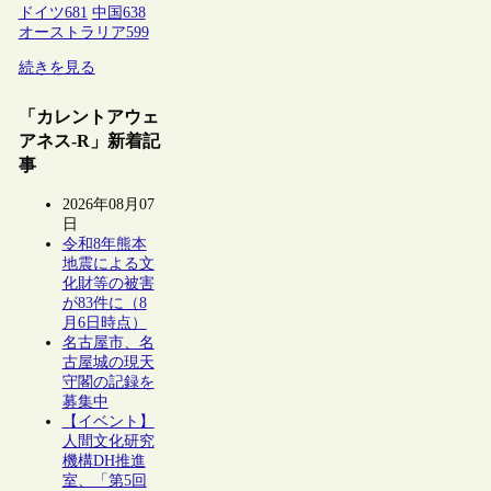
ドイツ
681
中国
638
オーストラリア
599
続きを見る
「カレントアウェ
アネス-R」新着記
事
2026年08月07
日
令和8年熊本
地震による文
化財等の被害
が83件に（8
月6日時点）
名古屋市、名
古屋城の現天
守閣の記録を
募集中
【イベント】
人間文化研究
機構DH推進
室、「第5回