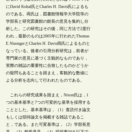
にDavid Kohal氏とCharles H. Davis氏によるも
のである。両氏は，図書館情報学大学院等の
学部長と研究図書館の館長の意見を集約し分
析した。この研究はその後，同じ方法で2度行
われ，最新のものは2005年に行われたThomas
E.NisongerとCharles H. Davis両氏によるものと
なっている。後者の引用分析研究は，前者が
専門家の意見に基づく主観的なものであり，
実際の雑誌の重要性に合致したものかどうか
の疑問もあることを踏まえ，客観的な数値に
よる分析を志向して行われたものである。
これらの研究成果を踏まえ，Nixon氏は，1
つの基本基準と7つの可変的な基準を採用する
こととした。基本基準は，（1）査読付き論文
もしくは招待論文を掲載する雑誌であるこ
と，である。また可変基準は，（2）学部長意
見，（3）館長意見，（4）採択率50％以下で