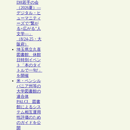
DH若手の会
（2026夏）―
デジタル・ヒ
ューマニティ
ーズで“繋が
る×広がる”人
文学―」
（8/24-25・大
阪府）
埼玉県立久喜
図書館、休館
日特別イベン
ト「本のタイ
トルで一句!」
を開催
米・ペンシル
バニア州等の
大学図書館の
連合体
PALCI、図書
館によるシス
テム相互運用
性評価のため
のガイドを公
開