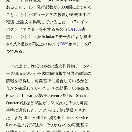
あること，（5）発行部数が5,000部以上である
こと，（6）パデュー大学の教員が過去10年に
2度以上論文を掲載していること，（7）イン
パクトファクターを有するもの（
CA1559
参
照），（8）Google Scholarのデータにより算出
されたh指数が7以上のもの（
E889
参照），の7
つである。
その上で，ProQuest社の逐次刊行物データベ
ースUlrichsWebから図書館情報学分野の雑誌の
情報を取得し，可変基準に適合しているかど
うかを確認していった。その結果，College &
Research Libraries誌やReference & User Service
Quarterly誌など18誌が，6つないし7つの可変
基準に適合した。これらは，第1階級とされ
た。またLibrary Hi Tech誌やReference Services
Review誌など37誌が，2つから4つの可変基準