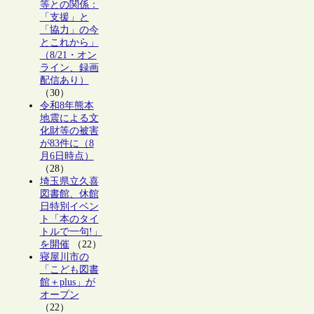
等との関係：
「支援」と
「協力」の今
とこれから」
（8/21・オン
ライン、録画
配信あり）
（30）
令和8年熊本
地震による文
化財等の被害
が83件に（8
月6日時点）
（28）
埼玉県立久喜
図書館、休館
日特別イベン
ト「本のタイ
トルで一句!」
を開催
（22）
寝屋川市の
「こども図書
館＋plus」が
オープン
（22）