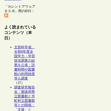
「カレントアウェア
ネス-R」用のRSS：
よく読まれている
コンテンツ（本
日）
文部科学省、
令和8年度全
国学力・学習
状況調査の結
果を公表：読
書時間や図書
館の利用頻度
等も調査
（37）
調査研究報告
会「都道府県
立図書館と市
町村立図書館
等との関係：
「支援」と