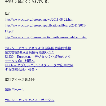
を望むと締めくくられている。
Ref:
http://www.oclc.org/research/news/2011-08-22.htm
http://www.oclc.org/research/publications/library/2011/2011-
17.pdf
http://www.oclc.org/research/activities/lamsearch/default.htm
カレントアウェアネス-E
米国
英国
図書館
博物
館
文書館
MLA連携
情報検索
OCLC
E1230 – Europeana，デジタル文化資源のメタ
データを自由利用へ
E1232 – ダブリンコアとメタデータの応用に関
する国際会議＜報告＞
累計アクセス数:
5844
印刷用ページ
カレントアウェアネス・ポータル