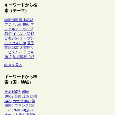
キーワードから検
索（テーマ）
学術情報流通
4348
デジタル化
4098
デ
ジタルアーカイブ
3349
イベント
3012
災害
2754
オープン
アクセス
2678
電子
書籍
2227
図書館サ
ービス
2178
子ども
2017
学術情報
1947
続きを見る
キーワードから検
索（国・地域）
日本
19628
米国
10662
英国
3216
欧州
1426
カナダ
1069
韓
国
950
フランス
720
ドイツ
681
中国
638
オーストラリア
599