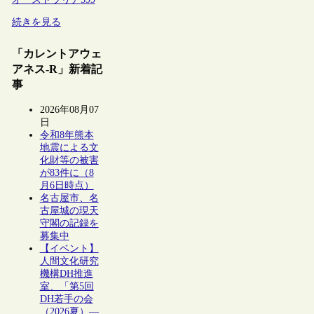
続きを見る
「カレントアウェ
アネス-R」新着記
事
2026年08月07
日
令和8年熊本
地震による文
化財等の被害
が83件に（8
月6日時点）
名古屋市、名
古屋城の現天
守閣の記録を
募集中
【イベント】
人間文化研究
機構DH推進
室、「第5回
DH若手の会
（2026夏）―