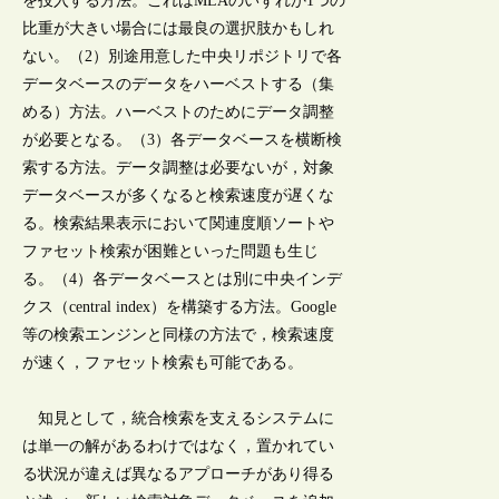
を投入する方法。これはMLAのいずれか1つの
比重が大きい場合には最良の選択肢かもしれ
ない。（2）別途用意した中央リポジトリで各
データベースのデータをハーベストする（集
める）方法。ハーベストのためにデータ調整
が必要となる。（3）各データベースを横断検
索する方法。データ調整は必要ないが，対象
データベースが多くなると検索速度が遅くな
る。検索結果表示において関連度順ソートや
ファセット検索が困難といった問題も生じ
る。（4）各データベースとは別に中央インデ
クス（central index）を構築する方法。Google
等の検索エンジンと同様の方法で，検索速度
が速く，ファセット検索も可能である。
知見として，統合検索を支えるシステムに
は単一の解があるわけではなく，置かれてい
る状況が違えば異なるアプローチがあり得る