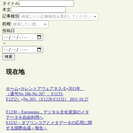
タイトル
本文
記事種別
検索したい記事種別を選択してください
館種
検索したい館種を選択してください
投稿日
～
検索
現在地
ホーム
»
カレントアウェアネス-E
»
2011年
（通号No.186-No.207 ： E1133-
E1252）
»
No.203 （E1228-E1232） 2011.10.27
E1230 – Europeana，デジタル文化資源のメタ
データを自由利用へ
E1232 – ダブリンコアとメタデータの応用に関
する国際会議＜報告＞