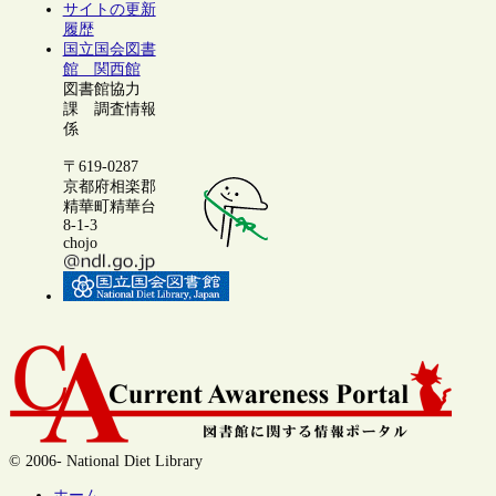
サイトの更新
履歴
国立国会図書
館 関西館
図書館協力
課 調査情報
係
〒619-0287
京都府相楽郡
精華町精華台
8-1-3
chojo
© 2006- National Diet Library
ホーム