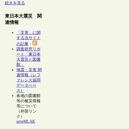
続きを見る
東日本大震災 関
連情報
「災害」に関
する当サイト
の記事
：
調査研究リポ
ート「東日本
大震災と図書
館」
地震・災害 関
連情報（レフ
ァレンス協同
データベー
ス）
各地の図書館
等の被災情報
等について
（外部リン
ク）
saveMLAK