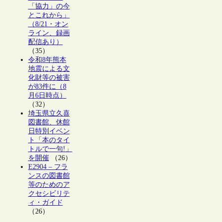
「協力」の今
とこれから」
（8/21・オン
ライン、録画
配信あり）
（35）
令和8年熊本
地震による文
化財等の被害
が83件に（8
月6日時点）
（32）
埼玉県立久喜
図書館、休館
日特別イベン
ト「本のタイ
トルで一句!」
を開催
（26）
E2904 – フラ
ンスの図書館
等のためのア
クセシビリテ
ィ・ガイド
（26）