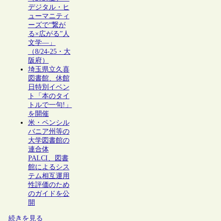
デジタル・ヒ
ューマニティ
ーズで“繋が
る×広がる”人
文学―」
（8/24-25・大
阪府）
埼玉県立久喜
図書館、休館
日特別イベン
ト「本のタイ
トルで一句!」
を開催
米・ペンシル
バニア州等の
大学図書館の
連合体
PALCI、図書
館によるシス
テム相互運用
性評価のため
のガイドを公
開
続きを見る