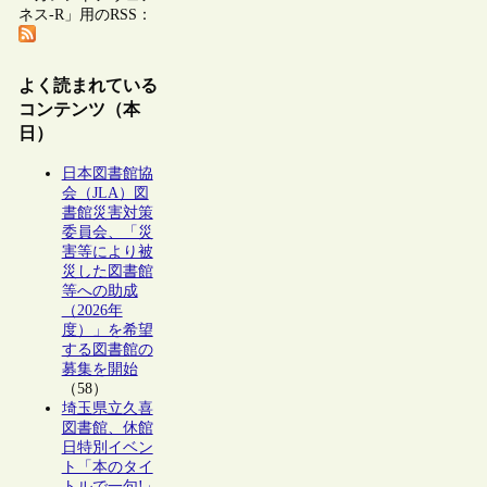
ネス-R」用のRSS：
よく読まれている
コンテンツ（本
日）
日本図書館協
会（JLA）図
書館災害対策
委員会、「災
害等により被
災した図書館
等への助成
（2026年
度）」を希望
する図書館の
募集を開始
（58）
埼玉県立久喜
図書館、休館
日特別イベン
ト「本のタイ
トルで一句!」