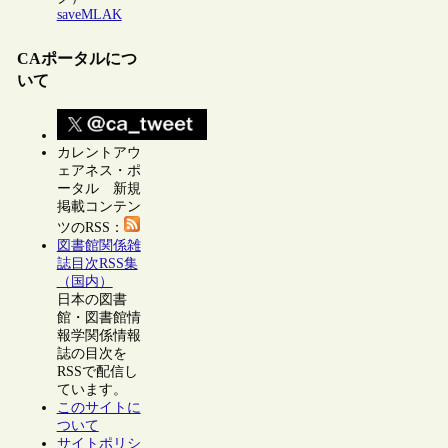
saveMLAK
CAポータルにつ
いて
カレントアウ
ェアネス・ポ
ータル 新規
掲載コンテン
ツのRSS：
図書館関係雑
誌目次RSS集
（国内）
日本の図書
館・図書館情
報学関係情報
誌の目次を
RSSで配信し
ています。
このサイトに
ついて
サイトポリシ