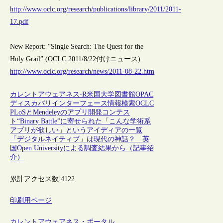
http://www.oclc.org/research/publications/library/2011/2011-
17.pdf
New Report: “Single Search: The Quest for the
Holy Grail” (OCLC 2011/8/22付けニュース)
http://www.oclc.org/research/news/2011-08-22.htm
カレントアウェアネス-R
米国
大学図書館
OPAC
ディスカバリインターフェース
情報検索
OCLC
PLoSとMendeleyのアプリ開発コンテス
ト“Binary Battle”に寄せられた「こんな学術系
アプリが欲しい」というアイディアの一覧
「デジタルネイティブ」は現代の神話？ 英
国Open Universityによる調査結果から（記事紹
介）
累計アクセス数:
4122
印刷用ページ
カレントアウェアネス・ポータル