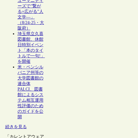
ューマニティ
ーズで“繋が
る×広がる”人
文学―」
（8/24-25・大
阪府）
埼玉県立久喜
図書館、休館
日特別イベン
ト「本のタイ
トルで一句!」
を開催
米・ペンシル
バニア州等の
大学図書館の
連合体
PALCI、図書
館によるシス
テム相互運用
性評価のため
のガイドを公
開
続きを見る
「カレントアウェア