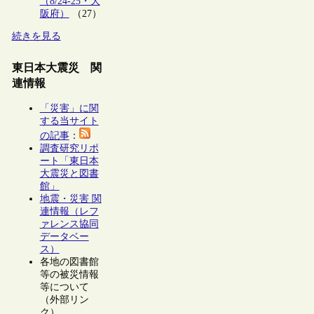
（8/24-25・大
阪府）
（27）
続きを見る
東日本大震災 関
連情報
「災害」に関
する当サイト
の記事
：
調査研究リポ
ート「東日本
大震災と図書
館」
地震・災害 関
連情報（レフ
ァレンス協同
データベー
ス）
各地の図書館
等の被災情報
等について
（外部リン
ク）