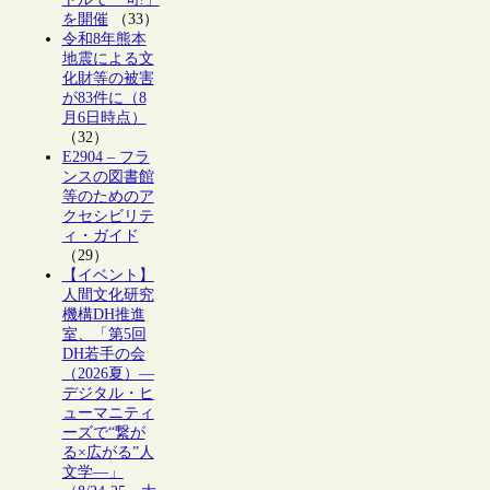
を開催
（33）
令和8年熊本
地震による文
化財等の被害
が83件に（8
月6日時点）
（32）
E2904 – フラ
ンスの図書館
等のためのア
クセシビリテ
ィ・ガイド
（29）
【イベント】
人間文化研究
機構DH推進
室、「第5回
DH若手の会
（2026夏）―
デジタル・ヒ
ューマニティ
ーズで“繋が
る×広がる”人
文学―」