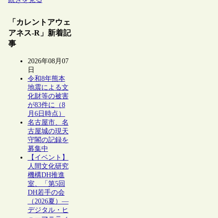
「カレントアウェ
アネス-R」新着記
事
2026年08月07
日
令和8年熊本
地震による文
化財等の被害
が83件に（8
月6日時点）
名古屋市、名
古屋城の現天
守閣の記録を
募集中
【イベント】
人間文化研究
機構DH推進
室、「第5回
DH若手の会
（2026夏）―
デジタル・ヒ