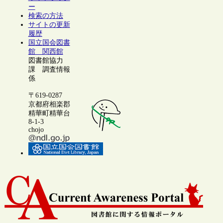
ー
検索の方法
サイトの更新
履歴
国立国会図書
館 関西館
図書館協力
課 調査情報
係
〒619-0287
京都府相楽郡
精華町精華台
8-1-3
chojo